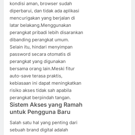
kondisi aman, browser sudah
diperbarui, dan tidak ada aplikasi
mencurigakan yang berjalan di
latar belakang.Menggunakan
perangkat pribadi lebih disarankan
dibanding perangkat umum.
Selain itu, hindari menyimpan
password secara otomatis di
perangkat yang digunakan
bersama orang lain.Meski fitur
auto-save terasa praktis,
kebiasaan ini dapat meningkatkan
risiko akses tidak sah apabila
perangkat berpindah tangan.
Sistem Akses yang Ramah
untuk Pengguna Baru
Salah satu hal yang penting dari
sebuah brand digital adalah