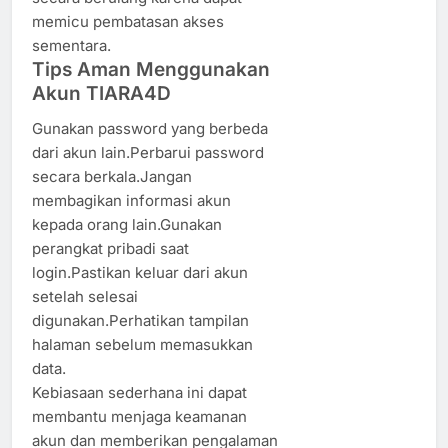
memicu pembatasan akses
sementara.
Tips Aman Menggunakan
Akun TIARA4D
Gunakan password yang berbeda
dari akun lain.Perbarui password
secara berkala.Jangan
membagikan informasi akun
kepada orang lain.Gunakan
perangkat pribadi saat
login.Pastikan keluar dari akun
setelah selesai
digunakan.Perhatikan tampilan
halaman sebelum memasukkan
data.
Kebiasaan sederhana ini dapat
membantu menjaga keamanan
akun dan memberikan pengalaman