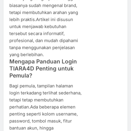
biasanya sudah mengenal brand,
tetapi membutuhkan arahan yang
lebih praktis.Artikel ini disusun
untuk menjawab kebutuhan
tersebut secara informatif,
profesional, dan mudah dipahami
tanpa menggunakan penjelasan
yang berlebihan.
Mengapa Panduan Login
TIARA4D Penting untuk
Pemula?
Bagi pemula, tampilan halaman
login terkadang terlihat sederhana,
tetapi tetap membutuhkan
perhatian.Ada beberapa elemen
penting seperti kolom username,
password, tombol masuk, fitur
bantuan akun, hingga