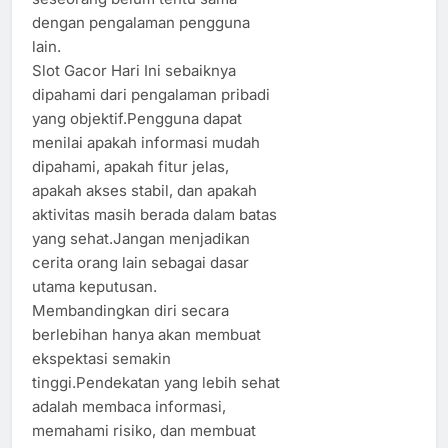
dengan pengalaman pengguna
lain.
Slot Gacor Hari Ini sebaiknya
dipahami dari pengalaman pribadi
yang objektif.Pengguna dapat
menilai apakah informasi mudah
dipahami, apakah fitur jelas,
apakah akses stabil, dan apakah
aktivitas masih berada dalam batas
yang sehat.Jangan menjadikan
cerita orang lain sebagai dasar
utama keputusan.
Membandingkan diri secara
berlebihan hanya akan membuat
ekspektasi semakin
tinggi.Pendekatan yang lebih sehat
adalah membaca informasi,
memahami risiko, dan membuat