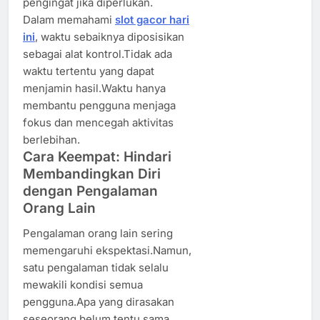
pengingat jika diperlukan.
Dalam memahami
slot gacor hari
ini
, waktu sebaiknya diposisikan
sebagai alat kontrol.Tidak ada
waktu tertentu yang dapat
menjamin hasil.Waktu hanya
membantu pengguna menjaga
fokus dan mencegah aktivitas
berlebihan.
Cara Keempat: Hindari
Membandingkan Diri
dengan Pengalaman
Orang Lain
Pengalaman orang lain sering
memengaruhi ekspektasi.Namun,
satu pengalaman tidak selalu
mewakili kondisi semua
pengguna.Apa yang dirasakan
seseorang belum tentu sama