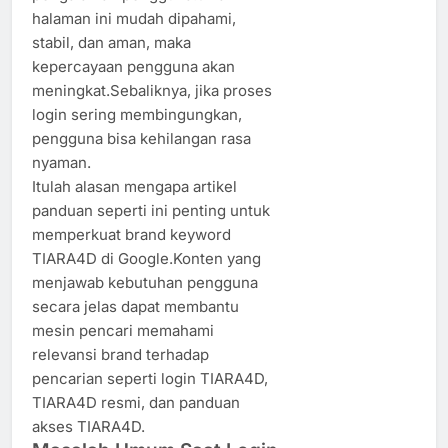
halaman ini mudah dipahami,
stabil, dan aman, maka
kepercayaan pengguna akan
meningkat.Sebaliknya, jika proses
login sering membingungkan,
pengguna bisa kehilangan rasa
nyaman.
Itulah alasan mengapa artikel
panduan seperti ini penting untuk
memperkuat brand keyword
TIARA4D di Google.Konten yang
menjawab kebutuhan pengguna
secara jelas dapat membantu
mesin pencari memahami
relevansi brand terhadap
pencarian seperti login TIARA4D,
TIARA4D resmi, dan panduan
akses TIARA4D.