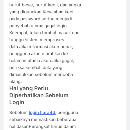
huruf besar, huruf kecil, dan angka
yang digunakan.Kesalahan kecil
pada password sering menjadi
penyebab utama gagal login.
Keempat, tekan tombol masuk dan
tunggu sistem memproses
data.Jika informasi akun benar,
pengguna akan diarahkan ke
halaman utama akun.Jika gagal,
periksa kembali data yang
dimasukkan sebelum mencoba
ulang.
Hal yang Perlu
Diperhatikan Sebelum
Login
Sebelum
login tiara4d
, pengguna
sebaiknya memastikan beberapa
hal dasar.Perangkat harus dalam