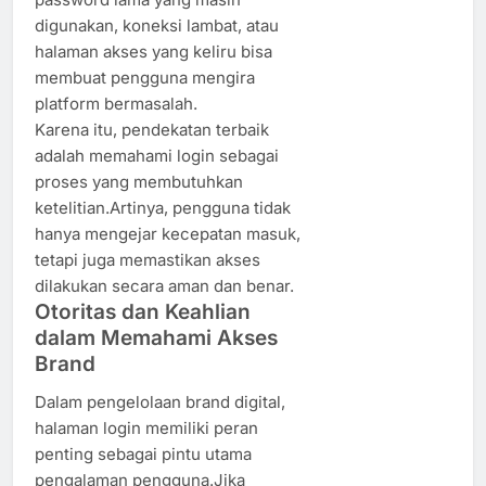
digunakan, koneksi lambat, atau
halaman akses yang keliru bisa
membuat pengguna mengira
platform bermasalah.
Karena itu, pendekatan terbaik
adalah memahami login sebagai
proses yang membutuhkan
ketelitian.Artinya, pengguna tidak
hanya mengejar kecepatan masuk,
tetapi juga memastikan akses
dilakukan secara aman dan benar.
Otoritas dan Keahlian
dalam Memahami Akses
Brand
Dalam pengelolaan brand digital,
halaman login memiliki peran
penting sebagai pintu utama
pengalaman pengguna.Jika