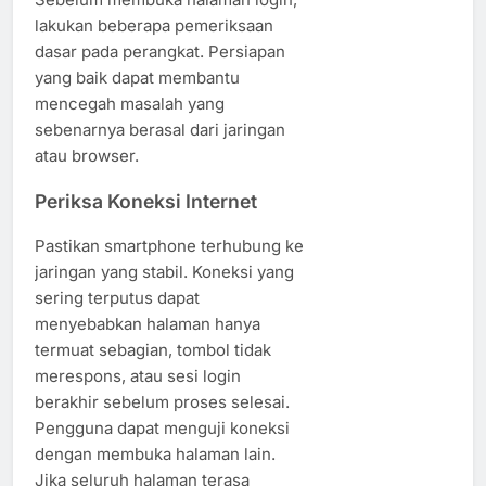
lakukan beberapa pemeriksaan
dasar pada perangkat. Persiapan
yang baik dapat membantu
mencegah masalah yang
sebenarnya berasal dari jaringan
atau browser.
Periksa Koneksi Internet
Pastikan smartphone terhubung ke
jaringan yang stabil. Koneksi yang
sering terputus dapat
menyebabkan halaman hanya
termuat sebagian, tombol tidak
merespons, atau sesi login
berakhir sebelum proses selesai.
Pengguna dapat menguji koneksi
dengan membuka halaman lain.
Jika seluruh halaman terasa