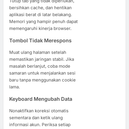
Tutup tab yang tidak diperlukan,
bersihkan cache, dan hentikan
aplikasi berat di latar belakang.
Memori yang hampir penuh dapat
memengaruhi kinerja browser.
Tombol Tidak Merespons
Muat ulang halaman setelah
memastikan jaringan stabil. Jika
masalah berlanjut, coba mode
samaran untuk menjalankan sesi
baru tanpa menggunakan cookie
lama.
Keyboard Mengubah Data
Nonaktifkan koreksi otomatis
sementara dan ketik ulang
informasi akun. Periksa setiap