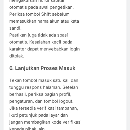
mengaktifkan huruf kapital
otomatis pada awal pengetikan.
Periksa tombol Shift sebelum
memasukkan nama akun atau kata
sandi.
Pastikan juga tidak ada spasi
otomatis. Kesalahan kecil pada
karakter dapat menyebabkan login
ditolak.
6. Lanjutkan Proses Masuk
Tekan tombol masuk satu kali dan
tunggu respons halaman. Setelah
berhasil, periksa bagian profil,
pengaturan, dan tombol logout.
Jika tersedia verifikasi tambahan,
ikuti petunjuk pada layar dan
jangan membagikan kode verifikasi
kepada pihak lain.