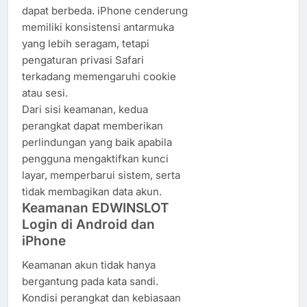
dapat berbeda. iPhone cenderung
memiliki konsistensi antarmuka
yang lebih seragam, tetapi
pengaturan privasi Safari
terkadang memengaruhi cookie
atau sesi.
Dari sisi keamanan, kedua
perangkat dapat memberikan
perlindungan yang baik apabila
pengguna mengaktifkan kunci
layar, memperbarui sistem, serta
tidak membagikan data akun.
Keamanan EDWINSLOT
Login di Android dan
iPhone
Keamanan akun tidak hanya
bergantung pada kata sandi.
Kondisi perangkat dan kebiasaan