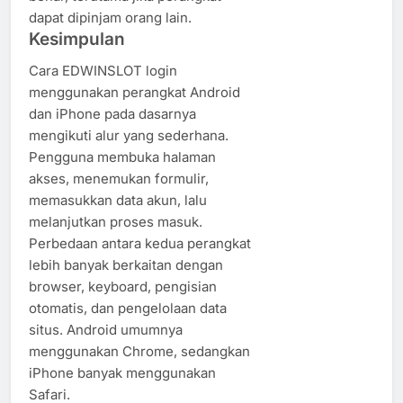
dapat dipinjam orang lain.
Kesimpulan
Cara EDWINSLOT login
menggunakan perangkat Android
dan iPhone pada dasarnya
mengikuti alur yang sederhana.
Pengguna membuka halaman
akses, menemukan formulir,
memasukkan data akun, lalu
melanjutkan proses masuk.
Perbedaan antara kedua perangkat
lebih banyak berkaitan dengan
browser, keyboard, pengisian
otomatis, dan pengelolaan data
situs. Android umumnya
menggunakan Chrome, sedangkan
iPhone banyak menggunakan
Safari.