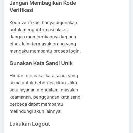
Jangan Membagikan Kode
Verifikasi
Kode verifikasi hanya digunakan
untuk mengonfirmasi akses.
Jangan memberikannya kepada
pihak lain, termasuk orang yang
mengaku membantu proses login.
Gunakan Kata Sandi Unik
Hindari memakai kata sandi yang
sama untuk beberapa akun. Jika
satu layanan mengalami masalah
keamanan, penggunaan kata sandi
berbeda dapat membantu
melindungi akun lainnya.
Lakukan Logout