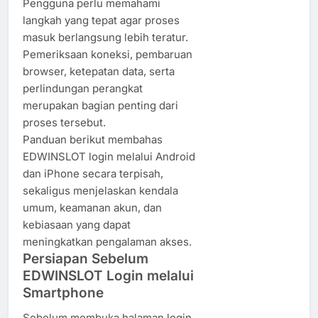
Pengguna perlu memahami
langkah yang tepat agar proses
masuk berlangsung lebih teratur.
Pemeriksaan koneksi, pembaruan
browser, ketepatan data, serta
perlindungan perangkat
merupakan bagian penting dari
proses tersebut.
Panduan berikut membahas
EDWINSLOT login melalui Android
dan iPhone secara terpisah,
sekaligus menjelaskan kendala
umum, keamanan akun, dan
kebiasaan yang dapat
meningkatkan pengalaman akses.
Persiapan Sebelum
EDWINSLOT Login melalui
Smartphone
Sebelum membuka halaman login,