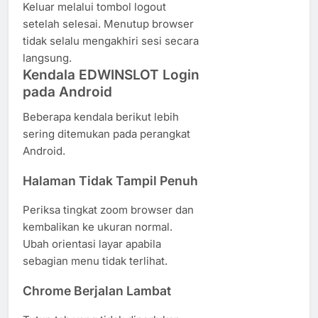
Keluar melalui tombol logout
setelah selesai. Menutup browser
tidak selalu mengakhiri sesi secara
langsung.
Kendala EDWINSLOT Login
pada Android
Beberapa kendala berikut lebih
sering ditemukan pada perangkat
Android.
Halaman Tidak Tampil Penuh
Periksa tingkat zoom browser dan
kembalikan ke ukuran normal.
Ubah orientasi layar apabila
sebagian menu tidak terlihat.
Chrome Berjalan Lambat