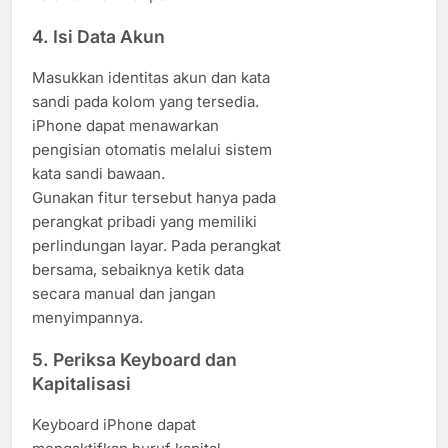
4. Isi Data Akun
Masukkan identitas akun dan kata
sandi pada kolom yang tersedia.
iPhone dapat menawarkan
pengisian otomatis melalui sistem
kata sandi bawaan.
Gunakan fitur tersebut hanya pada
perangkat pribadi yang memiliki
perlindungan layar. Pada perangkat
bersama, sebaiknya ketik data
secara manual dan jangan
menyimpannya.
5. Periksa Keyboard dan
Kapitalisasi
Keyboard iPhone dapat