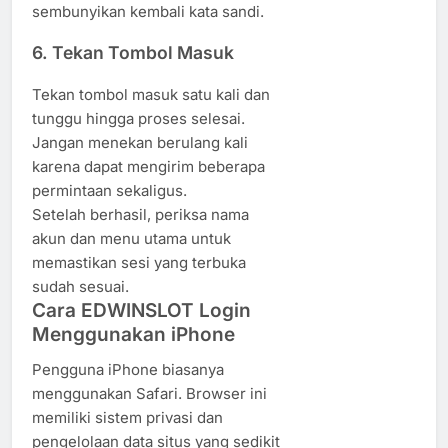
sembunyikan kembali kata sandi.
6. Tekan Tombol Masuk
Tekan tombol masuk satu kali dan
tunggu hingga proses selesai.
Jangan menekan berulang kali
karena dapat mengirim beberapa
permintaan sekaligus.
Setelah berhasil, periksa nama
akun dan menu utama untuk
memastikan sesi yang terbuka
sudah sesuai.
Cara EDWINSLOT Login
Menggunakan iPhone
Pengguna iPhone biasanya
menggunakan Safari. Browser ini
memiliki sistem privasi dan
pengelolaan data situs yang sedikit