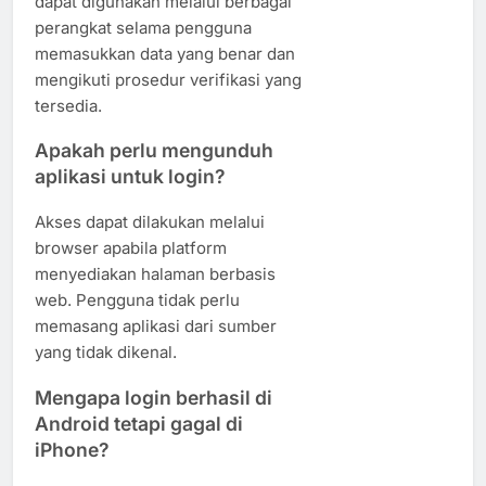
dapat digunakan melalui berbagai
perangkat selama pengguna
memasukkan data yang benar dan
mengikuti prosedur verifikasi yang
tersedia.
Apakah perlu mengunduh
aplikasi untuk login?
Akses dapat dilakukan melalui
browser apabila platform
menyediakan halaman berbasis
web. Pengguna tidak perlu
memasang aplikasi dari sumber
yang tidak dikenal.
Mengapa login berhasil di
Android tetapi gagal di
iPhone?