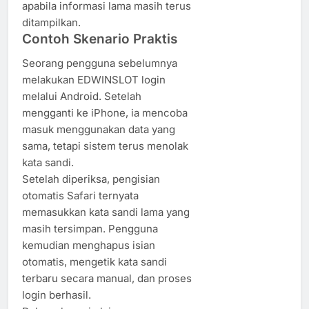
apabila informasi lama masih terus
ditampilkan.
Contoh Skenario Praktis
Seorang pengguna sebelumnya
melakukan EDWINSLOT login
melalui Android. Setelah
mengganti ke iPhone, ia mencoba
masuk menggunakan data yang
sama, tetapi sistem terus menolak
kata sandi.
Setelah diperiksa, pengisian
otomatis Safari ternyata
memasukkan kata sandi lama yang
masih tersimpan. Pengguna
kemudian menghapus isian
otomatis, mengetik kata sandi
terbaru secara manual, dan proses
login berhasil.