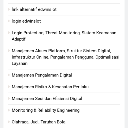
link alternatif edwinslot
login edwinslot
Login Protection, Threat Monitoring, Sistem Keamanan
Adaptif
Manajemen Akses Platform, Struktur Sistem Digital,
Infrastruktur Online, Pengalaman Pengguna, Optimalisasi
Layanan
Manajemen Pengalaman Digital
Manajemen Risiko & Kesehatan Perilaku
Manajemen Sesi dan Efisiensi Digital
Monitoring & Reliability Engineering
Olahraga, Judi, Taruhan Bola