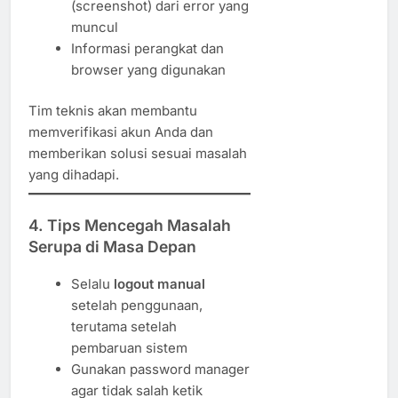
(screenshot) dari error yang
muncul
Informasi perangkat dan
browser yang digunakan
Tim teknis akan membantu
memverifikasi akun Anda dan
memberikan solusi sesuai masalah
yang dihadapi.
4. Tips Mencegah Masalah
Serupa di Masa Depan
Selalu
logout manual
setelah penggunaan,
terutama setelah
pembaruan sistem
Gunakan password manager
agar tidak salah ketik