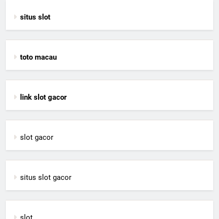
situs slot
toto macau
link slot gacor
slot gacor
situs slot gacor
slot