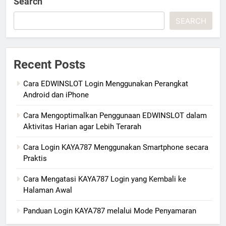
Search
SEARCH
Recent Posts
Cara EDWINSLOT Login Menggunakan Perangkat
Android dan iPhone
Cara Mengoptimalkan Penggunaan EDWINSLOT dalam
Aktivitas Harian agar Lebih Terarah
Cara Login KAYA787 Menggunakan Smartphone secara
Praktis
Cara Mengatasi KAYA787 Login yang Kembali ke
Halaman Awal
Panduan Login KAYA787 melalui Mode Penyamaran