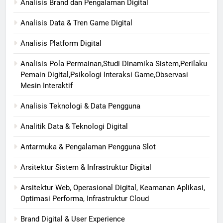
Analisis Brand dan Pengalaman Digital
Analisis Data & Tren Game Digital
Analisis Platform Digital
Analisis Pola Permainan,Studi Dinamika Sistem,Perilaku
Pemain Digital,Psikologi Interaksi Game,Observasi
Mesin Interaktif
Analisis Teknologi & Data Pengguna
Analitik Data & Teknologi Digital
Antarmuka & Pengalaman Pengguna Slot
Arsitektur Sistem & Infrastruktur Digital
Arsitektur Web, Operasional Digital, Keamanan Aplikasi,
Optimasi Performa, Infrastruktur Cloud
Brand Digital & User Experience