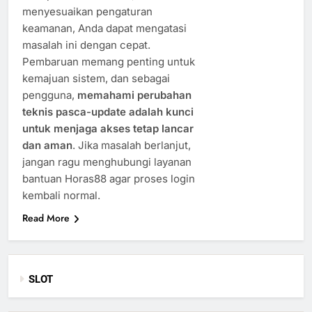
menyesuaikan pengaturan
keamanan, Anda dapat mengatasi
masalah ini dengan cepat.
Pembaruan memang penting untuk
kemajuan sistem, dan sebagai
pengguna,
memahami perubahan
teknis pasca-update adalah kunci
untuk menjaga akses tetap lancar
dan aman
. Jika masalah berlanjut,
jangan ragu menghubungi layanan
bantuan Horas88 agar proses login
kembali normal.
Read More
SLOT