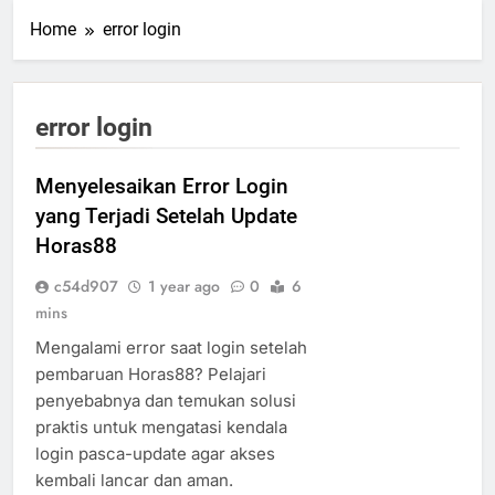
Home
error login
error login
Menyelesaikan Error Login
yang Terjadi Setelah Update
Horas88
c54d907
1 year ago
0
6
mins
Mengalami error saat login setelah
pembaruan Horas88? Pelajari
penyebabnya dan temukan solusi
praktis untuk mengatasi kendala
login pasca-update agar akses
kembali lancar dan aman.