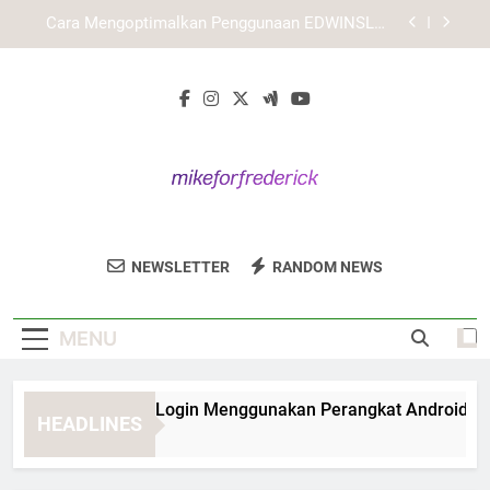
Skip
Cara Login KAYA787 Menggunakan Smartphone
to
secara Praktis
content
Cara Mengatasi KAYA787 Login yang Kembali ke
Halaman Awal
Cara EDWINSLOT Login Menggunakan Perangkat
Android dan iPhone
Cara Mengoptimalkan Penggunaan EDWINSLOT
dalam Aktivitas Harian agar Lebih Terarah
Cara Login KAYA787 Menggunakan Smartphone
secara Praktis
Mike For
Ikuti Visi Dan Misi Kampanye Mike For
Cara Mengatasi KAYA787 Login yang Kembali ke
NEWSLETTER
RANDOM NEWS
Frederick
Halaman Awal
Frederick Untuk Kota Frederick Yang Lebih
Baik.
MENU
ara EDWINSLOT Login Menggunakan Perangkat Android dan i
HEADLINES
Weeks Ago