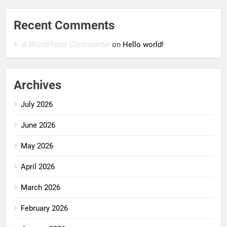
Recent Comments
A WordPress Commenter
on
Hello world!
Archives
July 2026
June 2026
May 2026
April 2026
March 2026
February 2026