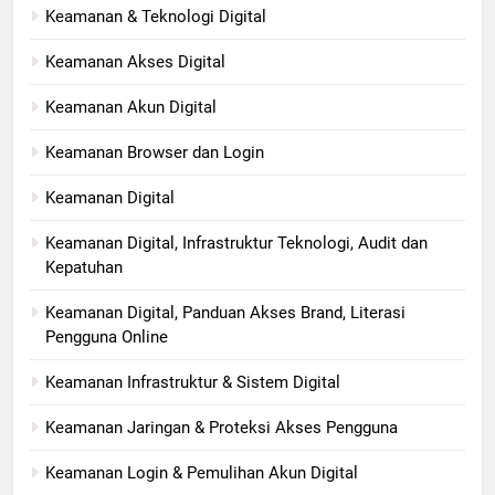
Keamanan & Teknologi Digital
Keamanan Akses Digital
Keamanan Akun Digital
Keamanan Browser dan Login
Keamanan Digital
Keamanan Digital, Infrastruktur Teknologi, Audit dan
Kepatuhan
Keamanan Digital, Panduan Akses Brand, Literasi
Pengguna Online
Keamanan Infrastruktur & Sistem Digital
Keamanan Jaringan & Proteksi Akses Pengguna
Keamanan Login & Pemulihan Akun Digital