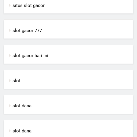
situs slot gacor
slot gacor 777
slot gacor hari ini
slot
slot dana
slot dana