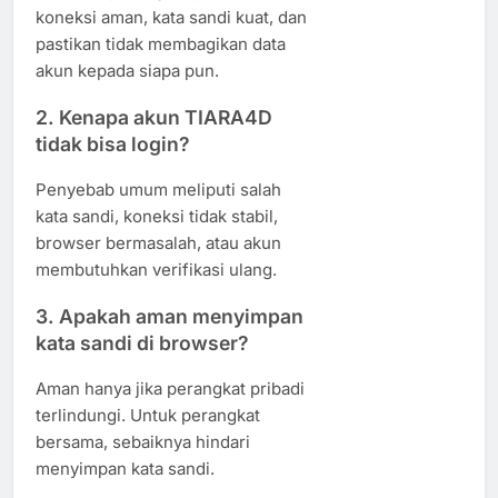
koneksi aman, kata sandi kuat, dan
pastikan tidak membagikan data
akun kepada siapa pun.
2. Kenapa akun TIARA4D
tidak bisa login?
Penyebab umum meliputi salah
kata sandi, koneksi tidak stabil,
browser bermasalah, atau akun
membutuhkan verifikasi ulang.
3. Apakah aman menyimpan
kata sandi di browser?
Aman hanya jika perangkat pribadi
terlindungi. Untuk perangkat
bersama, sebaiknya hindari
menyimpan kata sandi.