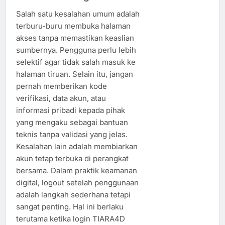
Salah satu kesalahan umum adalah
terburu-buru membuka halaman
akses tanpa memastikan keaslian
sumbernya. Pengguna perlu lebih
selektif agar tidak salah masuk ke
halaman tiruan. Selain itu, jangan
pernah memberikan kode
verifikasi, data akun, atau
informasi pribadi kepada pihak
yang mengaku sebagai bantuan
teknis tanpa validasi yang jelas.
Kesalahan lain adalah membiarkan
akun tetap terbuka di perangkat
bersama. Dalam praktik keamanan
digital, logout setelah penggunaan
adalah langkah sederhana tetapi
sangat penting. Hal ini berlaku
terutama ketika login TIARA4D