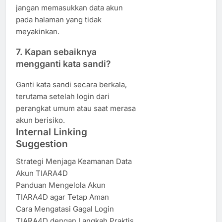
jangan memasukkan data akun
pada halaman yang tidak
meyakinkan.
7. Kapan sebaiknya
mengganti kata sandi?
Ganti kata sandi secara berkala,
terutama setelah login dari
perangkat umum atau saat merasa
akun berisiko.
Internal Linking
Suggestion
Strategi Menjaga Keamanan Data
Akun TIARA4D
Panduan Mengelola Akun
TIARA4D agar Tetap Aman
Cara Mengatasi Gagal Login
TIARA4D dengan Langkah Praktis