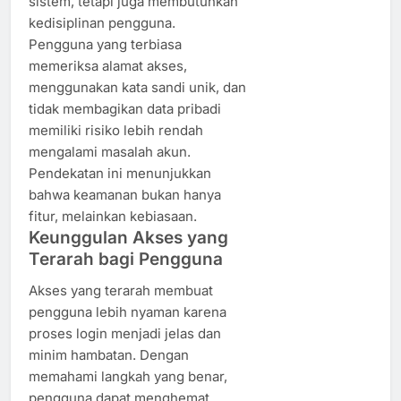
sistem, tetapi juga membutuhkan
kedisiplinan pengguna.
Pengguna yang terbiasa
memeriksa alamat akses,
menggunakan kata sandi unik, dan
tidak membagikan data pribadi
memiliki risiko lebih rendah
mengalami masalah akun.
Pendekatan ini menunjukkan
bahwa keamanan bukan hanya
fitur, melainkan kebiasaan.
Keunggulan Akses yang
Terarah bagi Pengguna
Akses yang terarah membuat
pengguna lebih nyaman karena
proses login menjadi jelas dan
minim hambatan. Dengan
memahami langkah yang benar,
pengguna dapat menghemat