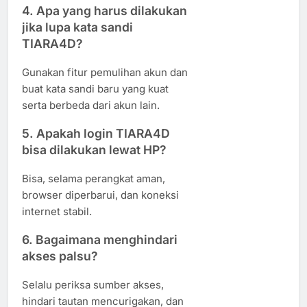
4. Apa yang harus dilakukan
jika lupa kata sandi
TIARA4D?
Gunakan fitur pemulihan akun dan
buat kata sandi baru yang kuat
serta berbeda dari akun lain.
5. Apakah login TIARA4D
bisa dilakukan lewat HP?
Bisa, selama perangkat aman,
browser diperbarui, dan koneksi
internet stabil.
6. Bagaimana menghindari
akses palsu?
Selalu periksa sumber akses,
hindari tautan mencurigakan, dan