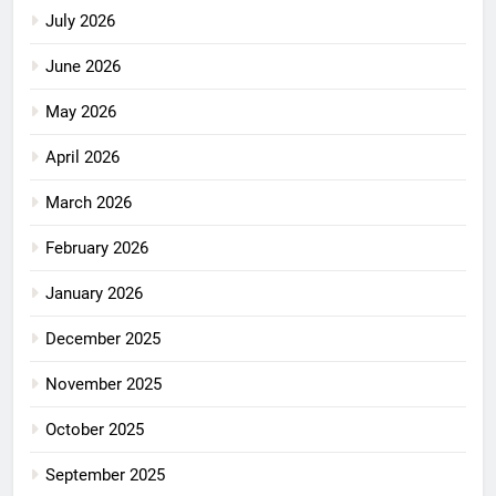
July 2026
June 2026
May 2026
April 2026
March 2026
February 2026
January 2026
December 2025
November 2025
October 2025
September 2025