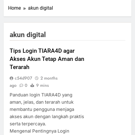
Home
akun digital
akun digital
Tips Login TIARA4D agar
Akses Akun Tetap Aman dan
Terarah
c54d907
2 months
ago
0
9 mins
Panduan login TIARA4D yang
aman, jelas, dan terarah untuk
membantu pengguna menjaga
akses akun dengan langkah praktis
serta terpercaya.
Mengenal Pentingnya Login