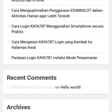
Android dan iPhone
Cara Mengoptimalkan Penggunaan EDWINSLOT dalam
Aktivitas Harian agar Lebih Terarah
Cara Login KAYA787 Menggunakan Smartphone secara
Praktis
Cara Mengatasi KAYA787 Login yang Kembali ke
Halaman Awal
Panduan Login KAYA787 melalui Mode Penyamaran
Recent Comments
A WordPress Commenter
on
Hello world!
Archives