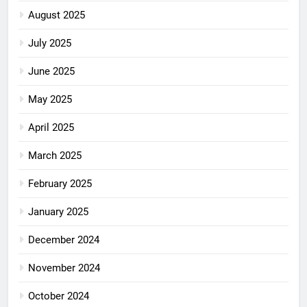
August 2025
July 2025
June 2025
May 2025
April 2025
March 2025
February 2025
January 2025
December 2024
November 2024
October 2024