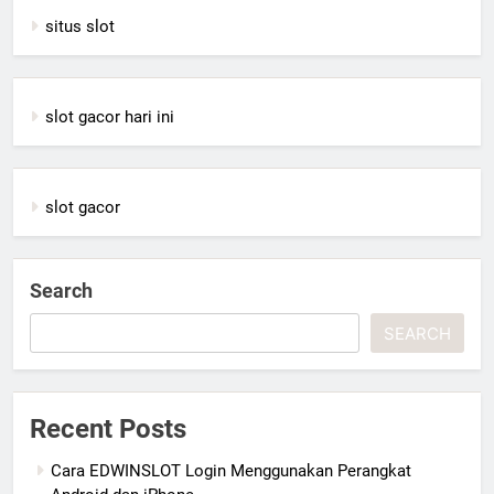
situs slot
slot gacor hari ini
slot gacor
Search
SEARCH
Recent Posts
Cara EDWINSLOT Login Menggunakan Perangkat