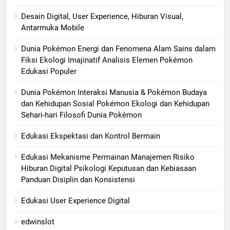
Desain Digital, User Experience, Hiburan Visual,
Antarmuka Mobile
Dunia Pokémon Energi dan Fenomena Alam Sains dalam
Fiksi Ekologi Imajinatif Analisis Elemen Pokémon
Edukasi Populer
Dunia Pokémon Interaksi Manusia & Pokémon Budaya
dan Kehidupan Sosial Pokémon Ekologi dan Kehidupan
Sehari-hari Filosofi Dunia Pokémon
Edukasi Ekspektasi dan Kontrol Bermain
Edukasi Mekanisme Permainan Manajemen Risiko
Hiburan Digital Psikologi Keputusan dan Kebiasaan
Panduan Disiplin dan Konsistensi
Edukasi User Experience Digital
edwinslot