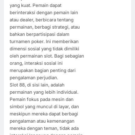
yang kuat. Pemain dapat
berinteraksi dengan pemain lain
atau dealer, berbicara tentang
permainan, berbagi strategi, atau
bahkan berpartisipasi dalam
turnamen poker. Ini memberikan
dimensi sosial yang tidak dimiliki
oleh permainan slot. Bagi sebagian
orang, interaksi sosial ini
merupakan bagian penting dari
pengalaman perjudian.
Slot 88, di sisi lain, adalah
permainan yang lebih individual.
Pemain fokus pada mesin dan
simbol yang muncul di layar, dan
meskipun mereka dapat berbagi
pengalaman atau kemenangan
mereka dengan teman, tidak ada