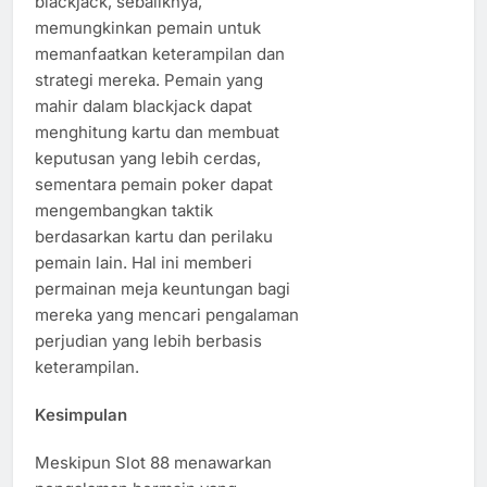
blackjack, sebaliknya,
memungkinkan pemain untuk
memanfaatkan keterampilan dan
strategi mereka. Pemain yang
mahir dalam blackjack dapat
menghitung kartu dan membuat
keputusan yang lebih cerdas,
sementara pemain poker dapat
mengembangkan taktik
berdasarkan kartu dan perilaku
pemain lain. Hal ini memberi
permainan meja keuntungan bagi
mereka yang mencari pengalaman
perjudian yang lebih berbasis
keterampilan.
Kesimpulan
Meskipun Slot 88 menawarkan