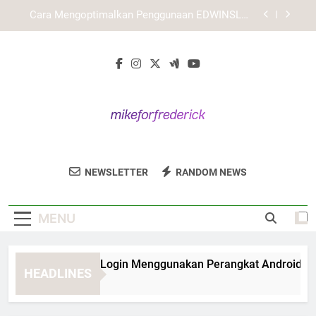
Skip
Cara Login KAYA787 Menggunakan Smartphone
to
secara Praktis
content
Cara Mengatasi KAYA787 Login yang Kembali ke
Halaman Awal
Cara EDWINSLOT Login Menggunakan Perangkat
Android dan iPhone
Cara Mengoptimalkan Penggunaan EDWINSLOT
dalam Aktivitas Harian agar Lebih Terarah
Cara Login KAYA787 Menggunakan Smartphone
secara Praktis
Mike For
Ikuti Visi Dan Misi Kampanye Mike For
Cara Mengatasi KAYA787 Login yang Kembali ke
NEWSLETTER
RANDOM NEWS
Frederick
Halaman Awal
Frederick Untuk Kota Frederick Yang Lebih
Baik.
MENU
ra EDWINSLOT Login Menggunakan Perangkat Android dan i
HEADLINES
Weeks Ago