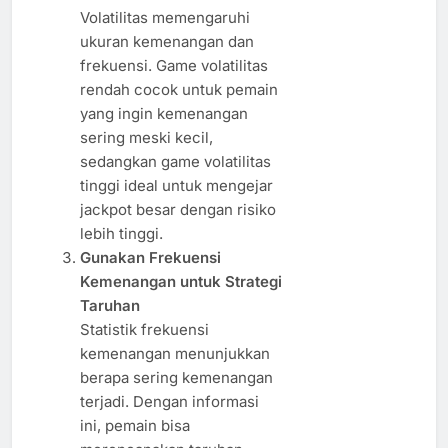
Volatilitas memengaruhi
ukuran kemenangan dan
frekuensi. Game volatilitas
rendah cocok untuk pemain
yang ingin kemenangan
sering meski kecil,
sedangkan game volatilitas
tinggi ideal untuk mengejar
jackpot besar dengan risiko
lebih tinggi.
Gunakan Frekuensi
Kemenangan untuk Strategi
Taruhan
Statistik frekuensi
kemenangan menunjukkan
berapa sering kemenangan
terjadi. Dengan informasi
ini, pemain bisa