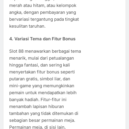
merah atau hitam, atau kelompok
angka, dengan pembayaran yang
bervariasi tergantung pada tingkat
kesulitan taruhan.
4.
Variasi Tema dan Fitur Bonus
Slot 88 menawarkan berbagai tema
menarik, mulai dari petualangan
hingga fantasi, dan sering kali
menyertakan fitur bonus seperti
putaran gratis, simbol liar, dan
mini-game yang memungkinkan
pemain untuk mendapatkan lebih
banyak hadiah. Fitur-fitur ini
menambah lapisan hiburan
tambahan yang tidak ditemukan di
sebagian besar permainan meja.
Permainan meja, di sisi lain,