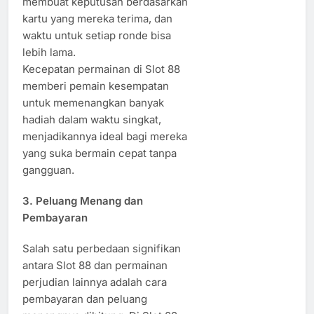
membuat keputusan berdasarkan
kartu yang mereka terima, dan
waktu untuk setiap ronde bisa
lebih lama.
Kecepatan permainan di Slot 88
memberi pemain kesempatan
untuk memenangkan banyak
hadiah dalam waktu singkat,
menjadikannya ideal bagi mereka
yang suka bermain cepat tanpa
gangguan.
3.
Peluang Menang dan
Pembayaran
Salah satu perbedaan signifikan
antara Slot 88 dan permainan
perjudian lainnya adalah cara
pembayaran dan peluang