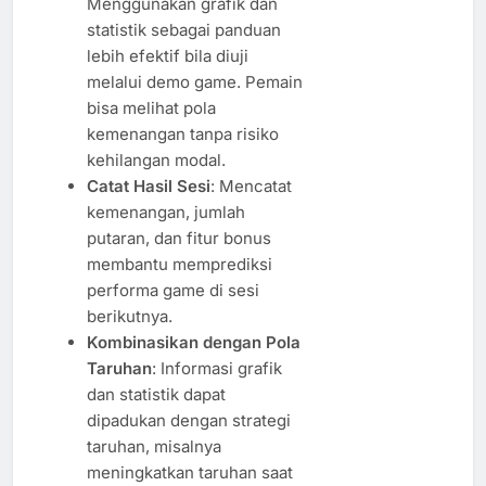
Menggunakan grafik dan
statistik sebagai panduan
lebih efektif bila diuji
melalui demo game. Pemain
bisa melihat pola
kemenangan tanpa risiko
kehilangan modal.
Catat Hasil Sesi
: Mencatat
kemenangan, jumlah
putaran, dan fitur bonus
membantu memprediksi
performa game di sesi
berikutnya.
Kombinasikan dengan Pola
Taruhan
: Informasi grafik
dan statistik dapat
dipadukan dengan strategi
taruhan, misalnya
meningkatkan taruhan saat