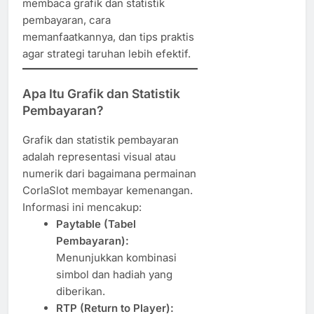
membaca grafik dan statistik
pembayaran, cara
memanfaatkannya, dan tips praktis
agar strategi taruhan lebih efektif.
Apa Itu Grafik dan Statistik
Pembayaran?
Grafik dan statistik pembayaran
adalah representasi visual atau
numerik dari bagaimana permainan
CorlaSlot membayar kemenangan.
Informasi ini mencakup:
Paytable (Tabel
Pembayaran):
Menunjukkan kombinasi
simbol dan hadiah yang
diberikan.
RTP (Return to Player):