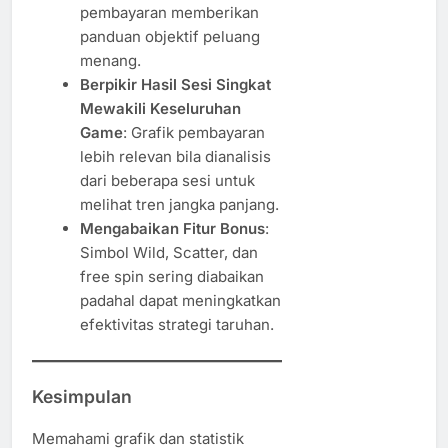
pembayaran memberikan
panduan objektif peluang
menang.
Berpikir Hasil Sesi Singkat
Mewakili Keseluruhan
Game
: Grafik pembayaran
lebih relevan bila dianalisis
dari beberapa sesi untuk
melihat tren jangka panjang.
Mengabaikan Fitur Bonus
:
Simbol Wild, Scatter, dan
free spin sering diabaikan
padahal dapat meningkatkan
efektivitas strategi taruhan.
Kesimpulan
Memahami grafik dan statistik