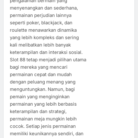
pengalaman bermain yang
menyenangkan dan sederhana,
permainan perjudian lainnya
seperti poker, blackjack, dan
roulette menawarkan dinamika
yang lebih kompleks dan sering
kali melibatkan lebih banyak
keterampilan dan interaksi sosial.
Slot 88 tetap menjadi pilihan utama
bagi mereka yang mencari
permainan cepat dan mudah
dengan peluang menang yang
menguntungkan. Namun, bagi
pemain yang menginginkan
permainan yang lebih berbasis
keterampilan dan strategi,
permainan meja mungkin lebih
cocok. Setiap jenis permainan
memiliki keunikannya sendiri, dan