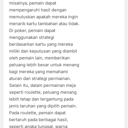
misalnya, pemain dapat
mempengaruhi hasil dengan
memutuskan apakah mereka ingin
menarik kartu tambahan atau tidak.
Di poker, pemain dapat
menggunakan strategi
berdasarkan kartu yang mereka
miliki dan keputusan yang diambil
oleh pemain lain, memberikan
peluang lebih besar untuk menang
bagi mereka yang memahami
aturan dan strategi permainan.
Selain itu, dalam permainan meja
seperti roulette, peluang menang
lebih tetap dan tergantung pada
jenis taruhan yang dipilih pemain.
Pada roulette, pemain dapat
bertaruh pada berbagai hasil,
seperti angka tunggal, warna