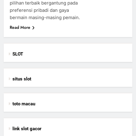
pilihan terbaik bergantung pada
preferensi pribadi dan gaya
bermain masing-masing pemain.
Read More
SLOT
situs slot
toto macau
link slot gacor