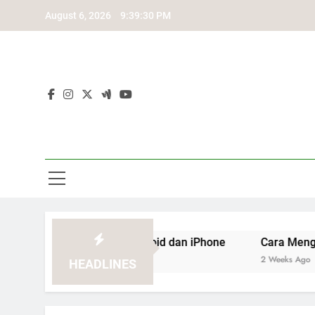
Skip
August 6, 2026
9:39:31 PM
to
content
Mik
Ikuti Visi
 Perangkat Android dan iPhone
Cara Mengoptimalkan 
2 Weeks Ago
HEADLINES