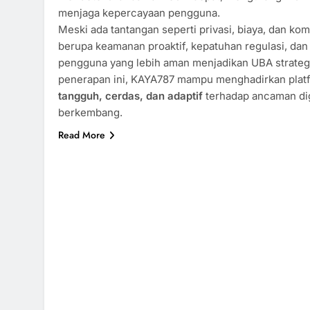
menjaga kepercayaan pengguna.
Meski ada tantangan seperti privasi, biaya, dan kom
berupa keamanan proaktif, kepatuhan regulasi, da
pengguna yang lebih aman menjadikan UBA strategi
penerapan ini, KAYA787 mampu menghadirkan platf
tangguh, cerdas, dan adaptif
terhadap ancaman dig
berkembang.
Read More