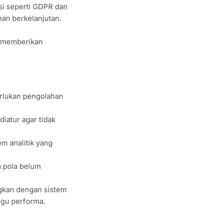
i seperti GDPR dan
an berkelanjutan.
m memberikan
rlukan pengolahan
iatur agar tidak
 analitik yang
a pola belum
kan dengan sistem
ggu performa.