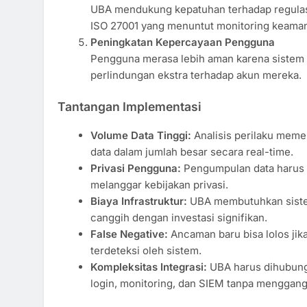
UBA mendukung kepatuhan terhadap regulas
ISO 27001 yang menuntut monitoring keaman
Peningkatan Kepercayaan Pengguna
Pengguna merasa lebih aman karena siste
perlindungan ekstra terhadap akun mereka.
Tantangan Implementasi
Volume Data Tinggi:
Analisis perilaku meme
data dalam jumlah besar secara real-time.
Privasi Pengguna:
Pengumpulan data harus d
melanggar kebijakan privasi.
Biaya Infrastruktur:
UBA membutuhkan sistem
canggih dengan investasi signifikan.
False Negative:
Ancaman baru bisa lolos jik
terdeteksi oleh sistem.
Kompleksitas Integrasi:
UBA harus dihubung
login, monitoring, dan SIEM tanpa menggan