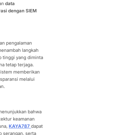
kan
data
rasi dengan SIEM
tan pengalaman
 menambah langkah
o tinggi yang diminta
a tetap terjaga.
 sistem memberikan
sparansi melalui
an.
7 menunjukkan bahwa
itektur keamanan
una,
KAYA787
dapat
o serangan, serta