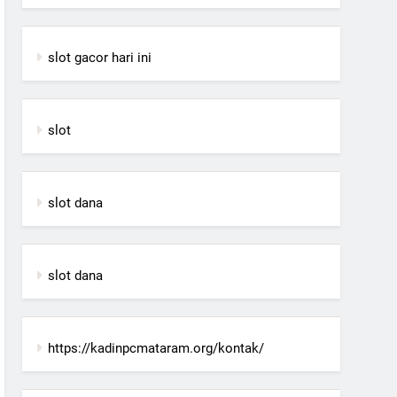
slot gacor hari ini
slot
slot dana
slot dana
https://kadinpcmataram.org/kontak/