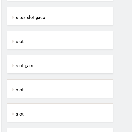
situs slot gacor
slot
slot gacor
slot
slot