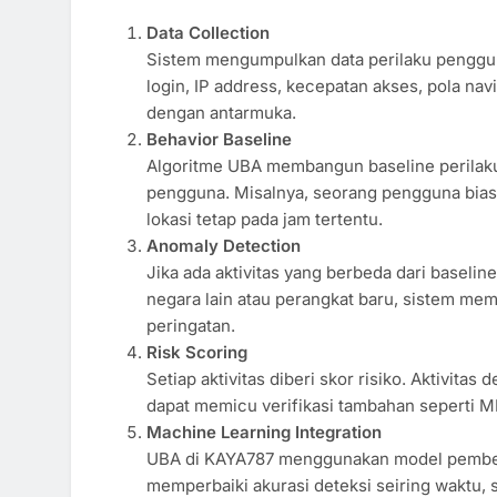
Data Collection
Sistem mengumpulkan data perilaku penggun
login, IP address, kecepatan akses, pola navi
dengan antarmuka.
Behavior Baseline
Algoritme UBA membangun baseline perilaku
pengguna. Misalnya, seorang pengguna biasa
lokasi tetap pada jam tertentu.
Anomaly Detection
Jika ada aktivitas yang berbeda dari baseline
negara lain atau perangkat baru, sistem me
peringatan.
Risk Scoring
Setiap aktivitas diberi skor risiko. Aktivitas 
dapat memicu verifikasi tambahan seperti M
Machine Learning Integration
UBA di KAYA787 menggunakan model pembel
memperbaiki akurasi deteksi seiring waktu, 