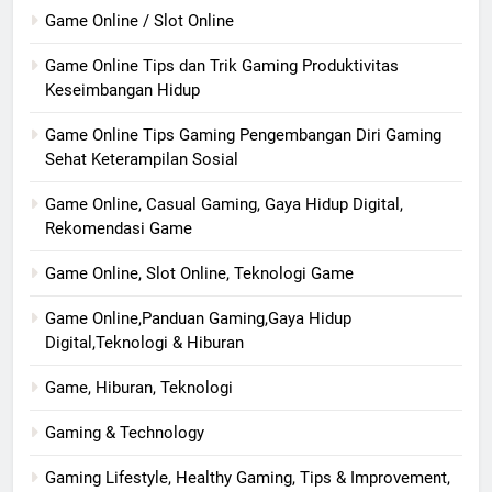
Game Online / Slot Online
Game Online Tips dan Trik Gaming Produktivitas
Keseimbangan Hidup
Game Online Tips Gaming Pengembangan Diri Gaming
Sehat Keterampilan Sosial
Game Online, Casual Gaming, Gaya Hidup Digital,
Rekomendasi Game
Game Online, Slot Online, Teknologi Game
Game Online,Panduan Gaming,Gaya Hidup
Digital,Teknologi & Hiburan
Game, Hiburan, Teknologi
Gaming & Technology
Gaming Lifestyle, Healthy Gaming, Tips & Improvement,