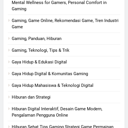
Mental Wellness for Gamers, Personal Comfort in
Gaming
Gaming, Game Online, Rekomendasi Game, Tren Industri
Game
Gaming, Panduan, Hiburan
Gaming, Teknologi, Tips & Trik
Gaya Hidup & Edukasi Digital
Gaya Hidup Digital & Komunitas Gaming
Gaya Hidup Mahasiswa & Teknologi Digital
Hiburan dan Strategi
Hiburan Digital Interaktif, Desain Game Modern,
Pengalaman Pengguna Online
Hiburan Sehat Tips Gaming Strategi Game Permainan