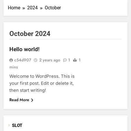
Home
2024
October
October 2024
Hello world!
c54d907
2 years ago
1
1
mins
Welcome to WordPress. This is
your first post. Edit or delete it,
then start writing!
Read More
SLOT