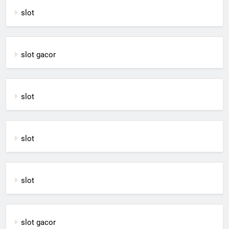
slot
slot gacor
slot
slot
slot
slot gacor