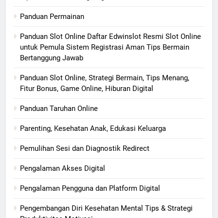
Panduan Permainan
Panduan Slot Online Daftar Edwinslot Resmi Slot Online
untuk Pemula Sistem Registrasi Aman Tips Bermain
Bertanggung Jawab
Panduan Slot Online, Strategi Bermain, Tips Menang,
Fitur Bonus, Game Online, Hiburan Digital
Panduan Taruhan Online
Parenting, Kesehatan Anak, Edukasi Keluarga
Pemulihan Sesi dan Diagnostik Redirect
Pengalaman Akses Digital
Pengalaman Pengguna dan Platform Digital
Pengembangan Diri Kesehatan Mental Tips & Strategi