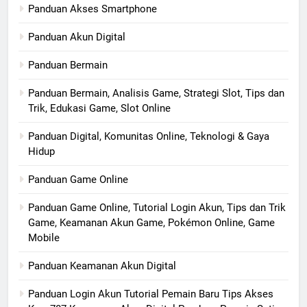
Panduan Akses Smartphone
Panduan Akun Digital
Panduan Bermain
Panduan Bermain, Analisis Game, Strategi Slot, Tips dan
Trik, Edukasi Game, Slot Online
Panduan Digital, Komunitas Online, Teknologi & Gaya
Hidup
Panduan Game Online
Panduan Game Online, Tutorial Login Akun, Tips dan Trik
Game, Keamanan Akun Game, Pokémon Online, Game
Mobile
Panduan Keamanan Akun Digital
Panduan Login Akun Tutorial Pemain Baru Tips Akses