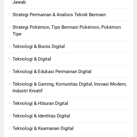
Jawab
Strategi Permainan & Analisis Teknik Bermain
Strategi Pokémon, Tips Bermain Pokémon, Pokémon
Tipe
Teknologi & Bisnis Digital
Teknologi & Digital
Teknologi & Edukasi Permainan Digital
Teknologi & Gaming, Komunitas Digital, Inovasi Modern,
Industri Kreatif
Teknologi & Hiburan Digital
Teknologi & Identitas Digital
Teknologi & Keamanan Digital