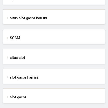
situs slot gacor hari ini
SCAM
situs slot
slot gacor hari ini
slot gacor