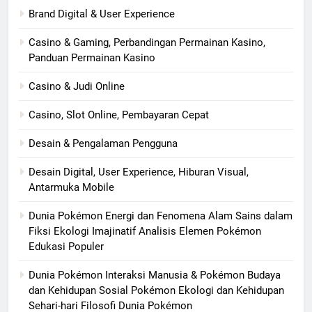
Brand Digital & User Experience
Casino & Gaming, Perbandingan Permainan Kasino,
Panduan Permainan Kasino
Casino & Judi Online
Casino, Slot Online, Pembayaran Cepat
Desain & Pengalaman Pengguna
Desain Digital, User Experience, Hiburan Visual,
Antarmuka Mobile
Dunia Pokémon Energi dan Fenomena Alam Sains dalam
Fiksi Ekologi Imajinatif Analisis Elemen Pokémon
Edukasi Populer
Dunia Pokémon Interaksi Manusia & Pokémon Budaya
dan Kehidupan Sosial Pokémon Ekologi dan Kehidupan
Sehari-hari Filosofi Dunia Pokémon