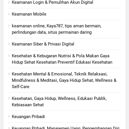
Keamanan Login & Pemulihan Akun Digital
Keamanan Mobile
keamanan online, Kaya787, tips aman bermain,
perlindungan data, situs permainan daring
Keamanan Siber & Privasi Digital
Kesehatan & Kebugaran Nutrisi & Pola Makan Gaya
Hidup Sehat Kesehatan Preventif Edukasi Kesehatan
Kesehatan Mental & Emosional, Teknik Relaksasi,
Mindfulness & Meditasi, Gaya Hidup Sehat, Wellness &
Self-Care
Kesehatan, Gaya Hidup, Wellness, Edukasi Publik,
Kebiasaan Sehat
Keuangan Pribadi
Keuangan Pribadi, Manajemen Uang, Pengembangan Diri,