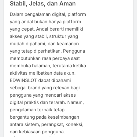
Stabil, Jelas, dan Aman
Dalam pengalaman digital, platform
yang andal bukan hanya platform
yang cepat. Andal berarti memiliki
akses yang stabil, struktur yang
mudah dipahami, dan keamanan
yang tetap diperhatikan. Pengguna
membutuhkan rasa percaya saat
membuka halaman, terutama ketika
aktivitas melibatkan data akun.
EDWINSLOT dapat dipahami
sebagai brand yang relevan bagi
pengguna yang mencari akses
digital praktis dan terarah. Namun,
pengalaman terbaik tetap
bergantung pada keseimbangan
antara sistem, perangkat, koneksi,
dan kebiasaan pengguna.