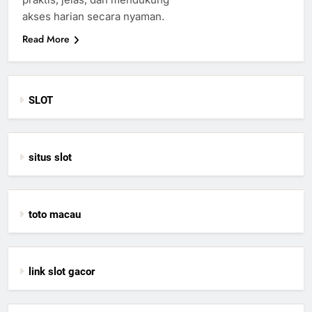
akses harian secara nyaman.
Read More
SLOT
situs slot
toto macau
link slot gacor