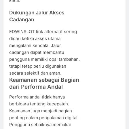
kecil.
Dukungan Jalur Akses
Cadangan
EDWINSLOT link alternatif sering
dicari ketika akses utama
mengalami kendala. Jalur
cadangan dapat membantu
pengguna memiliki opsi tambahan,
tetapi tetap perlu digunakan
secara selektif dan aman.
Keamanan sebagai Bagian
dari Performa Andal
Performa andal tidak hanya
berbicara tentang kecepatan.
Keamanan juga menjadi bagian
penting dalam pengalaman digital.
Pengguna sebaiknya memakai