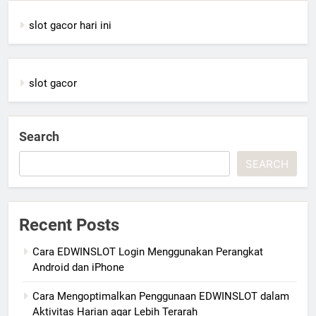
slot gacor hari ini
slot gacor
Search
SEARCH
Recent Posts
Cara EDWINSLOT Login Menggunakan Perangkat
Android dan iPhone
Cara Mengoptimalkan Penggunaan EDWINSLOT dalam
Aktivitas Harian agar Lebih Terarah