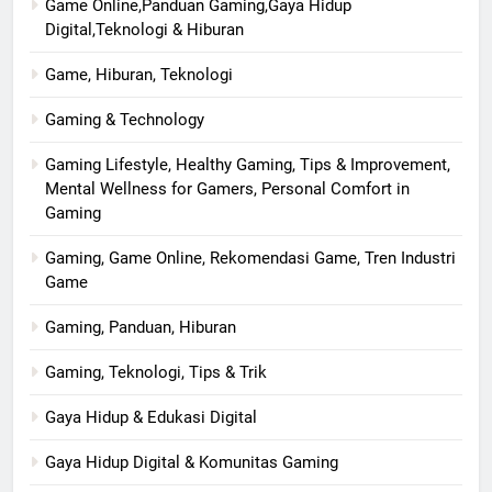
Game Online,Panduan Gaming,Gaya Hidup
Digital,Teknologi & Hiburan
Game, Hiburan, Teknologi
Gaming & Technology
Gaming Lifestyle, Healthy Gaming, Tips & Improvement,
Mental Wellness for Gamers, Personal Comfort in
Gaming
Gaming, Game Online, Rekomendasi Game, Tren Industri
Game
Gaming, Panduan, Hiburan
Gaming, Teknologi, Tips & Trik
Gaya Hidup & Edukasi Digital
Gaya Hidup Digital & Komunitas Gaming