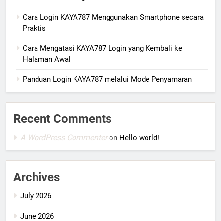
Cara Login KAYA787 Menggunakan Smartphone secara
Praktis
Cara Mengatasi KAYA787 Login yang Kembali ke
Halaman Awal
Panduan Login KAYA787 melalui Mode Penyamaran
Recent Comments
A WordPress Commenter
on
Hello world!
Archives
July 2026
June 2026