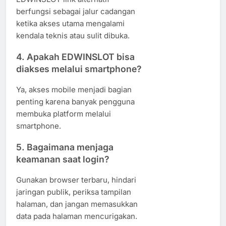
berfungsi sebagai jalur cadangan
ketika akses utama mengalami
kendala teknis atau sulit dibuka.
4. Apakah EDWINSLOT bisa
diakses melalui smartphone?
Ya, akses mobile menjadi bagian
penting karena banyak pengguna
membuka platform melalui
smartphone.
5. Bagaimana menjaga
keamanan saat login?
Gunakan browser terbaru, hindari
jaringan publik, periksa tampilan
halaman, dan jangan memasukkan
data pada halaman mencurigakan.