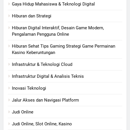
Gaya Hidup Mahasiswa & Teknologi Digital
Hiburan dan Strategi
Hiburan Digital Interaktif, Desain Game Modern,
Pengalaman Pengguna Online
Hiburan Sehat Tips Gaming Strategi Game Permainan
Kasino Keberuntungan
Infrastruktur & Teknologi Cloud
Infrastruktur Digital & Analisis Teknis
Inovasi Teknologi
Jalur Akses dan Navigasi Platform
Judi Online
Judi Online, Slot Online, Kasino