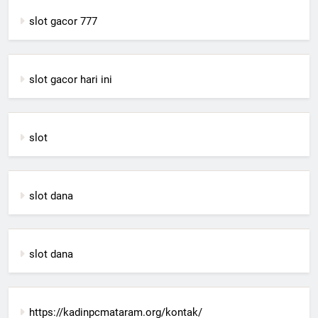
slot gacor 777
slot gacor hari ini
slot
slot dana
slot dana
https://kadinpcmataram.org/kontak/