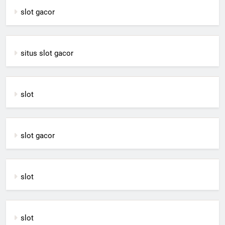
slot gacor
situs slot gacor
slot
slot gacor
slot
slot