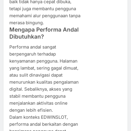
baik tidak hanya cepat dibuka,
tetapi juga membantu pengguna
memahami alur penggunaan tanpa
merasa bingung.
Mengapa Performa Andal
Dibutuhkan?
Performa andal sangat
berpengaruh terhadap
kenyamanan pengguna. Halaman
yang lambat, sering gagal dimuat,
atau sulit dinavigasi dapat
menurunkan kualitas pengalaman
digital. Sebaliknya, akses yang
stabil membantu pengguna
menjalankan aktivitas online
dengan lebih efisien.
Dalam konteks EDWINSLOT,
performa andal berkaitan dengan