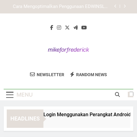
Skip
Cara Login KAYA787 Menggunakan Smartphone
to
secara Praktis
content
Cara Mengatasi KAYA787 Login yang Kembali ke
Halaman Awal
Cara EDWINSLOT Login Menggunakan Perangkat
Android dan iPhone
Cara Mengoptimalkan Penggunaan EDWINSLOT
dalam Aktivitas Harian agar Lebih Terarah
Cara Login KAYA787 Menggunakan Smartphone
secara Praktis
Mike For
Ikuti Visi Dan Misi Kampanye Mike For
Cara Mengatasi KAYA787 Login yang Kembali ke
NEWSLETTER
RANDOM NEWS
Frederick
Halaman Awal
Frederick Untuk Kota Frederick Yang Lebih
Baik.
MENU
ara EDWINSLOT Login Menggunakan Perangkat Android dan i
HEADLINES
Weeks Ago