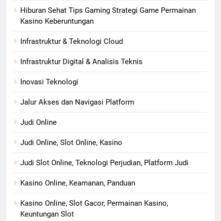
Hiburan Sehat Tips Gaming Strategi Game Permainan
Kasino Keberuntungan
Infrastruktur & Teknologi Cloud
Infrastruktur Digital & Analisis Teknis
Inovasi Teknologi
Jalur Akses dan Navigasi Platform
Judi Online
Judi Online, Slot Online, Kasino
Judi Slot Online, Teknologi Perjudian, Platform Judi
Kasino Online, Keamanan, Panduan
Kasino Online, Slot Gacor, Permainan Kasino,
Keuntungan Slot