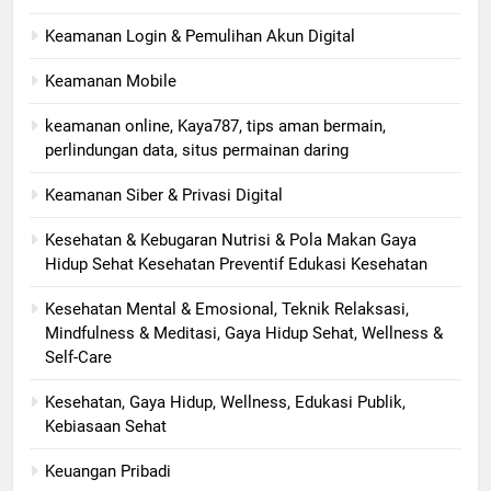
Keamanan Login & Pemulihan Akun Digital
Keamanan Mobile
keamanan online, Kaya787, tips aman bermain,
perlindungan data, situs permainan daring
Keamanan Siber & Privasi Digital
Kesehatan & Kebugaran Nutrisi & Pola Makan Gaya
Hidup Sehat Kesehatan Preventif Edukasi Kesehatan
Kesehatan Mental & Emosional, Teknik Relaksasi,
Mindfulness & Meditasi, Gaya Hidup Sehat, Wellness &
Self-Care
Kesehatan, Gaya Hidup, Wellness, Edukasi Publik,
Kebiasaan Sehat
Keuangan Pribadi