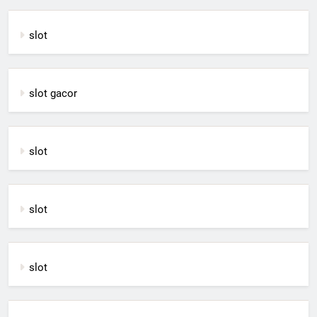
slot
slot gacor
slot
slot
slot