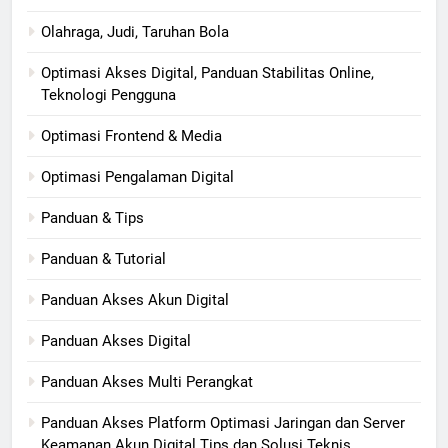
Olahraga, Judi, Taruhan Bola
Optimasi Akses Digital, Panduan Stabilitas Online,
Teknologi Pengguna
Optimasi Frontend & Media
Optimasi Pengalaman Digital
Panduan & Tips
Panduan & Tutorial
Panduan Akses Akun Digital
Panduan Akses Digital
Panduan Akses Multi Perangkat
Panduan Akses Platform Optimasi Jaringan dan Server
Keamanan Akun Digital Tips dan Solusi Teknis