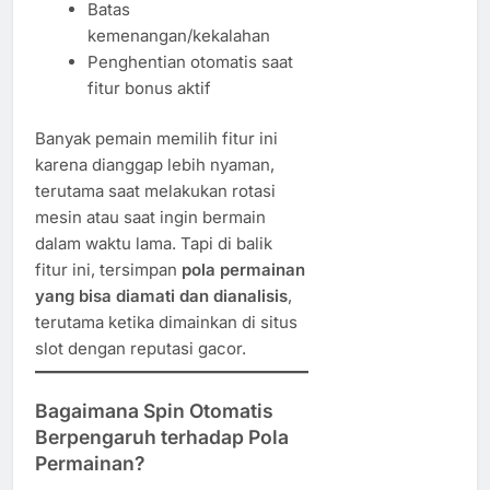
Batas
kemenangan/kekalahan
Penghentian otomatis saat
fitur bonus aktif
Banyak pemain memilih fitur ini
karena dianggap lebih nyaman,
terutama saat melakukan rotasi
mesin atau saat ingin bermain
dalam waktu lama. Tapi di balik
fitur ini, tersimpan
pola permainan
yang bisa diamati dan dianalisis
,
terutama ketika dimainkan di situs
slot dengan reputasi gacor.
Bagaimana Spin Otomatis
Berpengaruh terhadap Pola
Permainan?