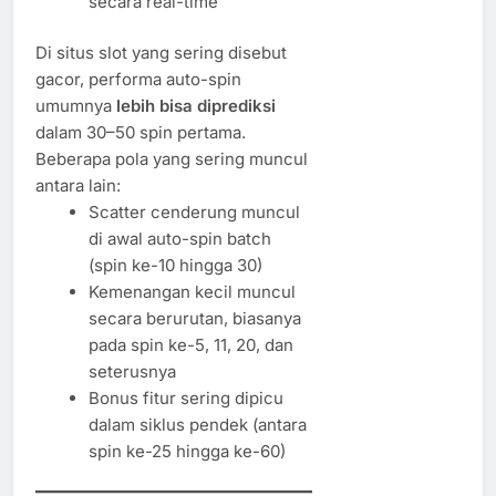
secara real-time
Di situs slot yang sering disebut
gacor, performa auto-spin
umumnya
lebih bisa diprediksi
dalam 30–50 spin pertama.
Beberapa pola yang sering muncul
antara lain:
Scatter cenderung muncul
di awal auto-spin batch
(spin ke-10 hingga 30)
Kemenangan kecil muncul
secara berurutan, biasanya
pada spin ke-5, 11, 20, dan
seterusnya
Bonus fitur sering dipicu
dalam siklus pendek (antara
spin ke-25 hingga ke-60)