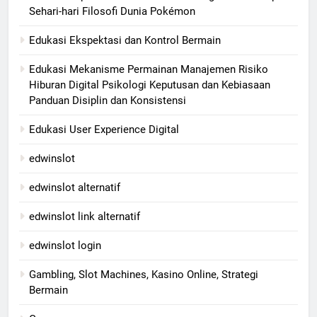
Sehari-hari Filosofi Dunia Pokémon
Edukasi Ekspektasi dan Kontrol Bermain
Edukasi Mekanisme Permainan Manajemen Risiko
Hiburan Digital Psikologi Keputusan dan Kebiasaan
Panduan Disiplin dan Konsistensi
Edukasi User Experience Digital
edwinslot
edwinslot alternatif
edwinslot link alternatif
edwinslot login
Gambling, Slot Machines, Kasino Online, Strategi
Bermain