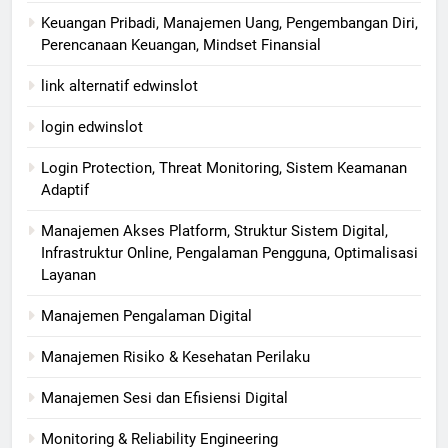
Keuangan Pribadi, Manajemen Uang, Pengembangan Diri,
Perencanaan Keuangan, Mindset Finansial
link alternatif edwinslot
login edwinslot
Login Protection, Threat Monitoring, Sistem Keamanan
Adaptif
Manajemen Akses Platform, Struktur Sistem Digital,
Infrastruktur Online, Pengalaman Pengguna, Optimalisasi
Layanan
Manajemen Pengalaman Digital
Manajemen Risiko & Kesehatan Perilaku
Manajemen Sesi dan Efisiensi Digital
Monitoring & Reliability Engineering