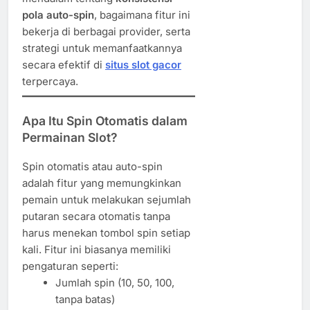
pola auto-spin
, bagaimana fitur ini
bekerja di berbagai provider, serta
strategi untuk memanfaatkannya
secara efektif di
situs slot gacor
terpercaya.
Apa Itu Spin Otomatis dalam
Permainan Slot?
Spin otomatis atau auto-spin
adalah fitur yang memungkinkan
pemain untuk melakukan sejumlah
putaran secara otomatis tanpa
harus menekan tombol spin setiap
kali. Fitur ini biasanya memiliki
pengaturan seperti:
Jumlah spin (10, 50, 100,
tanpa batas)