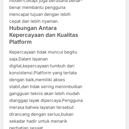
modern,tetapi juga berusaha benar-
benar membantu pengguna
mencapai tujuan dengan lebih
cepat dan lebih nyaman.
Hubungan Antara
Kepercayaan dan Kualitas
Platform
Kepercayaan tidak muncul begitu
saja.Dalam layanan
digital,kepercayaan tumbuh dari
konsistensi.Platform yang tertata
dengan baik,memiliki akses
stabil,dan tidak sering menimbulkan
gangguan teknis akan lebih mudah
dianggap layak dipercaya.Pengguna
merasa bahwa layanan tersebut
dirancang dengan serius,bukan
sekadar hadir untuk menarik
perhatian sesaat.