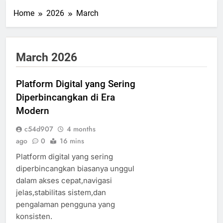
Home
2026
March
March 2026
Platform Digital yang Sering
Diperbincangkan di Era
Modern
c54d907
4 months
ago
0
16 mins
Platform digital yang sering
diperbincangkan biasanya unggul
dalam akses cepat,navigasi
jelas,stabilitas sistem,dan
pengalaman pengguna yang
konsisten.