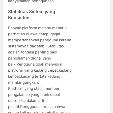
kenyamanan penggunaan.
Stabilitas Sistem yang
Konsisten
Banyak platform mampu menarik
perhatian di awal,tetapi gagal
mempertahankan pengguna karena
sistemnya tidak stabil.Stabilitas
adalah fondasi penting bagi
pengalaman digital yang
baik.Pengguna tidak menyukai
platform yang kadang cepat,kadang
lambat,kadang tertata,kadang
membingungkan.
Platform yang stabil memberi
pengalaman yang lebih dapat
diprediksi dalam arti
positif.Pengguna merasa bahwa
setiap kali mereka kembali,mereka