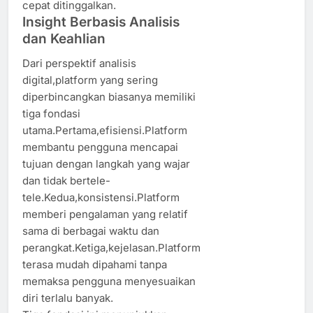
cepat ditinggalkan.
Insight Berbasis Analisis
dan Keahlian
Dari perspektif analisis
digital,platform yang sering
diperbincangkan biasanya memiliki
tiga fondasi
utama.Pertama,efisiensi.Platform
membantu pengguna mencapai
tujuan dengan langkah yang wajar
dan tidak bertele-
tele.Kedua,konsistensi.Platform
memberi pengalaman yang relatif
sama di berbagai waktu dan
perangkat.Ketiga,kejelasan.Platform
terasa mudah dipahami tanpa
memaksa pengguna menyesuaikan
diri terlalu banyak.