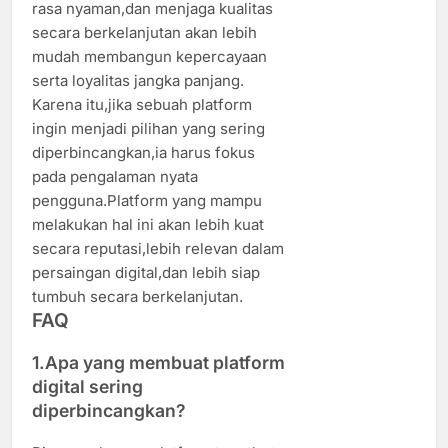
rasa nyaman,dan menjaga kualitas
secara berkelanjutan akan lebih
mudah membangun kepercayaan
serta loyalitas jangka panjang.
Karena itu,jika sebuah platform
ingin menjadi pilihan yang sering
diperbincangkan,ia harus fokus
pada pengalaman nyata
pengguna.Platform yang mampu
melakukan hal ini akan lebih kuat
secara reputasi,lebih relevan dalam
persaingan digital,dan lebih siap
tumbuh secara berkelanjutan.
FAQ
1.Apa yang membuat platform
digital sering
diperbincangkan?