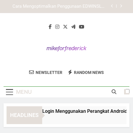
Skip
Cara Login KAYA787 Menggunakan Smartphone
to
secara Praktis
content
Cara Mengatasi KAYA787 Login yang Kembali ke
Halaman Awal
Cara EDWINSLOT Login Menggunakan Perangkat
Android dan iPhone
Cara Mengoptimalkan Penggunaan EDWINSLOT
dalam Aktivitas Harian agar Lebih Terarah
Cara Login KAYA787 Menggunakan Smartphone
secara Praktis
Mike For
Ikuti Visi Dan Misi Kampanye Mike For
Cara Mengatasi KAYA787 Login yang Kembali ke
NEWSLETTER
RANDOM NEWS
Frederick
Halaman Awal
Frederick Untuk Kota Frederick Yang Lebih
Baik.
MENU
ra EDWINSLOT Login Menggunakan Perangkat Android dan i
HEADLINES
Weeks Ago