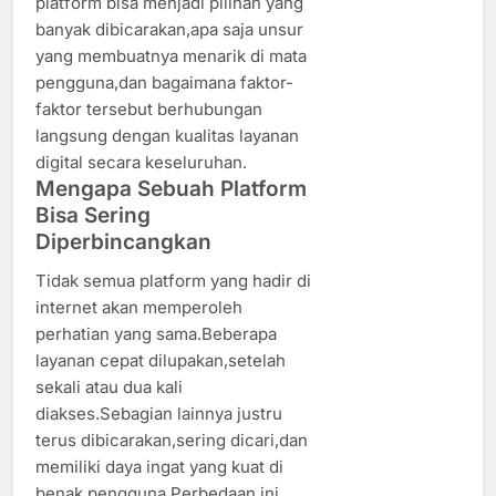
platform bisa menjadi pilihan yang
banyak dibicarakan,apa saja unsur
yang membuatnya menarik di mata
pengguna,dan bagaimana faktor-
faktor tersebut berhubungan
langsung dengan kualitas layanan
digital secara keseluruhan.
Mengapa Sebuah Platform
Bisa Sering
Diperbincangkan
Tidak semua platform yang hadir di
internet akan memperoleh
perhatian yang sama.Beberapa
layanan cepat dilupakan,setelah
sekali atau dua kali
diakses.Sebagian lainnya justru
terus dibicarakan,sering dicari,dan
memiliki daya ingat yang kuat di
benak pengguna.Perbedaan ini