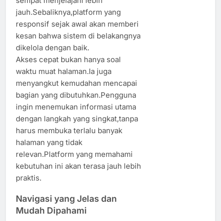
sempat menjelajahi lebih
jauh.Sebaliknya,platform yang
responsif sejak awal akan memberi
kesan bahwa sistem di belakangnya
dikelola dengan baik.
Akses cepat bukan hanya soal
waktu muat halaman.Ia juga
menyangkut kemudahan mencapai
bagian yang dibutuhkan.Pengguna
ingin menemukan informasi utama
dengan langkah yang singkat,tanpa
harus membuka terlalu banyak
halaman yang tidak
relevan.Platform yang memahami
kebutuhan ini akan terasa jauh lebih
praktis.
Navigasi yang Jelas dan
Mudah Dipahami