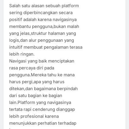
Salah satu alasan sebuah platform
sering diperbincangkan secara
positif adalah karena navigasinya
membantu pengguna,bukan malah
yang jelas,struktur halaman yang
logis,dan alur penggunaan yang
intuitif membuat pengalaman terasa
lebih ringan.
Navigasi yang baik menciptakan
rasa percaya diri pada
pengguna.Mereka tahu ke mana
harus pergi,apa yang harus
ditekan,dan bagaimana berpindah
dari satu bagian ke bagian
lain.Platform yang navigasinya
tertata rapi cenderung dianggap
lebih profesional karena
menunjukkan perhatian terhadap