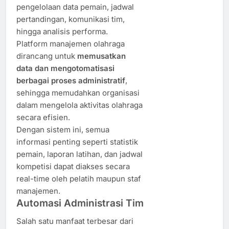
pengelolaan data pemain, jadwal
pertandingan, komunikasi tim,
hingga analisis performa.
Platform manajemen olahraga
dirancang untuk
memusatkan
data dan mengotomatisasi
berbagai proses administratif
,
sehingga memudahkan organisasi
dalam mengelola aktivitas olahraga
secara efisien.
Dengan sistem ini, semua
informasi penting seperti statistik
pemain, laporan latihan, dan jadwal
kompetisi dapat diakses secara
real-time oleh pelatih maupun staf
manajemen.
Automasi Administrasi Tim
Salah satu manfaat terbesar dari