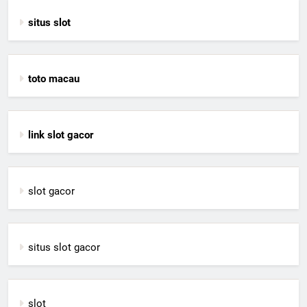
situs slot
toto macau
link slot gacor
slot gacor
situs slot gacor
slot