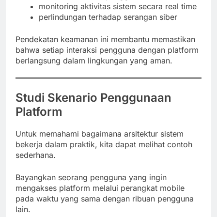
monitoring aktivitas sistem secara real time
perlindungan terhadap serangan siber
Pendekatan keamanan ini membantu memastikan
bahwa setiap interaksi pengguna dengan platform
berlangsung dalam lingkungan yang aman.
Studi Skenario Penggunaan
Platform
Untuk memahami bagaimana arsitektur sistem
bekerja dalam praktik, kita dapat melihat contoh
sederhana.
Bayangkan seorang pengguna yang ingin
mengakses platform melalui perangkat mobile
pada waktu yang sama dengan ribuan pengguna
lain.