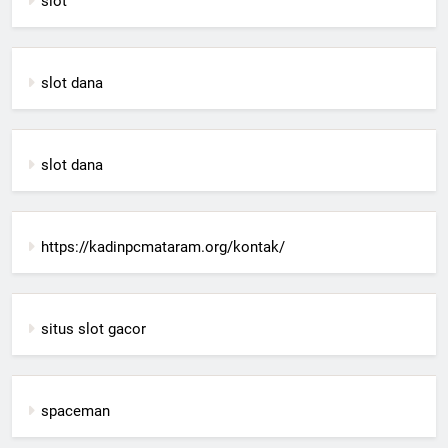
slot
slot dana
slot dana
https://kadinpcmataram.org/kontak/
situs slot gacor
spaceman