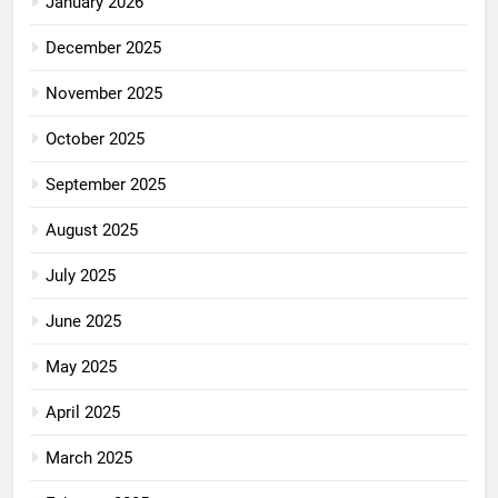
January 2026
December 2025
November 2025
October 2025
September 2025
August 2025
July 2025
June 2025
May 2025
April 2025
March 2025