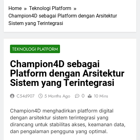
Home
Teknologi Platform
Champion4D sebagai Platform dengan Arsitektur
Sistem yang Terintegrasi
TEKNOLOGI PLATFORM
Champion4D sebagai
Platform dengan Arsitektur
Sistem yang Terintegrasi
0
C54d907
5 Months Ago
10 Mins
Champion4D menghadirkan platform digital
dengan arsitektur sistem terintegrasi yang
dirancang untuk stabilitas akses, keamanan data,
dan pengalaman pengguna yang optimal.