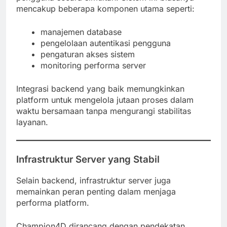
mencakup beberapa komponen utama seperti:
manajemen database
pengelolaan autentikasi pengguna
pengaturan akses sistem
monitoring performa server
Integrasi backend yang baik memungkinkan
platform untuk mengelola jutaan proses dalam
waktu bersamaan tanpa mengurangi stabilitas
layanan.
Infrastruktur Server yang Stabil
Selain backend, infrastruktur server juga
memainkan peran penting dalam menjaga
performa platform.
Champion4D dirancang dengan pendekatan