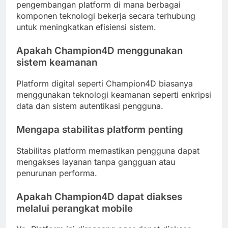
pengembangan platform di mana berbagai
komponen teknologi bekerja secara terhubung
untuk meningkatkan efisiensi sistem.
Apakah Champion4D menggunakan
sistem keamanan
Platform digital seperti Champion4D biasanya
menggunakan teknologi keamanan seperti enkripsi
data dan sistem autentikasi pengguna.
Mengapa stabilitas platform penting
Stabilitas platform memastikan pengguna dapat
mengakses layanan tanpa gangguan atau
penurunan performa.
Apakah Champion4D dapat diakses
melalui perangkat mobile