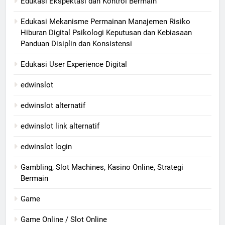
Edukasi Ekspektasi dan Kontrol Bermain
Edukasi Mekanisme Permainan Manajemen Risiko
Hiburan Digital Psikologi Keputusan dan Kebiasaan
Panduan Disiplin dan Konsistensi
Edukasi User Experience Digital
edwinslot
edwinslot alternatif
edwinslot link alternatif
edwinslot login
Gambling, Slot Machines, Kasino Online, Strategi
Bermain
Game
Game Online / Slot Online