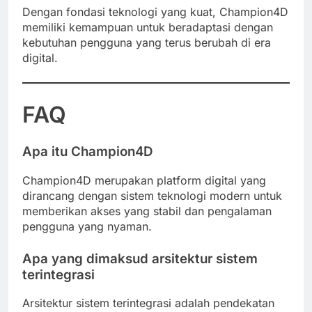
Dengan fondasi teknologi yang kuat, Champion4D
memiliki kemampuan untuk beradaptasi dengan
kebutuhan pengguna yang terus berubah di era
digital.
FAQ
Apa itu Champion4D
Champion4D merupakan platform digital yang
dirancang dengan sistem teknologi modern untuk
memberikan akses yang stabil dan pengalaman
pengguna yang nyaman.
Apa yang dimaksud arsitektur sistem
terintegrasi
Arsitektur sistem terintegrasi adalah pendekatan