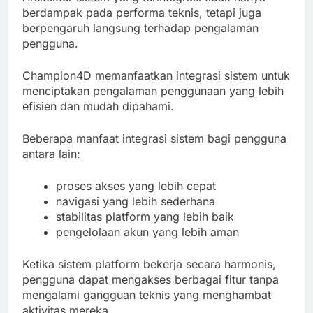
berdampak pada performa teknis, tetapi juga
berpengaruh langsung terhadap pengalaman
pengguna.
Champion4D memanfaatkan integrasi sistem untuk
menciptakan pengalaman penggunaan yang lebih
efisien dan mudah dipahami.
Beberapa manfaat integrasi sistem bagi pengguna
antara lain:
proses akses yang lebih cepat
navigasi yang lebih sederhana
stabilitas platform yang lebih baik
pengelolaan akun yang lebih aman
Ketika sistem platform bekerja secara harmonis,
pengguna dapat mengakses berbagai fitur tanpa
mengalami gangguan teknis yang menghambat
aktivitas mereka.