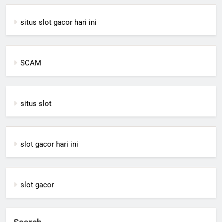
situs slot gacor hari ini
SCAM
situs slot
slot gacor hari ini
slot gacor