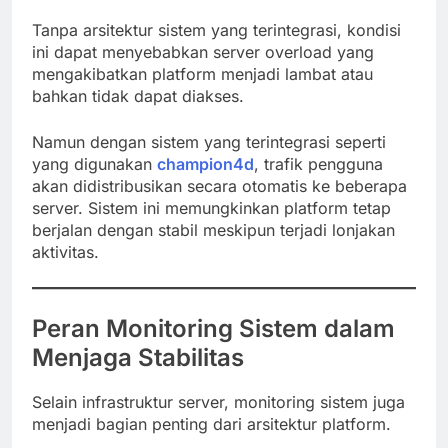
Tanpa arsitektur sistem yang terintegrasi, kondisi
ini dapat menyebabkan server overload yang
mengakibatkan platform menjadi lambat atau
bahkan tidak dapat diakses.
Namun dengan sistem yang terintegrasi seperti
yang digunakan
champion4d
, trafik pengguna
akan didistribusikan secara otomatis ke beberapa
server. Sistem ini memungkinkan platform tetap
berjalan dengan stabil meskipun terjadi lonjakan
aktivitas.
Peran Monitoring Sistem dalam
Menjaga Stabilitas
Selain infrastruktur server, monitoring sistem juga
menjadi bagian penting dari arsitektur platform.