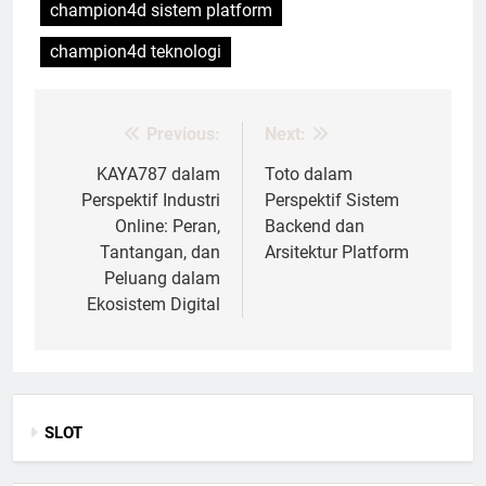
champion4d sistem platform
champion4d teknologi
Previous:
Next:
Post
navigation
KAYA787 dalam
Toto dalam
Perspektif Industri
Perspektif Sistem
Online: Peran,
Backend dan
Tantangan, dan
Arsitektur Platform
Peluang dalam
Ekosistem Digital
SLOT