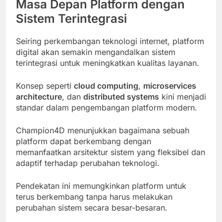
Masa Depan Platform dengan
Sistem Terintegrasi
Seiring perkembangan teknologi internet, platform
digital akan semakin mengandalkan sistem
terintegrasi untuk meningkatkan kualitas layanan.
Konsep seperti
cloud computing
,
microservices
architecture
, dan
distributed systems
kini menjadi
standar dalam pengembangan platform modern.
Champion4D menunjukkan bagaimana sebuah
platform dapat berkembang dengan
memanfaatkan arsitektur sistem yang fleksibel dan
adaptif terhadap perubahan teknologi.
Pendekatan ini memungkinkan platform untuk
terus berkembang tanpa harus melakukan
perubahan sistem secara besar-besaran.