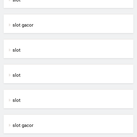
slot
slot gacor
slot
slot
slot
slot gacor