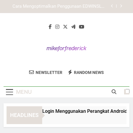
Skip
Cara Login KAYA787 Menggunakan Smartphone
to
secara Praktis
content
Cara Mengatasi KAYA787 Login yang Kembali ke
Halaman Awal
Cara EDWINSLOT Login Menggunakan Perangkat
Android dan iPhone
Cara Mengoptimalkan Penggunaan EDWINSLOT
dalam Aktivitas Harian agar Lebih Terarah
Cara Login KAYA787 Menggunakan Smartphone
secara Praktis
Mike For
Ikuti Visi Dan Misi Kampanye Mike For
Cara Mengatasi KAYA787 Login yang Kembali ke
NEWSLETTER
RANDOM NEWS
Frederick
Halaman Awal
Frederick Untuk Kota Frederick Yang Lebih
Baik.
MENU
ara EDWINSLOT Login Menggunakan Perangkat Android dan i
HEADLINES
Weeks Ago