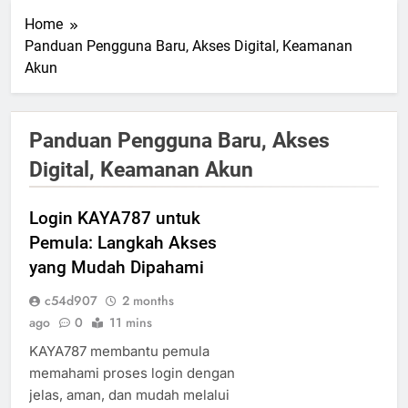
Home
Panduan Pengguna Baru, Akses Digital, Keamanan
Akun
Panduan Pengguna Baru, Akses
Digital, Keamanan Akun
Login KAYA787 untuk
Pemula: Langkah Akses
yang Mudah Dipahami
c54d907
2 months
ago
0
11 mins
KAYA787 membantu pemula
memahami proses login dengan
jelas, aman, dan mudah melalui