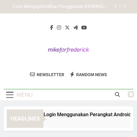
Skip
Cara Login KAYA787 Menggunakan Smartphone
to
secara Praktis
content
Cara Mengatasi KAYA787 Login yang Kembali ke
Halaman Awal
Cara EDWINSLOT Login Menggunakan Perangkat
Android dan iPhone
Cara Mengoptimalkan Penggunaan EDWINSLOT
dalam Aktivitas Harian agar Lebih Terarah
Cara Login KAYA787 Menggunakan Smartphone
secara Praktis
Mike For
Ikuti Visi Dan Misi Kampanye Mike For
Cara Mengatasi KAYA787 Login yang Kembali ke
NEWSLETTER
RANDOM NEWS
Frederick
Halaman Awal
Frederick Untuk Kota Frederick Yang Lebih
Baik.
MENU
ara EDWINSLOT Login Menggunakan Perangkat Android dan i
HEADLINES
Weeks Ago