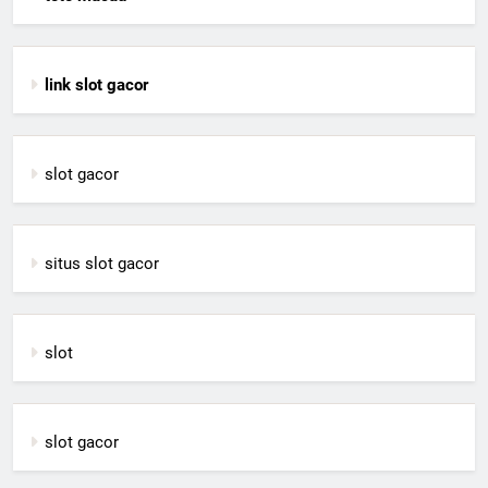
link slot gacor
slot gacor
situs slot gacor
slot
slot gacor