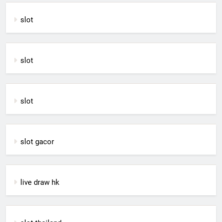
slot
slot
slot
slot gacor
live draw hk