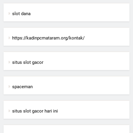
slot dana
https://kadinpcmataram.org/kontak/
situs slot gacor
spaceman
situs slot gacor hari ini