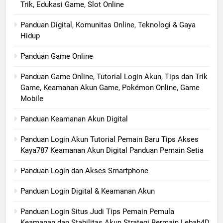
Trik, Edukasi Game, Slot Online
Panduan Digital, Komunitas Online, Teknologi & Gaya
Hidup
Panduan Game Online
Panduan Game Online, Tutorial Login Akun, Tips dan Trik
Game, Keamanan Akun Game, Pokémon Online, Game
Mobile
Panduan Keamanan Akun Digital
Panduan Login Akun Tutorial Pemain Baru Tips Akses
Kaya787 Keamanan Akun Digital Panduan Pemain Setia
Panduan Login dan Akses Smartphone
Panduan Login Digital & Keamanan Akun
Panduan Login Situs Judi Tips Pemain Pemula
Keamanan dan Stabilitas Akun Strategi Bermain Lebah4D