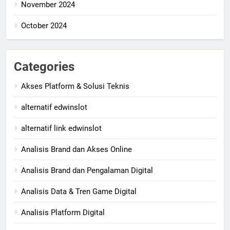
November 2024
October 2024
Categories
Akses Platform & Solusi Teknis
alternatif edwinslot
alternatif link edwinslot
Analisis Brand dan Akses Online
Analisis Brand dan Pengalaman Digital
Analisis Data & Tren Game Digital
Analisis Platform Digital