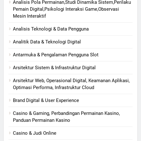
Analisis Pola Permainan,Studi Dinamika Sistem,Perilaku
Pemain Digital,Psikologi Interaksi Game,Observasi
Mesin Interaktif
Analisis Teknologi & Data Pengguna
Analitik Data & Teknologi Digital
Antarmuka & Pengalaman Pengguna Slot
Arsitektur Sistem & Infrastruktur Digital
Arsitektur Web, Operasional Digital, Keamanan Aplikasi,
Optimasi Performa, Infrastruktur Cloud
Brand Digital & User Experience
Casino & Gaming, Perbandingan Permainan Kasino,
Panduan Permainan Kasino
Casino & Judi Online