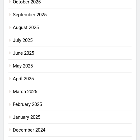
October 2025
September 2025
August 2025
July 2025
June 2025
May 2025
April 2025
March 2025
February 2025
January 2025
December 2024