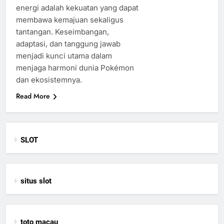
energi adalah kekuatan yang dapat
membawa kemajuan sekaligus
tantangan. Keseimbangan,
adaptasi, dan tanggung jawab
menjadi kunci utama dalam
menjaga harmoni dunia Pokémon
dan ekosistemnya.
Read More
SLOT
situs slot
toto macau