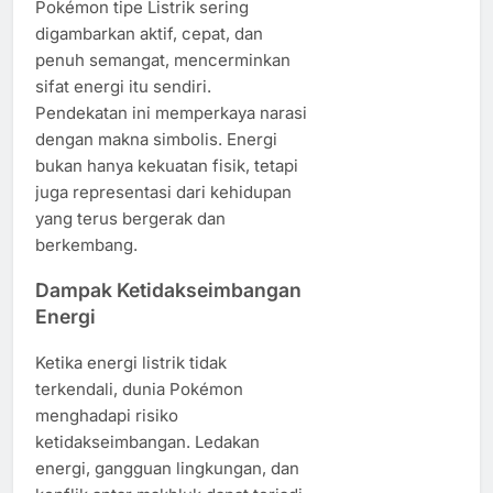
Pokémon tipe Listrik sering
digambarkan aktif, cepat, dan
penuh semangat, mencerminkan
sifat energi itu sendiri.
Pendekatan ini memperkaya narasi
dengan makna simbolis. Energi
bukan hanya kekuatan fisik, tetapi
juga representasi dari kehidupan
yang terus bergerak dan
berkembang.
Dampak Ketidakseimbangan
Energi
Ketika energi listrik tidak
terkendali, dunia Pokémon
menghadapi risiko
ketidakseimbangan. Ledakan
energi, gangguan lingkungan, dan