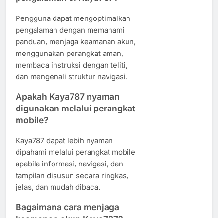
Pengguna dapat mengoptimalkan
pengalaman dengan memahami
panduan, menjaga keamanan akun,
menggunakan perangkat aman,
membaca instruksi dengan teliti,
dan mengenali struktur navigasi.
Apakah Kaya787 nyaman
digunakan melalui perangkat
mobile?
Kaya787 dapat lebih nyaman
dipahami melalui perangkat mobile
apabila informasi, navigasi, dan
tampilan disusun secara ringkas,
jelas, dan mudah dibaca.
Bagaimana cara menjaga