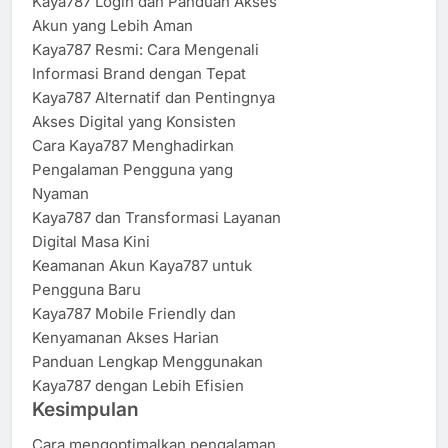
Kaya787 Login dan Panduan Akses
Akun yang Lebih Aman
Kaya787 Resmi: Cara Mengenali
Informasi Brand dengan Tepat
Kaya787 Alternatif dan Pentingnya
Akses Digital yang Konsisten
Cara Kaya787 Menghadirkan
Pengalaman Pengguna yang
Nyaman
Kaya787 dan Transformasi Layanan
Digital Masa Kini
Keamanan Akun Kaya787 untuk
Pengguna Baru
Kaya787 Mobile Friendly dan
Kenyamanan Akses Harian
Panduan Lengkap Menggunakan
Kaya787 dengan Lebih Efisien
Kesimpulan
Cara mengoptimalkan pengalaman