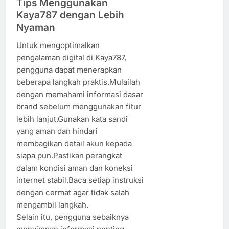
Tips Menggunakan
Kaya787 dengan Lebih
Nyaman
Untuk mengoptimalkan
pengalaman digital di Kaya787,
pengguna dapat menerapkan
beberapa langkah praktis.Mulailah
dengan memahami informasi dasar
brand sebelum menggunakan fitur
lebih lanjut.Gunakan kata sandi
yang aman dan hindari
membagikan detail akun kepada
siapa pun.Pastikan perangkat
dalam kondisi aman dan koneksi
internet stabil.Baca setiap instruksi
dengan cermat agar tidak salah
mengambil langkah.
Selain itu, pengguna sebaiknya