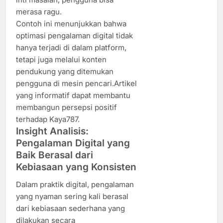
merasa ragu.
Contoh ini menunjukkan bahwa
optimasi pengalaman digital tidak
hanya terjadi di dalam platform,
tetapi juga melalui konten
pendukung yang ditemukan
pengguna di mesin pencari.Artikel
yang informatif dapat membantu
membangun persepsi positif
terhadap Kaya787.
Insight Analisis:
Pengalaman Digital yang
Baik Berasal dari
Kebiasaan yang Konsisten
Dalam praktik digital, pengalaman
yang nyaman sering kali berasal
dari kebiasaan sederhana yang
dilakukan secara