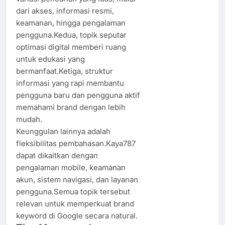
dari akses, informasi resmi,
keamanan, hingga pengalaman
pengguna.Kedua, topik seputar
optimasi digital memberi ruang
untuk edukasi yang
bermanfaat.Ketiga, struktur
informasi yang rapi membantu
pengguna baru dan pengguna aktif
memahami brand dengan lebih
mudah.
Keunggulan lainnya adalah
fleksibilitas pembahasan.Kaya787
dapat dikaitkan dengan
pengalaman mobile, keamanan
akun, sistem navigasi, dan layanan
pengguna.Semua topik tersebut
relevan untuk memperkuat brand
keyword di Google secara natural.