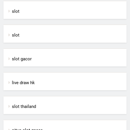
slot
slot
slot gacor
live draw hk
slot thailand