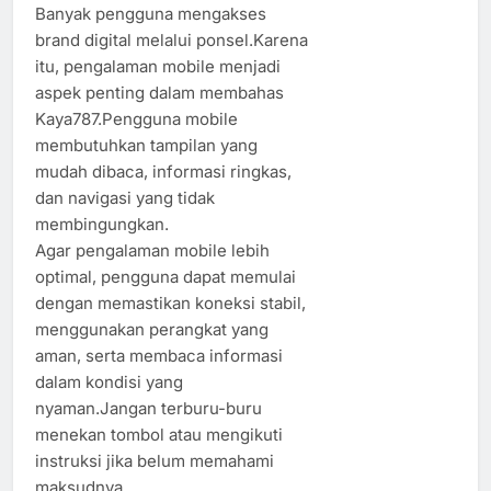
Banyak pengguna mengakses
brand digital melalui ponsel.Karena
itu, pengalaman mobile menjadi
aspek penting dalam membahas
Kaya787.Pengguna mobile
membutuhkan tampilan yang
mudah dibaca, informasi ringkas,
dan navigasi yang tidak
membingungkan.
Agar pengalaman mobile lebih
optimal, pengguna dapat memulai
dengan memastikan koneksi stabil,
menggunakan perangkat yang
aman, serta membaca informasi
dalam kondisi yang
nyaman.Jangan terburu-buru
menekan tombol atau mengikuti
instruksi jika belum memahami
maksudnya.