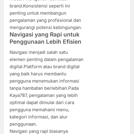
brand.Konsistensi seperti ini
penting untuk membangun
pengalaman yang profesional dan
mengurangi potensi kebingungan.
Navigasi yang Rapi untuk
Penggunaan Lebih Efisien
Navigasi menjadi salah satu
elemen penting dalam pengalaman
digital.Platform atau brand digital
yang baik harus membantu
pengguna menemukan informasi
tanpa hambatan berlebihan.Pada
Kaya787, pengalaman yang lebih
optimal dapat dimulai dari cara
pengguna memahami menu,
kategori informasi, dan alur
penggunaan.
Navigasi yang rapi biasanya