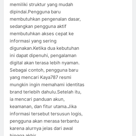
memiliki struktur yang mudah
dipindai.Pengguna baru
membutuhkan pengenalan dasar,
sedangkan pengguna aktif
membutuhkan akses cepat ke
informasi yang sering
digunakan.Ketika dua kebutuhan
ini dapat dipenuhi, pengalaman
digital akan terasa lebih nyaman.
Sebagai contoh, pengguna baru
yang mencari Kaya787 resmi
mungkin ingin memahami identitas
brand terlebih dahulu.Setelah itu,
ia mencari panduan akun,
keamanan, dan fitur utama.Jika
informasi tersebut tersusun logis,
pengguna akan merasa terbantu
karena alurnya jelas dari awal
hingga akhir.