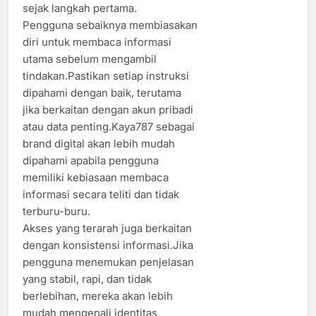
sejak langkah pertama.
Pengguna sebaiknya membiasakan
diri untuk membaca informasi
utama sebelum mengambil
tindakan.Pastikan setiap instruksi
dipahami dengan baik, terutama
jika berkaitan dengan akun pribadi
atau data penting.Kaya787 sebagai
brand digital akan lebih mudah
dipahami apabila pengguna
memiliki kebiasaan membaca
informasi secara teliti dan tidak
terburu-buru.
Akses yang terarah juga berkaitan
dengan konsistensi informasi.Jika
pengguna menemukan penjelasan
yang stabil, rapi, dan tidak
berlebihan, mereka akan lebih
mudah mengenali identitas