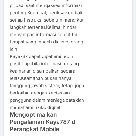
pribadi saat mengakses informasi
penting.Keempat, periksa kembali
setiap instruksi sebelum mengikuti
langkah tertentu.Kelima, hindari
menyimpan informasi sensitif di
tempat yang mudah diakses orang
lain.
Kaya787 dapat dipahami lebih
positif apabila informasi tentang
keamanan disampaikan secara
jelas.Keamanan bukan hanya
tanggung jawab sistem, tetapi juga
berkaitan dengan kebiasaan
pengguna dalam menjaga data dan
memahami risiko digital.
Mengoptimalkan
Pengalaman Kaya787 di
Perangkat Mobile