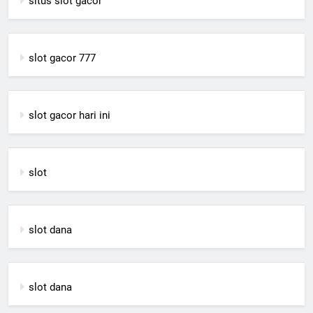
situs slot gacor
slot gacor 777
slot gacor hari ini
slot
slot dana
slot dana