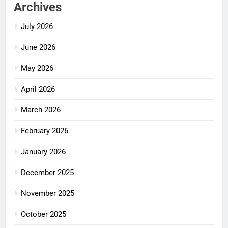
Archives
July 2026
June 2026
May 2026
April 2026
March 2026
February 2026
January 2026
December 2025
November 2025
October 2025