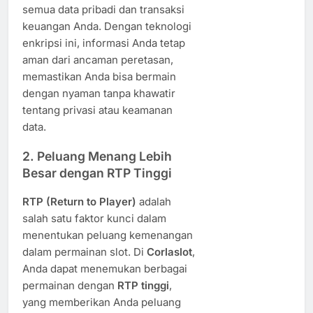
semua data pribadi dan transaksi
keuangan Anda. Dengan teknologi
enkripsi ini, informasi Anda tetap
aman dari ancaman peretasan,
memastikan Anda bisa bermain
dengan nyaman tanpa khawatir
tentang privasi atau keamanan
data.
2.
Peluang Menang Lebih
Besar dengan RTP Tinggi
RTP (Return to Player)
adalah
salah satu faktor kunci dalam
menentukan peluang kemenangan
dalam permainan slot. Di
Corlaslot
,
Anda dapat menemukan berbagai
permainan dengan
RTP tinggi
,
yang memberikan Anda peluang