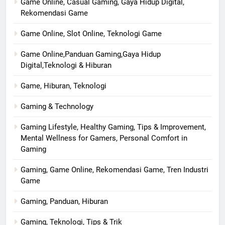
Game Online, Casual Gaming, Gaya Hidup Digital,
Rekomendasi Game
Game Online, Slot Online, Teknologi Game
Game Online,Panduan Gaming,Gaya Hidup
Digital,Teknologi & Hiburan
Game, Hiburan, Teknologi
Gaming & Technology
Gaming Lifestyle, Healthy Gaming, Tips & Improvement,
Mental Wellness for Gamers, Personal Comfort in
Gaming
Gaming, Game Online, Rekomendasi Game, Tren Industri
Game
Gaming, Panduan, Hiburan
Gaming, Teknologi, Tips & Trik