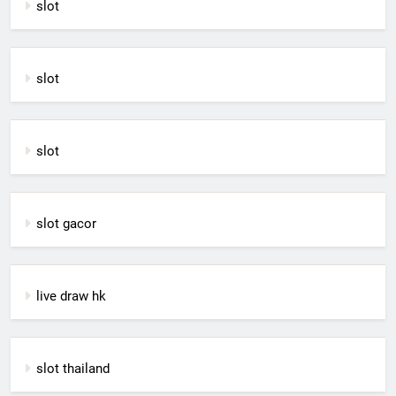
slot
slot
slot
slot gacor
live draw hk
slot thailand