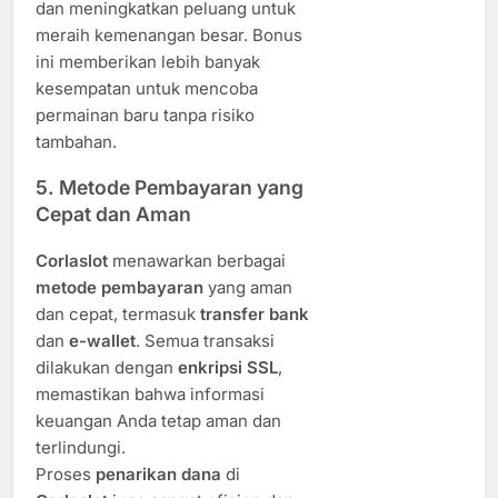
dan meningkatkan peluang untuk
meraih kemenangan besar. Bonus
ini memberikan lebih banyak
kesempatan untuk mencoba
permainan baru tanpa risiko
tambahan.
5.
Metode Pembayaran yang
Cepat dan Aman
Corlaslot
menawarkan berbagai
metode pembayaran
yang aman
dan cepat, termasuk
transfer bank
dan
e-wallet
. Semua transaksi
dilakukan dengan
enkripsi SSL
,
memastikan bahwa informasi
keuangan Anda tetap aman dan
terlindungi.
Proses
penarikan dana
di