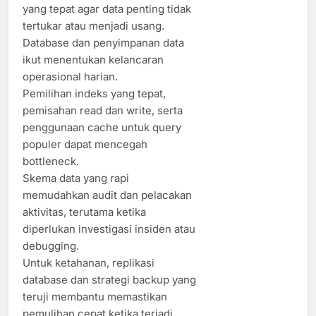
yang tepat agar data penting tidak
tertukar atau menjadi usang.
Database dan penyimpanan data
ikut menentukan kelancaran
operasional harian.
Pemilihan indeks yang tepat,
pemisahan read dan write, serta
penggunaan cache untuk query
populer dapat mencegah
bottleneck.
Skema data yang rapi
memudahkan audit dan pelacakan
aktivitas, terutama ketika
diperlukan investigasi insiden atau
debugging.
Untuk ketahanan, replikasi
database dan strategi backup yang
teruji membantu memastikan
pemulihan cepat ketika terjadi