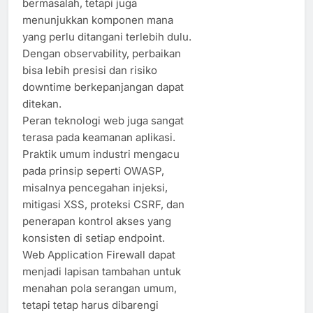
bermasalah, tetapi juga
menunjukkan komponen mana
yang perlu ditangani terlebih dulu.
Dengan observability, perbaikan
bisa lebih presisi dan risiko
downtime berkepanjangan dapat
ditekan.
Peran teknologi web juga sangat
terasa pada keamanan aplikasi.
Praktik umum industri mengacu
pada prinsip seperti OWASP,
misalnya pencegahan injeksi,
mitigasi XSS, proteksi CSRF, dan
penerapan kontrol akses yang
konsisten di setiap endpoint.
Web Application Firewall dapat
menjadi lapisan tambahan untuk
menahan pola serangan umum,
tetapi tetap harus dibarengi