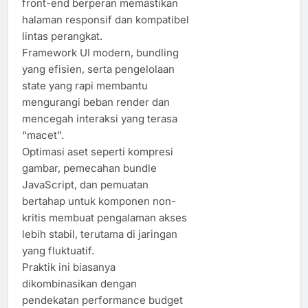
front-end berperan memastikan
halaman responsif dan kompatibel
lintas perangkat.
Framework UI modern, bundling
yang efisien, serta pengelolaan
state yang rapi membantu
mengurangi beban render dan
mencegah interaksi yang terasa
“macet”.
Optimasi aset seperti kompresi
gambar, pemecahan bundle
JavaScript, dan pemuatan
bertahap untuk komponen non-
kritis membuat pengalaman akses
lebih stabil, terutama di jaringan
yang fluktuatif.
Praktik ini biasanya
dikombinasikan dengan
pendekatan performance budget