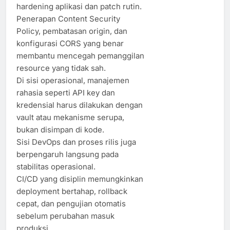
hardening aplikasi dan patch rutin.
Penerapan Content Security
Policy, pembatasan origin, dan
konfigurasi CORS yang benar
membantu mencegah pemanggilan
resource yang tidak sah.
Di sisi operasional, manajemen
rahasia seperti API key dan
kredensial harus dilakukan dengan
vault atau mekanisme serupa,
bukan disimpan di kode.
Sisi DevOps dan proses rilis juga
berpengaruh langsung pada
stabilitas operasional.
CI/CD yang disiplin memungkinkan
deployment bertahap, rollback
cepat, dan pengujian otomatis
sebelum perubahan masuk
produksi.