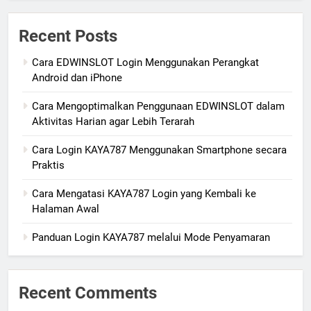
Recent Posts
Cara EDWINSLOT Login Menggunakan Perangkat
Android dan iPhone
Cara Mengoptimalkan Penggunaan EDWINSLOT dalam
Aktivitas Harian agar Lebih Terarah
Cara Login KAYA787 Menggunakan Smartphone secara
Praktis
Cara Mengatasi KAYA787 Login yang Kembali ke
Halaman Awal
Panduan Login KAYA787 melalui Mode Penyamaran
Recent Comments