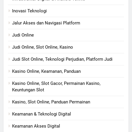
Inovasi Teknologi
Jalur Akses dan Navigasi Platform
Judi Online
Judi Online, Slot Online, Kasino
Judi Slot Online, Teknologi Perjudian, Platform Judi
Kasino Online, Keamanan, Panduan
Kasino Online, Slot Gacor, Permainan Kasino,
Keuntungan Slot
Kasino, Slot Online, Panduan Permainan
Keamanan & Teknologi Digital
Keamanan Akses Digital