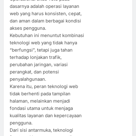
dasarnya adalah operasi layanan
web yang harus konsisten, cepat,
dan aman dalam berbagai kondisi
akses pengguna.
Kebutuhan ini menuntut kombinasi
teknologi web yang tidak hanya
“berfungsi”, tetapi juga tahan
terhadap lonjakan trafik,
perubahan jaringan, variasi
perangkat, dan potensi
penyalahgunaan.
Karena itu, peran teknologi web
tidak berhenti pada tampilan
halaman, melainkan menjadi
fondasi utama untuk menjaga
kualitas layanan dan kepercayaan
pengguna.
Dari sisi antarmuka, teknologi