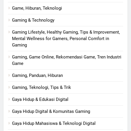
Game, Hiburan, Teknologi
Gaming & Technology
Gaming Lifestyle, Healthy Gaming, Tips & Improvement,
Mental Wellness for Gamers, Personal Comfort in
Gaming
Gaming, Game Online, Rekomendasi Game, Tren Industri
Game
Gaming, Panduan, Hiburan
Gaming, Teknologi, Tips & Trik
Gaya Hidup & Edukasi Digital
Gaya Hidup Digital & Komunitas Gaming
Gaya Hidup Mahasiswa & Teknologi Digital