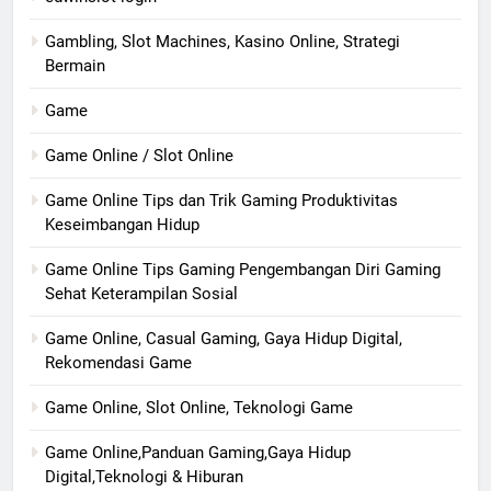
Gambling, Slot Machines, Kasino Online, Strategi
Bermain
Game
Game Online / Slot Online
Game Online Tips dan Trik Gaming Produktivitas
Keseimbangan Hidup
Game Online Tips Gaming Pengembangan Diri Gaming
Sehat Keterampilan Sosial
Game Online, Casual Gaming, Gaya Hidup Digital,
Rekomendasi Game
Game Online, Slot Online, Teknologi Game
Game Online,Panduan Gaming,Gaya Hidup
Digital,Teknologi & Hiburan