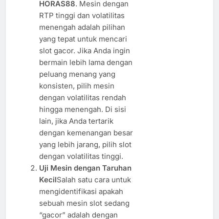
HORAS88
. Mesin dengan
RTP tinggi dan volatilitas
menengah adalah pilihan
yang tepat untuk mencari
slot gacor. Jika Anda ingin
bermain lebih lama dengan
peluang menang yang
konsisten, pilih mesin
dengan volatilitas rendah
hingga menengah. Di sisi
lain, jika Anda tertarik
dengan kemenangan besar
yang lebih jarang, pilih slot
dengan volatilitas tinggi.
Uji Mesin dengan Taruhan
Kecil
Salah satu cara untuk
mengidentifikasi apakah
sebuah mesin slot sedang
“gacor” adalah dengan