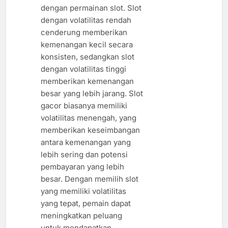
dengan permainan slot. Slot
dengan volatilitas rendah
cenderung memberikan
kemenangan kecil secara
konsisten, sedangkan slot
dengan volatilitas tinggi
memberikan kemenangan
besar yang lebih jarang. Slot
gacor biasanya memiliki
volatilitas menengah, yang
memberikan keseimbangan
antara kemenangan yang
lebih sering dan potensi
pembayaran yang lebih
besar. Dengan memilih slot
yang memiliki volatilitas
yang tepat, pemain dapat
meningkatkan peluang
untuk mendapatkan