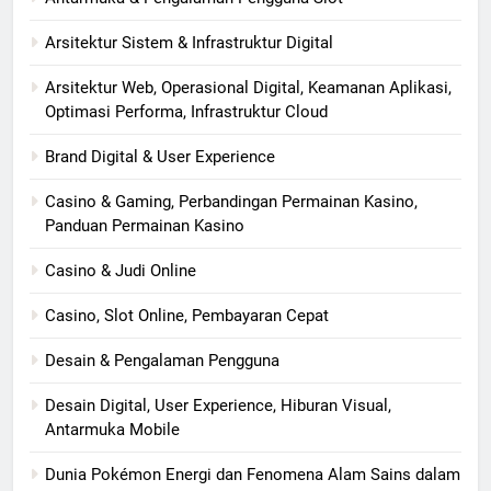
Arsitektur Sistem & Infrastruktur Digital
Arsitektur Web, Operasional Digital, Keamanan Aplikasi,
Optimasi Performa, Infrastruktur Cloud
Brand Digital & User Experience
Casino & Gaming, Perbandingan Permainan Kasino,
Panduan Permainan Kasino
Casino & Judi Online
Casino, Slot Online, Pembayaran Cepat
Desain & Pengalaman Pengguna
Desain Digital, User Experience, Hiburan Visual,
Antarmuka Mobile
Dunia Pokémon Energi dan Fenomena Alam Sains dalam