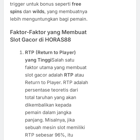
trigger untuk bonus seperti
free
spins
dan
wilds
, yang membuatnya
lebih menguntungkan bagi pemain.
Faktor-Faktor yang Membuat
Slot Gacor di HORAS88
RTP (Return to Player)
yang Tinggi
Salah satu
faktor utama yang membuat
slot gacor adalah
RTP
atau
Return to Player. RTP adalah
persentase teoretis dari
total taruhan yang akan
dikembalikan kepada
pemain dalam jangka
panjang. Misalnya, jika
sebuah mesin slot memiliki
RTP sebesar 96%, itu