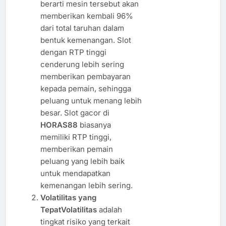
berarti mesin tersebut akan
memberikan kembali 96%
dari total taruhan dalam
bentuk kemenangan. Slot
dengan RTP tinggi
cenderung lebih sering
memberikan pembayaran
kepada pemain, sehingga
peluang untuk menang lebih
besar. Slot gacor di
HORAS88
biasanya
memiliki RTP tinggi,
memberikan pemain
peluang yang lebih baik
untuk mendapatkan
kemenangan lebih sering.
Volatilitas yang
Tepat
Volatilitas
adalah
tingkat risiko yang terkait