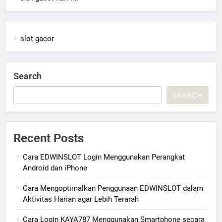
slot gacor
Search
SEARCH
Recent Posts
Cara EDWINSLOT Login Menggunakan Perangkat
Android dan iPhone
Cara Mengoptimalkan Penggunaan EDWINSLOT dalam
Aktivitas Harian agar Lebih Terarah
Cara Login KAYA787 Menggunakan Smartphone secara