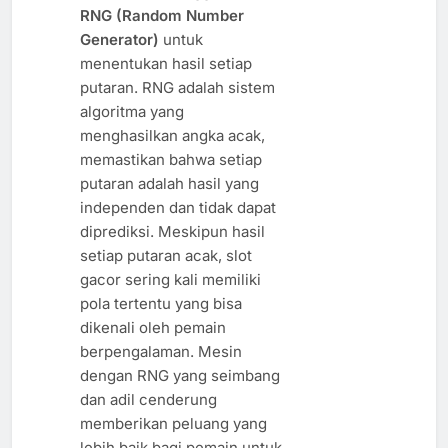
RNG (Random Number
Generator)
untuk
menentukan hasil setiap
putaran. RNG adalah sistem
algoritma yang
menghasilkan angka acak,
memastikan bahwa setiap
putaran adalah hasil yang
independen dan tidak dapat
diprediksi. Meskipun hasil
setiap putaran acak, slot
gacor sering kali memiliki
pola tertentu yang bisa
dikenali oleh pemain
berpengalaman. Mesin
dengan RNG yang seimbang
dan adil cenderung
memberikan peluang yang
lebih baik bagi pemain untuk