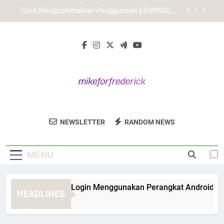
Skip
Cara Login KAYA787 Menggunakan Smartphone
to
secara Praktis
content
Cara Mengatasi KAYA787 Login yang Kembali ke
Halaman Awal
Cara EDWINSLOT Login Menggunakan Perangkat
Android dan iPhone
Cara Mengoptimalkan Penggunaan EDWINSLOT
dalam Aktivitas Harian agar Lebih Terarah
Cara Login KAYA787 Menggunakan Smartphone
secara Praktis
Mike For
Ikuti Visi Dan Misi Kampanye Mike For
Cara Mengatasi KAYA787 Login yang Kembali ke
NEWSLETTER
RANDOM NEWS
Frederick
Halaman Awal
Frederick Untuk Kota Frederick Yang Lebih
Baik.
MENU
ara EDWINSLOT Login Menggunakan Perangkat Android dan i
HEADLINES
Weeks Ago