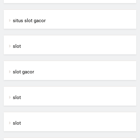
situs slot gacor
slot
slot gacor
slot
slot