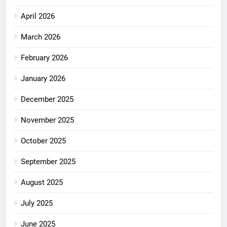
April 2026
March 2026
February 2026
January 2026
December 2025
November 2025
October 2025
September 2025
August 2025
July 2025
June 2025