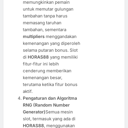
memungkinkan pemain
untuk memutar gulungan
tambahan tanpa harus
memasang taruhan
tambahan, sementara
multipliers
menggandakan
kemenangan yang diperoleh
selama putaran bonus. Slot
di
HORAS88
yang memiliki
fitur-fitur ini lebih
cenderung memberikan
kemenangan besar,
terutama ketika fitur bonus
aktif.
Pengaturan dan Algoritma
RNG (Random Number
Generator)
Semua mesin
slot, termasuk yang ada di
HORAS88
, menggunakan