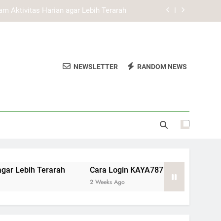
Aktivitas Harian agar Lebih Terarah
nggunakan Smartphone secara Praktis
 Login yang Kembali ke Halaman Awal
NEWSLETTER
RANDOM NEWS
nakan Perangkat Android dan iPhone
Aktivitas Harian agar Lebih Terarah
g Lebih Baik.
nggunakan Smartphone secara Praktis
 Login yang Kembali ke Halaman Awal
erarah
Cara Login KAYA787 Menggunakan Smartphone s
2 Weeks Ago