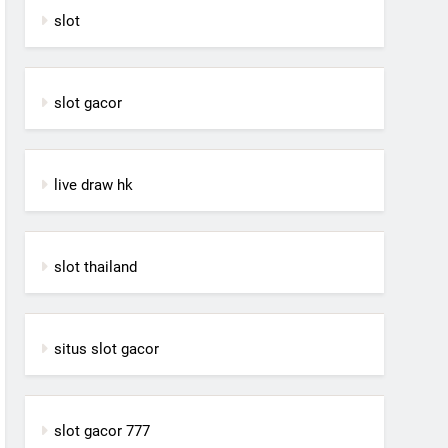
slot
slot gacor
live draw hk
slot thailand
situs slot gacor
slot gacor 777