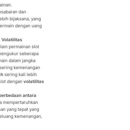
ainan.
kesabaran dan
bih bijaksana, yang
bermain dengan uang
olatilitas
alam permainan slot
mengukur seberapa
main dalam jangka
a sering kemenangan
ah
sering kali lebih
slot dengan
volatilitas
perbedaan antara
a mempertaruhkan
nan yang tepat yang
peluang kemenangan,