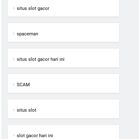
situs slot gacor
spaceman
situs slot gacor hari ini
SCAM
situs slot
slot gacor hari ini