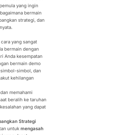
 pemula yang ingin
n bagaimana bermain
angkan strategi, dan
nyata.
 cara yang sangat
nda bermain dengan
eri Anda kesempatan
Dengan bermain demo
 simbol-simbol, dan
takut kehilangan
n dan memahami
aat beralih ke taruhan
kesalahan yang dapat
angkan Strategi
tan untuk
mengasah