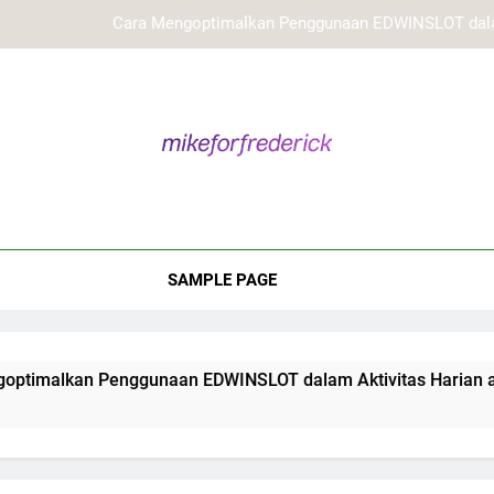
Cara Mengoptimalkan Penggunaan EDWINSLOT dalam 
Cara Login KAYA787 Me
Cara Mengatasi KAYA787
Cara EDWINSLOT Login Menggu
e For Frederick
Cara Mengoptimalkan Penggunaan EDWINSLOT dalam 
 Dan Misi Kampanye Mike For Frederick Untuk Kota Frederick Yan
Cara Login KAYA787 Me
SAMPLE PAGE
Cara Mengatasi KAYA787
Penggunaan EDWINSLOT dalam Aktivitas Harian agar Lebih T