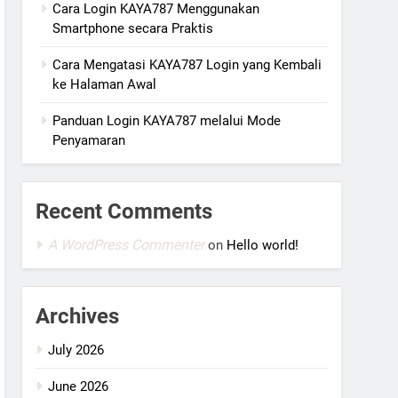
Cara Login KAYA787 Menggunakan
Smartphone secara Praktis
Cara Mengatasi KAYA787 Login yang Kembali
ke Halaman Awal
Panduan Login KAYA787 melalui Mode
Penyamaran
Recent Comments
A WordPress Commenter
on
Hello world!
Archives
July 2026
June 2026