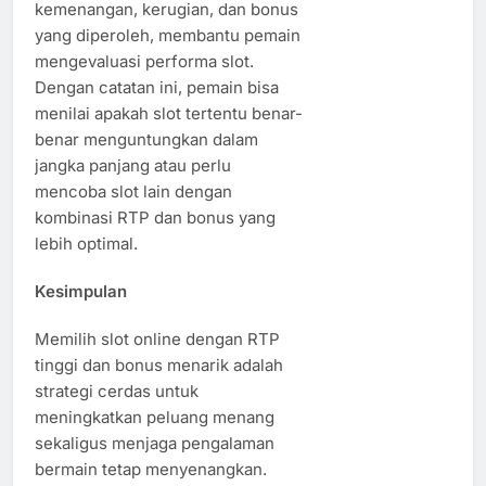
kemenangan, kerugian, dan bonus
yang diperoleh, membantu pemain
mengevaluasi performa slot.
Dengan catatan ini, pemain bisa
menilai apakah slot tertentu benar-
benar menguntungkan dalam
jangka panjang atau perlu
mencoba slot lain dengan
kombinasi RTP dan bonus yang
lebih optimal.
Kesimpulan
Memilih slot online dengan RTP
tinggi dan bonus menarik adalah
strategi cerdas untuk
meningkatkan peluang menang
sekaligus menjaga pengalaman
bermain tetap menyenangkan.