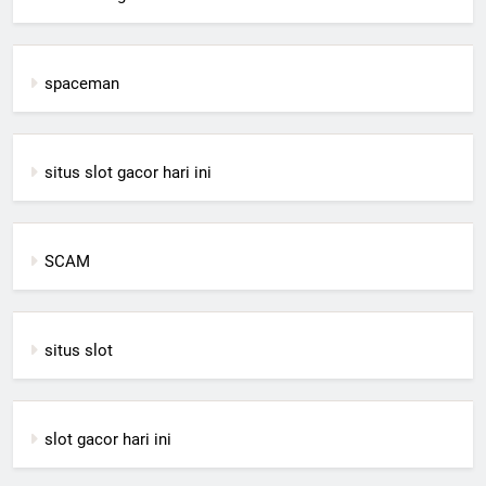
spaceman
situs slot gacor hari ini
SCAM
situs slot
slot gacor hari ini