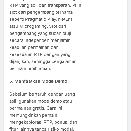
RTP yang adil dan transparan. Pilih
slot dari pengembang ternama
seperti Pragmatic Play, NetEnt,
atau Microgaming. Slot dari
pengembang yang sudah diuji
secara independen menjamin
keadilan permainan dan
kesesuaian RTP dengan yang
dijanjikan, sehingga pengalaman
bermain lebih aman.
5. Manfaatkan Mode Demo
Sebelum bertaruh dengan uang
asli, gunakan mode demo atau
permainan gratis. Cara ini
memungkinkan pemain
mengeksplorasi RTP, bonus, dan
fitur lainnya tanpa risiko modal.