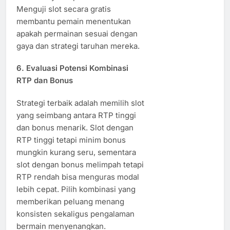
Menguji slot secara gratis
membantu pemain menentukan
apakah permainan sesuai dengan
gaya dan strategi taruhan mereka.
6. Evaluasi Potensi Kombinasi
RTP dan Bonus
Strategi terbaik adalah memilih slot
yang seimbang antara RTP tinggi
dan bonus menarik. Slot dengan
RTP tinggi tetapi minim bonus
mungkin kurang seru, sementara
slot dengan bonus melimpah tetapi
RTP rendah bisa menguras modal
lebih cepat. Pilih kombinasi yang
memberikan peluang menang
konsisten sekaligus pengalaman
bermain menyenangkan.