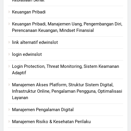
Kebiasaan Sehat
Keuangan Pribadi
Keuangan Pribadi, Manajemen Uang, Pengembangan Diri,
Perencanaan Keuangan, Mindset Finansial
link alternatif edwinslot
login edwinslot
Login Protection, Threat Monitoring, Sistem Keamanan
Adaptif
Manajemen Akses Platform, Struktur Sistem Digital,
Infrastruktur Online, Pengalaman Pengguna, Optimalisasi
Layanan
Manajemen Pengalaman Digital
Manajemen Risiko & Kesehatan Perilaku