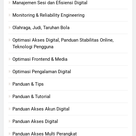
Manajemen Sesi dan Efisiensi Digital
Monitoring & Reliability Engineering
Olahraga, Judi, Taruhan Bola
Optimasi Akses Digital, Panduan Stabilitas Online,
Teknologi Pengguna
Optimasi Frontend & Media
Optimasi Pengalaman Digital
Panduan & Tips
Panduan & Tutorial
Panduan Akses Akun Digital
Panduan Akses Digital
Panduan Akses Multi Perangkat