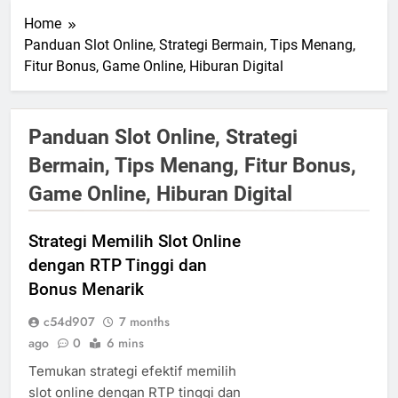
Home
Panduan Slot Online, Strategi Bermain, Tips Menang,
Fitur Bonus, Game Online, Hiburan Digital
Panduan Slot Online, Strategi
Bermain, Tips Menang, Fitur Bonus,
Game Online, Hiburan Digital
Strategi Memilih Slot Online
dengan RTP Tinggi dan
Bonus Menarik
c54d907
7 months
ago
0
6 mins
Temukan strategi efektif memilih
slot online dengan RTP tinggi dan