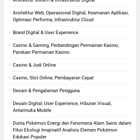
Arsitektur Sistem & Infrastruktur Digital
Arsitektur Web, Operasional Digital, Keamanan Aplikasi,
Optimasi Performa, Infrastruktur Cloud
Brand Digital & User Experience
Casino & Gaming, Perbandingan Permainan Kasino,
Panduan Permainan Kasino
Casino & Judi Online
Casino, Slot Online, Pembayaran Cepat
Desain & Pengalaman Pengguna
Desain Digital, User Experience, Hiburan Visual,
Antarmuka Mobile
Dunia Pokémon Energi dan Fenomena Alam Sains dalam
Fiksi Ekologi Imajinatif Analisis Elemen Pokémon
Edukasi Populer