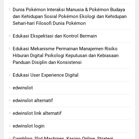
Dunia Pokémon Interaksi Manusia & Pokémon Budaya
dan Kehidupan Sosial Pokémon Ekologi dan Kehidupan
Sehari-hari Filosofi Dunia Pokémon
Edukasi Ekspektasi dan Kontrol Bermain
Edukasi Mekanisme Permainan Manajemen Risiko
Hiburan Digital Psikologi Keputusan dan Kebiasaan
Panduan Disiplin dan Konsistensi
Edukasi User Experience Digital
edwinslot
edwinslot alternatif
edwinslot link alternatif
edwinslot login
Gambling, Slot Machines, Kasino Online, Strategi