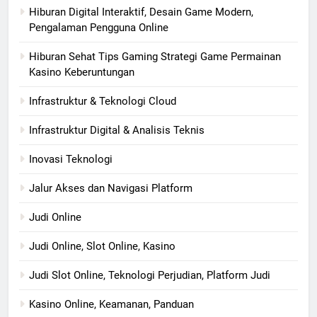
Hiburan Digital Interaktif, Desain Game Modern,
Pengalaman Pengguna Online
Hiburan Sehat Tips Gaming Strategi Game Permainan
Kasino Keberuntungan
Infrastruktur & Teknologi Cloud
Infrastruktur Digital & Analisis Teknis
Inovasi Teknologi
Jalur Akses dan Navigasi Platform
Judi Online
Judi Online, Slot Online, Kasino
Judi Slot Online, Teknologi Perjudian, Platform Judi
Kasino Online, Keamanan, Panduan