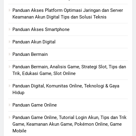
Panduan Akses Platform Optimasi Jaringan dan Server
Keamanan Akun Digital Tips dan Solusi Teknis
Panduan Akses Smartphone
Panduan Akun Digital
Panduan Bermain
Panduan Bermain, Analisis Game, Strategi Slot, Tips dan
Trik, Edukasi Game, Slot Online
Panduan Digital, Komunitas Online, Teknologi & Gaya
Hidup
Panduan Game Online
Panduan Game Online, Tutorial Login Akun, Tips dan Trik
Game, Keamanan Akun Game, Pokémon Online, Game
Mobile