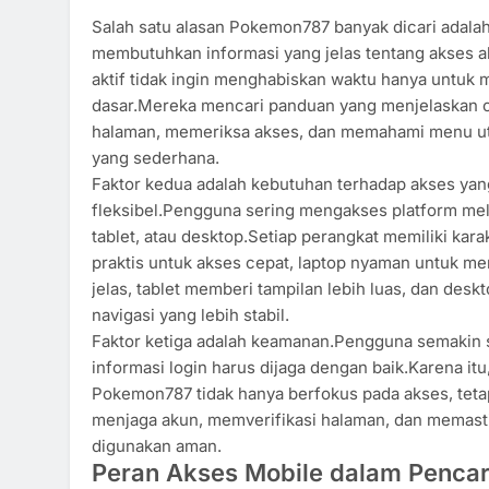
Salah satu alasan Pokemon787 banyak dicari adal
membutuhkan informasi yang jelas tentang akses a
aktif tidak ingin menghabiskan waktu hanya untuk
dasar.Mereka mencari panduan yang menjelaskan
halaman, memeriksa akses, dan memahami menu u
yang sederhana.
Faktor kedua adalah kebutuhan terhadap akses yan
fleksibel.Pengguna sering mengakses platform mela
tablet, atau desktop.Setiap perangkat memiliki kar
praktis untuk akses cepat, laptop nyaman untuk me
jelas, tablet memberi tampilan lebih luas, dan de
navigasi yang lebih stabil.
Faktor ketiga adalah keamanan.Pengguna semakin
informasi login harus dijaga dengan baik.Karena itu,
Pokemon787 tidak hanya berfokus pada akses, tetap
menjaga akun, memverifikasi halaman, dan memast
digunakan aman.
Peran Akses Mobile dalam Pencar