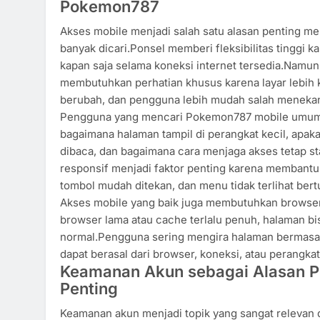
Pokemon787
Akses mobile menjadi salah satu alasan penting 
banyak dicari.Ponsel memberi fleksibilitas tinggi 
kapan saja selama koneksi internet tersedia.Namun
membutuhkan perhatian khusus karena layar lebih k
berubah, dan pengguna lebih mudah salah meneka
Pengguna yang mencari Pokemon787 mobile umu
bagaimana halaman tampil di perangkat kecil, apa
dibaca, dan bagaimana cara menjaga akses tetap st
responsif menjadi faktor penting karena membantu t
tombol mudah ditekan, dan menu tidak terlihat ber
Akses mobile yang baik juga membutuhkan browser
browser lama atau cache terlalu penuh, halaman bis
normal.Pengguna sering mengira halaman bermasal
dapat berasal dari browser, koneksi, atau perangkat 
Keamanan Akun sebagai Alasan P
Penting
Keamanan akun menjadi topik yang sangat relevan 