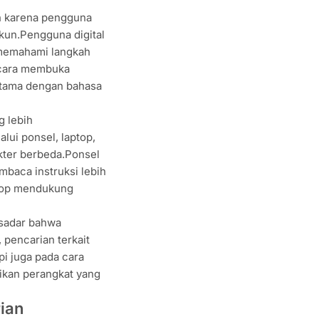
ah karena pengguna
kun.Pengguna digital
 memahami langkah
 cara membuka
tama dengan bahasa
g lebih
lui ponsel, laptop,
akter berbeda.Ponsel
mbaca instruksi lebih
sktop mendukung
 sadar bahwa
 pencarian terkait
i juga pada cara
ikan perangkat yang
ian