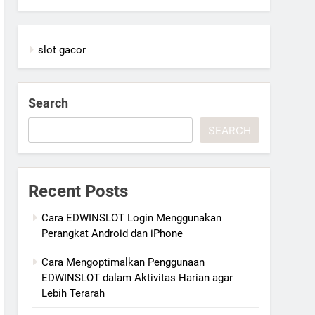
slot gacor
Search
SEARCH
Recent Posts
Cara EDWINSLOT Login Menggunakan
Perangkat Android dan iPhone
Cara Mengoptimalkan Penggunaan
EDWINSLOT dalam Aktivitas Harian agar
Lebih Terarah