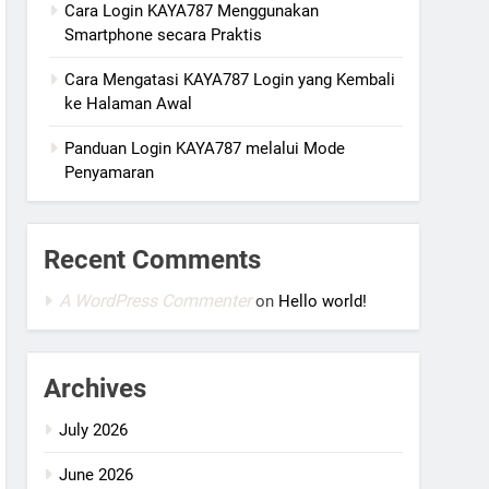
Cara Login KAYA787 Menggunakan
Smartphone secara Praktis
Cara Mengatasi KAYA787 Login yang Kembali
ke Halaman Awal
Panduan Login KAYA787 melalui Mode
Penyamaran
Recent Comments
A WordPress Commenter
on
Hello world!
Archives
July 2026
June 2026