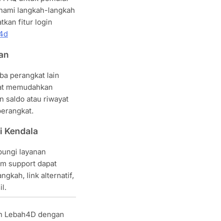
ami langkah-langkah
kan fitur login
4d
kan
ba perangkat lain
gkat memudahkan
 saldo atau riwayat
perangkat.
i Kendala
ubungi layanan
im support dapat
kah, link alternatif,
l.
gin Lebah4D dengan