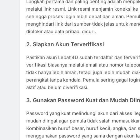
Langkah pertama dan paling penting adalah menga
melalui link resmi. Link resmi menjamin koneksi ke
sehingga proses login lebih cepat dan aman. Pemu
menghindari link dari sumber tidak jelas untuk men
diblokir atau data pribadi dicuri.
2. Siapkan Akun Terverifikasi
Pastikan akun Lebah4D sudah terdaftar dan terverif
verifikasi biasanya melalui email atau nomor telepon
tidak hanya lebih aman, tetapi juga lebih mudah di
perangkat tanpa kendala. Pemula sering gagal logi
aktif atau belum diverifikasi.
3. Gunakan Password Kuat dan Mudah Diin
Password yang kuat melindungi akun dari akses ile
mudah diingat agar pemula tidak salah memasukkan 
Kombinasikan huruf besar, huruf kecil, angka, dan s
menggunakan password yang sama dengan akun la