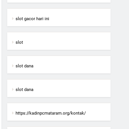
slot gacor hari ini
slot
slot dana
slot dana
https://kadinpcmataram.org/kontak/