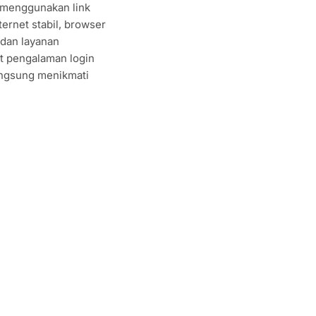
 menggunakan link
ternet stabil, browser
 dan layanan
t pengalaman login
angsung menikmati