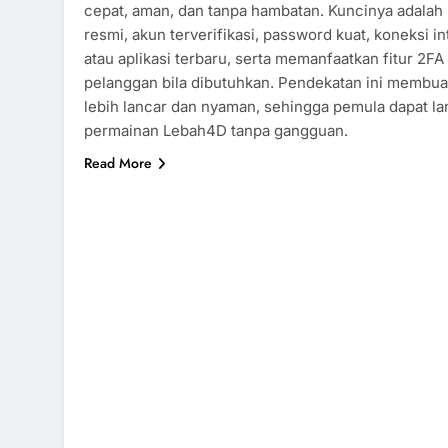
cepat, aman, dan tanpa hambatan. Kuncinya adalah
resmi, akun terverifikasi, password kuat, koneksi in
atau aplikasi terbaru, serta memanfaatkan fitur 2FA
pelanggan bila dibutuhkan. Pendekatan ini membua
lebih lancar dan nyaman, sehingga pemula dapat l
permainan Lebah4D tanpa gangguan.
Read More