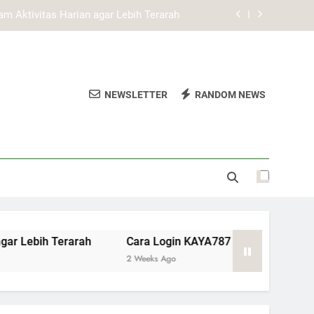
Aktivitas Harian agar Lebih Terarah
nggunakan Smartphone secara Praktis
 Login yang Kembali ke Halaman Awal
NEWSLETTER
RANDOM NEWS
nakan Perangkat Android dan iPhone
Aktivitas Harian agar Lebih Terarah
g Lebih Baik.
nggunakan Smartphone secara Praktis
 Login yang Kembali ke Halaman Awal
erarah
Cara Login KAYA787 Menggunakan Smartphone s
2 Weeks Ago