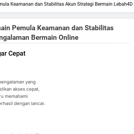
mula Keamanan dan Stabilitas Akun Strategi Bermain Lebah4
main Pemula Keamanan dan Stabilitas
engalaman Bermain Online
ar Cepat
 pengalaman yang
ikan akses cepat,
baru memahami
erhasil dengan lancar.