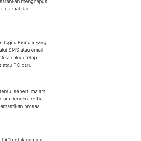
disarankan menghapus
ebih cepat dan
 login. Pemula yang
alui SMS atau email
stikan akun tetap
 atau PC baru.
tentu, seperti malam
i jam dengan traffic
 memastikan proses
 FAQ untuk pemula.