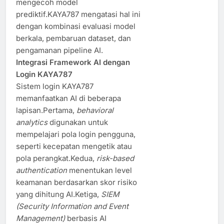
mengecoh model
prediktif.KAYA787 mengatasi hal ini
dengan kombinasi evaluasi model
berkala, pembaruan dataset, dan
pengamanan pipeline AI.
Integrasi Framework AI dengan
Login KAYA787
Sistem login KAYA787
memanfaatkan AI di beberapa
lapisan.Pertama,
behavioral
analytics
digunakan untuk
mempelajari pola login pengguna,
seperti kecepatan mengetik atau
pola perangkat.Kedua,
risk-based
authentication
menentukan level
keamanan berdasarkan skor risiko
yang dihitung AI.Ketiga,
SIEM
(Security Information and Event
Management)
berbasis AI