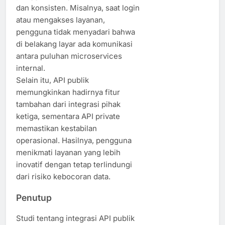
dan konsisten. Misalnya, saat login
atau mengakses layanan,
pengguna tidak menyadari bahwa
di belakang layar ada komunikasi
antara puluhan microservices
internal.
Selain itu, API publik
memungkinkan hadirnya fitur
tambahan dari integrasi pihak
ketiga, sementara API private
memastikan kestabilan
operasional. Hasilnya, pengguna
menikmati layanan yang lebih
inovatif dengan tetap terlindungi
dari risiko kebocoran data.
Penutup
Studi tentang integrasi API publik