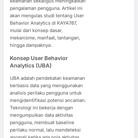
keamanan sekaligus meningkatkan
pengalaman pengguna. Artikel ini
akan mengulas studi tentang User
Behavior Analytics di KAYA787,
mulai dari konsep dasar,
mekanisme, manfaat, tantangan,
hingga dampaknya.
Konsep User Behavior
Analytics (UBA)
UBA adalah pendekatan keamanan
berbasis data yang menggunakan
analisis perilaku pengguna untuk
mengidentifikasi potensi ancaman.
Teknologi ini bekerja dengan
mengumpulkan data aktivitas
pengguna, membuat baseline
perilaku normal, lalu mendeteksi
anomali ketika ada pola aktivitas