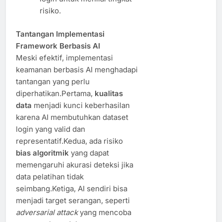
risiko.
Tantangan Implementasi
Framework Berbasis AI
Meski efektif, implementasi
keamanan berbasis AI menghadapi
tantangan yang perlu
diperhatikan.Pertama,
kualitas
data
menjadi kunci keberhasilan
karena AI membutuhkan dataset
login yang valid dan
representatif.Kedua, ada risiko
bias algoritmik
yang dapat
memengaruhi akurasi deteksi jika
data pelatihan tidak
seimbang.Ketiga, AI sendiri bisa
menjadi target serangan, seperti
adversarial attack
yang mencoba