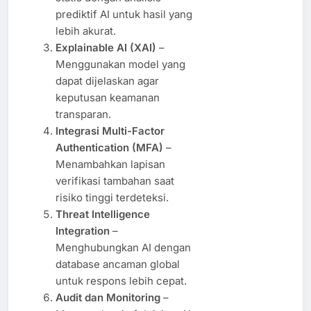
prediktif AI untuk hasil yang
lebih akurat.
Explainable AI (XAI)
–
Menggunakan model yang
dapat dijelaskan agar
keputusan keamanan
transparan.
Integrasi Multi-Factor
Authentication (MFA)
–
Menambahkan lapisan
verifikasi tambahan saat
risiko tinggi terdeteksi.
Threat Intelligence
Integration
–
Menghubungkan AI dengan
database ancaman global
untuk respons lebih cepat.
Audit dan Monitoring
–