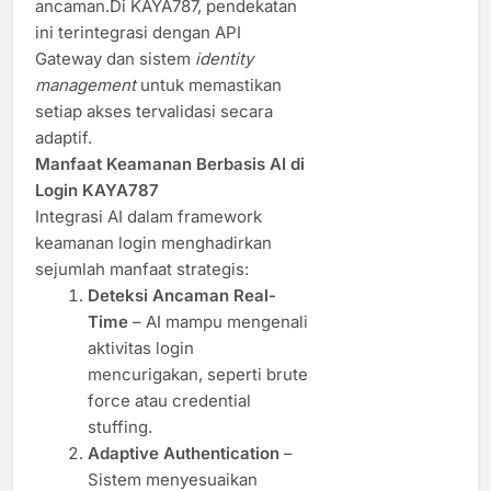
ancaman.Di KAYA787, pendekatan
ini terintegrasi dengan API
Gateway dan sistem
identity
management
untuk memastikan
setiap akses tervalidasi secara
adaptif.
Manfaat Keamanan Berbasis AI di
Login KAYA787
Integrasi AI dalam framework
keamanan login menghadirkan
sejumlah manfaat strategis:
Deteksi Ancaman Real-
Time
– AI mampu mengenali
aktivitas login
mencurigakan, seperti brute
force atau credential
stuffing.
Adaptive Authentication
–
Sistem menyesuaikan