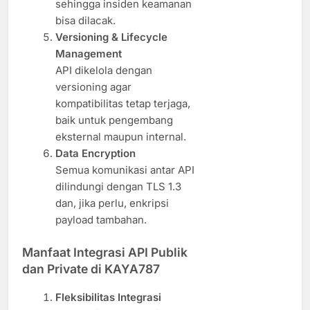
sehingga insiden keamanan
bisa dilacak.
Versioning & Lifecycle
Management
API dikelola dengan
versioning agar
kompatibilitas tetap terjaga,
baik untuk pengembang
eksternal maupun internal.
Data Encryption
Semua komunikasi antar API
dilindungi dengan TLS 1.3
dan, jika perlu, enkripsi
payload tambahan.
Manfaat Integrasi API Publik
dan Private di KAYA787
Fleksibilitas Integrasi