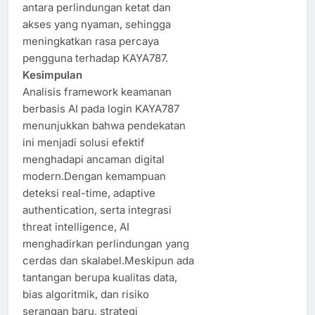
antara perlindungan ketat dan
akses yang nyaman, sehingga
meningkatkan rasa percaya
pengguna terhadap KAYA787.
Kesimpulan
Analisis framework keamanan
berbasis AI pada login KAYA787
menunjukkan bahwa pendekatan
ini menjadi solusi efektif
menghadapi ancaman digital
modern.Dengan kemampuan
deteksi real-time, adaptive
authentication, serta integrasi
threat intelligence, AI
menghadirkan perlindungan yang
cerdas dan skalabel.Meskipun ada
tantangan berupa kualitas data,
bias algoritmik, dan risiko
serangan baru, strategi