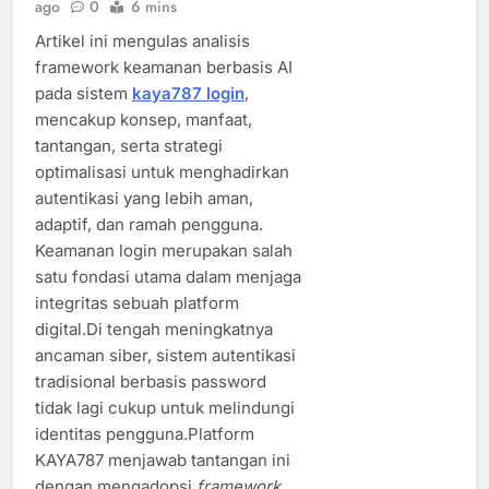
ago
0
6 mins
Artikel ini mengulas analisis
framework keamanan berbasis AI
pada sistem
kaya787 login
,
mencakup konsep, manfaat,
tantangan, serta strategi
optimalisasi untuk menghadirkan
autentikasi yang lebih aman,
adaptif, dan ramah pengguna.
Keamanan login merupakan salah
satu fondasi utama dalam menjaga
integritas sebuah platform
digital.Di tengah meningkatnya
ancaman siber, sistem autentikasi
tradisional berbasis password
tidak lagi cukup untuk melindungi
identitas pengguna.Platform
KAYA787 menjawab tantangan ini
dengan mengadopsi
framework