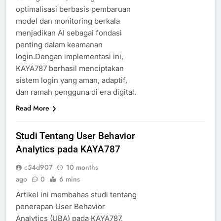
optimalisasi berbasis pembaruan
model dan monitoring berkala
menjadikan AI sebagai fondasi
penting dalam keamanan
login.Dengan implementasi ini,
KAYA787 berhasil menciptakan
sistem login yang aman, adaptif,
dan ramah pengguna di era digital.
Read More
Studi Tentang User Behavior
Analytics pada KAYA787
c54d907
10 months
ago
0
6 mins
Artikel ini membahas studi tentang
penerapan User Behavior
Analytics (UBA) pada KAYA787,