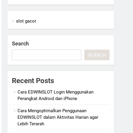
slot gacor
Search
SEARCH
Recent Posts
Cara EDWINSLOT Login Menggunakan
Perangkat Android dan iPhone
Cara Mengoptimalkan Penggunaan
EDWINSLOT dalam Aktivitas Harian agar
Lebih Terarah