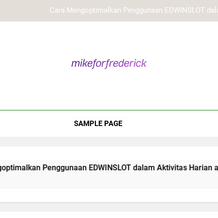
Cara Mengoptimalkan Penggunaan EDWINSLOT dalam 
Cara Login KAYA787 Me
Cara Mengatasi KAYA787
Cara EDWINSLOT Login Menggu
e For Frederick
Cara Mengoptimalkan Penggunaan EDWINSLOT dalam 
 Dan Misi Kampanye Mike For Frederick Untuk Kota Frederick Yan
Cara Login KAYA787 Me
SAMPLE PAGE
Cara Mengatasi KAYA787
Penggunaan EDWINSLOT dalam Aktivitas Harian agar Lebih T