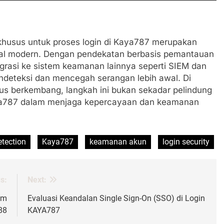
n khusus untuk proses login di Kaya787 merupakan
ital modern. Dengan pendekatan berbasis pemantauan
ntegrasi ke sistem keamanan lainnya seperti SIEM dan
endeteksi dan mencegah serangan lebih awal. Di
us berkembang, langkah ini bukan sekadar pelindung
aya787 dalam menjaga kepercayaan dan keamanan
etection
Kaya787
keamanan akun
login security
s:
Next:
em
Evaluasi Keandalan Single Sign-On (SSO) di Login
88
KAYA787