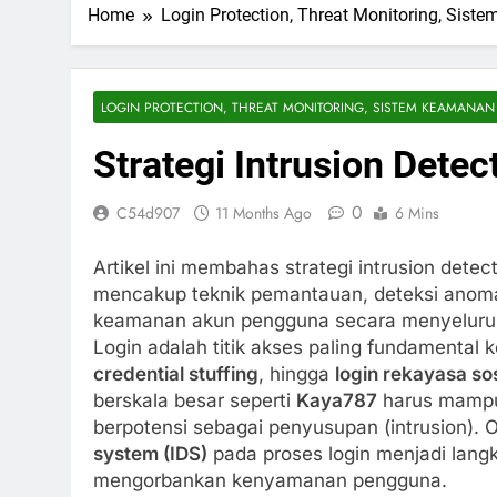
Home
Login Protection, Threat Monitoring, Sist
LOGIN PROTECTION, THREAT MONITORING, SISTEM KEAMANAN
Strategi Intrusion Dete
0
C54d907
11 Months Ago
6 Mins
Artikel ini membahas strategi intrusion detec
mencakup teknik pemantauan, deteksi anoma
keamanan akun pengguna secara menyeluru
Login adalah titik akses paling fundamental k
credential stuffing
, hingga
login rekayasa sos
berskala besar seperti
Kaya787
harus mampu
berpotensi sebagai penyusupan (intrusion). 
system (IDS)
pada proses login menjadi lan
mengorbankan kenyamanan pengguna.