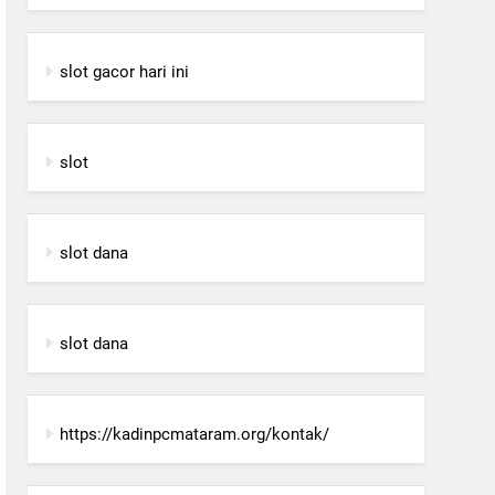
slot gacor hari ini
slot
slot dana
slot dana
https://kadinpcmataram.org/kontak/