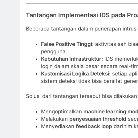
Tantangan Implementasi IDS pada Pro
Beberapa tantangan dalam penerapan intrusio
False Positive Tinggi:
aktivitas sah bis
pengguna.
Kebutuhan Infrastruktur:
IDS memerluk
login dalam skala besar secara real-ti
Kustomisasi Logika Deteksi:
setiap apli
sistem deteksi tidak bisa bersifat gener
Solusi dari tantangan tersebut bisa dilakuka
Mengoptimalkan
machine learning mod
Melakukan
penyesuaian threshold
seca
Menyediakan
feedback loop
dari tim 