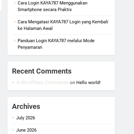
Cara Login KAYA787 Menggunakan
Smartphone secara Praktis
Cara Mengatasi KAYA787 Login yang Kembali
ke Halaman Awal
Panduan Login KAYA787 melalui Mode
Penyamaran
Recent Comments
A WordPress Commenter
on
Hello world!
Archives
July 2026
June 2026