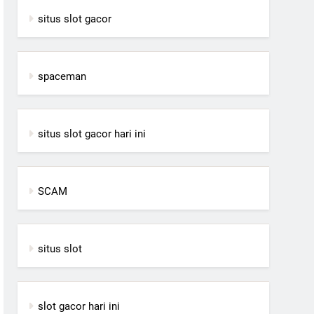
situs slot gacor
spaceman
situs slot gacor hari ini
SCAM
situs slot
slot gacor hari ini