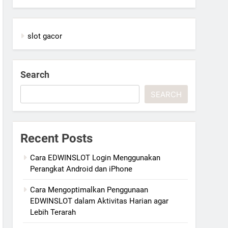
slot gacor
Search
SEARCH
Recent Posts
Cara EDWINSLOT Login Menggunakan
Perangkat Android dan iPhone
Cara Mengoptimalkan Penggunaan
EDWINSLOT dalam Aktivitas Harian agar
Lebih Terarah