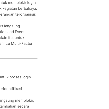
untuk memblokir login
uk kegiatan berbahaya.
erangan terorganisir.
rus langsung
tion and Event
lain itu, untuk
memicu Multi-Factor
ntuk proses login
ridentifikasi
langsung memblokir,
i tambahan secara