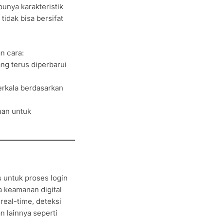
punya karakteristik
tidak bisa bersifat
n cara:
ng terus diperbarui
rkala berdasarkan
nan untuk
s untuk proses login
a keamanan digital
eal-time, deteksi
n lainnya seperti