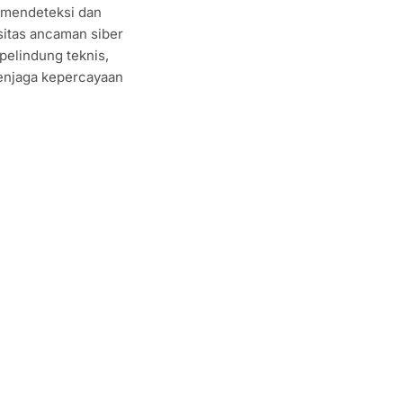
m mendeteksi dan
sitas ancaman siber
pelindung teknis,
enjaga kepercayaan