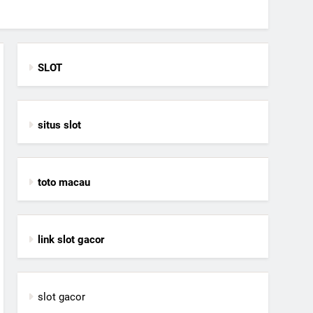
SLOT
situs slot
toto macau
link slot gacor
slot gacor