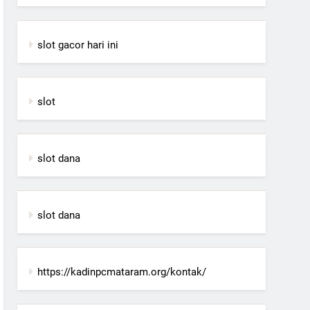
slot gacor hari ini
slot
slot dana
slot dana
https://kadinpcmataram.org/kontak/