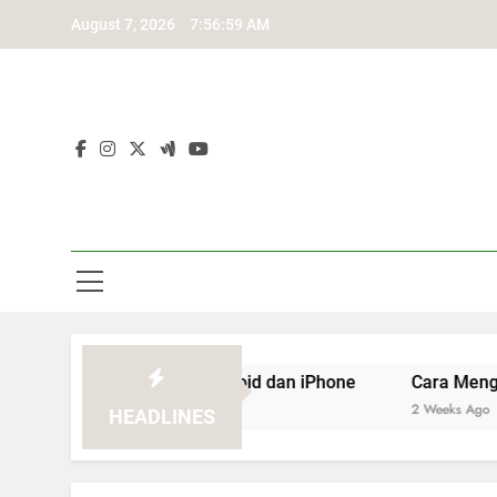
Skip
August 7, 2026
7:57:00 AM
to
content
Mik
Ikuti Visi
 Perangkat Android dan iPhone
Cara Mengoptimalkan 
2 Weeks Ago
HEADLINES