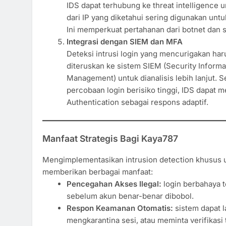
IDS dapat terhubung ke threat intelligence 
dari IP yang diketahui sering digunakan unt
Ini memperkuat pertahanan dari botnet dan s
Integrasi dengan SIEM dan MFA
Deteksi intrusi login yang mencurigakan ha
diteruskan ke sistem SIEM (Security Informa
Management) untuk dianalisis lebih lanjut. Se
percobaan login berisiko tinggi, IDS dapat 
Authentication sebagai respons adaptif.
Manfaat Strategis Bagi Kaya787
Mengimplementasikan intrusion detection khusus u
memberikan berbagai manfaat:
Pencegahan Akses Ilegal:
login berbahaya te
sebelum akun benar-benar dibobol.
Respon Keamanan Otomatis:
sistem dapat 
mengkarantina sesi, atau meminta verifikas