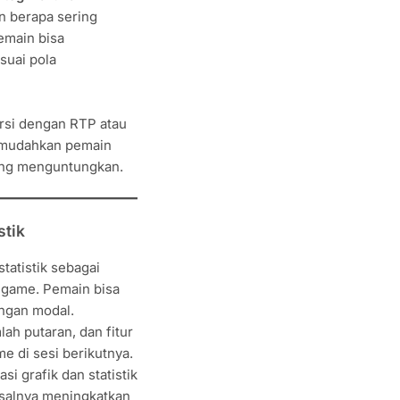
n berapa sering
emain bisa
suai pola
ersi dengan RTP atau
memudahkan pemain
ing menguntungkan.
stik
tatistik sebagai
o game. Pemain bisa
angan modal.
ah putaran, dan fitur
 di sesi berikutnya.
asi grafik dan statistik
isalnya meningkatkan