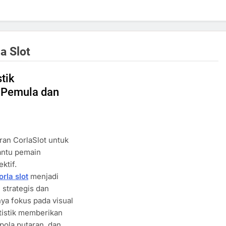
a Slot
tik
 Pemula dan
ran CorlaSlot untuk
antu pemain
ktif.
orla slot
menjadi
 strategis dan
a fokus pada visual
tistik memberikan
ola putaran, dan