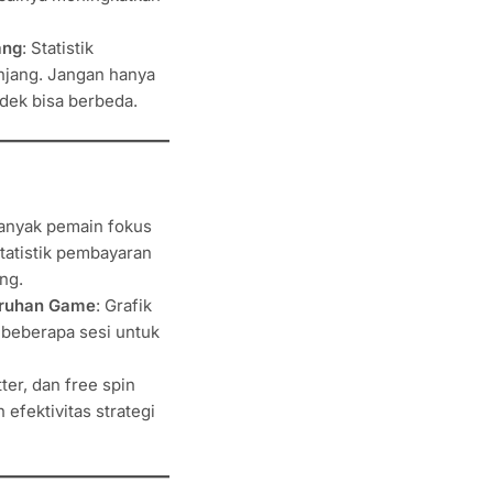
ang
: Statistik
njang. Jangan hanya
ndek bisa berbeda.
Banyak pemain fokus
tatistik pembayaran
ng.
luruhan Game
: Grafik
i beberapa sesi untuk
ter, dan free spin
efektivitas strategi