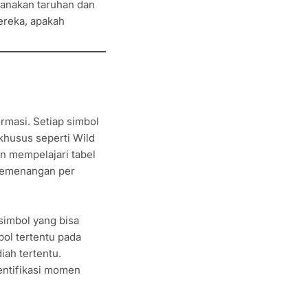
anakan taruhan dan
ereka, apakah
rmasi. Setiap simbol
 khusus seperti Wild
n mempelajari tabel
 kemenangan per
imbol yang bisa
ol tertentu pada
iah tertentu.
ntifikasi momen