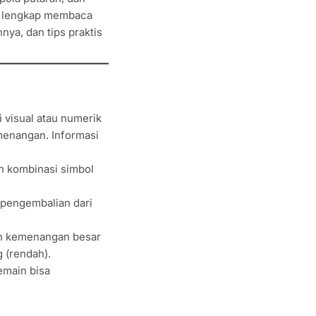
an lengkap membaca
nya, dan tips praktis
i visual atau numerik
menangan. Informasi
 kombinasi simbol
 pengembalian dari
h kemenangan besar
g (rendah).
emain bisa