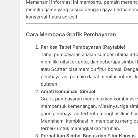
Memahami informasi ini membantu pemain merenc
memilih game yang sesuai dengan gaya bermain m
konservatif atau agresif.
Cara Membaca Grafik Pembayaran
Periksa Tabel Pembayaran (Paytable)
Tabel pembayaran adalah sumber utama info
memiliki nilai tertentu, dan beberapa simbol
atau Scatter bisa memicu fitur bonus. Denga
pembayaran, pemain dapat menilai potensi
putaran.
Amati Kombinasi Simbol
Grafik pembayaran menunjukkan kombinasi s
membentuk kemenangan. Misalnya, tiga simb
garis pembayaran tertentu menghasilkan had
Memahami kombinasi ini membantu mengide
terbaik untuk meningkatkan taruhan.
Perhatikan Simbol Bonus dan Fitur Khusus