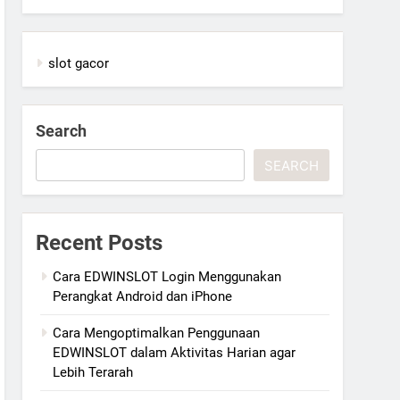
slot gacor
Search
SEARCH
Recent Posts
Cara EDWINSLOT Login Menggunakan
Perangkat Android dan iPhone
Cara Mengoptimalkan Penggunaan
EDWINSLOT dalam Aktivitas Harian agar
Lebih Terarah