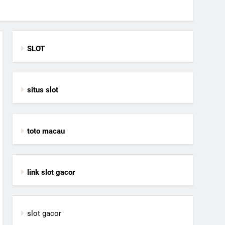
SLOT
situs slot
toto macau
link slot gacor
slot gacor