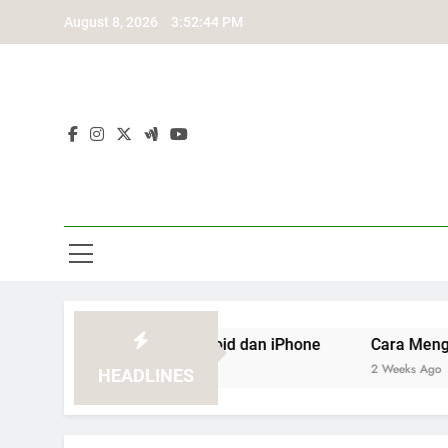
Skip
August 8, 2026
3:52:45 PM
to
content
Mik
Ikuti Visi
 Perangkat Android dan iPhone
Cara Mengoptimalkan 
2 Weeks Ago
HEADLINES