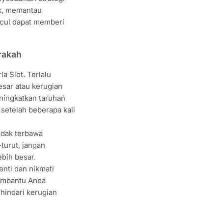
ak, memantau
cul dapat memberi
rakah
a Slot. Terlalu
sar atau kerugian
ningkatkan taruhan
setelah beberapa kali
tidak terbawa
turut, jangan
bih besar.
enti dan nikmati
embantu Anda
hindari kerugian