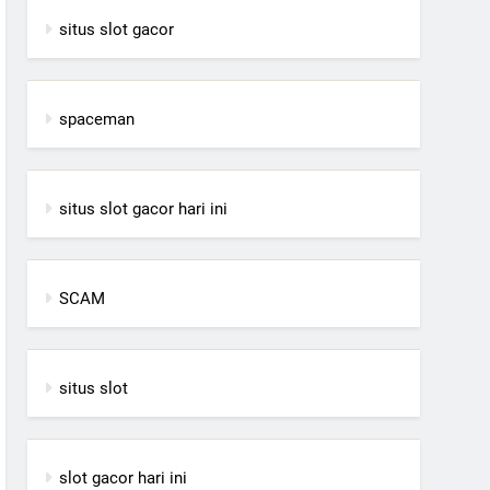
situs slot gacor
spaceman
situs slot gacor hari ini
SCAM
situs slot
slot gacor hari ini