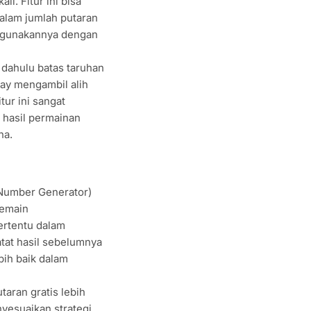
i. Fitur ini bisa
dalam jumlah putaran
ggunakannya dengan
 dahulu batas taruhan
lay mengambil alih
ur ini sangat
hasil permainan
na.
Number Generator)
pemain
ertentu dalam
tat hasil sebelumnya
ih baik dalam
aran gratis lebih
yesuaikan strategi