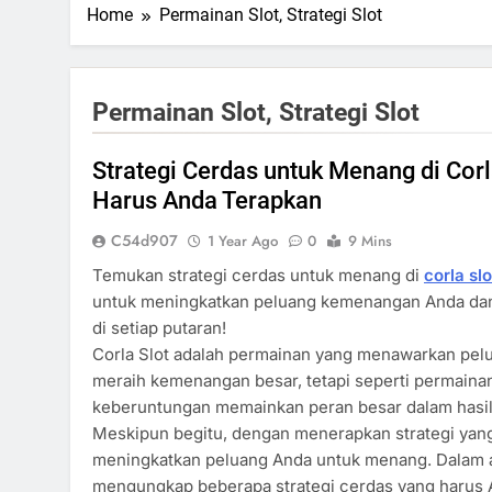
Home
Permainan Slot, Strategi Slot
Permainan Slot, Strategi Slot
Strategi Cerdas untuk Menang di Corl
Harus Anda Terapkan
C54d907
1 Year Ago
0
9 Mins
Temukan strategi cerdas untuk menang di
corla slo
untuk meningkatkan peluang kemenangan Anda dan
di setiap putaran!
Corla Slot adalah permainan yang menawarkan pel
meraih kemenangan besar, tetapi seperti permainan 
keberuntungan memainkan peran besar dalam hasil 
Meskipun begitu, dengan menerapkan strategi yang
meningkatkan peluang Anda untuk menang. Dalam art
mengungkap beberapa strategi cerdas yang harus 