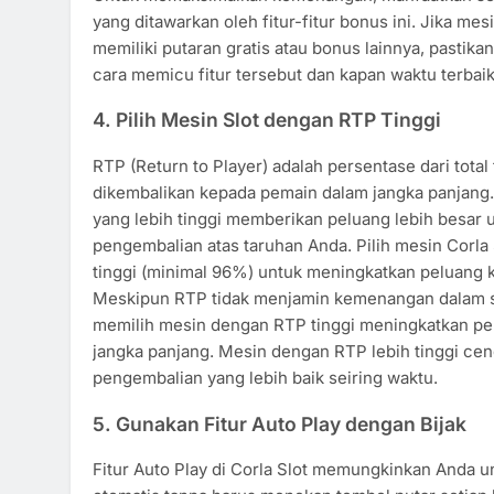
yang ditawarkan oleh fitur-fitur bonus ini. Jika mes
memiliki putaran gratis atau bonus lainnya, pastik
cara memicu fitur tersebut dan kapan waktu terbaik
4. Pilih Mesin Slot dengan RTP Tinggi
RTP (Return to Player) adalah persentase dari total
dikembalikan kepada pemain dalam jangka panjang
yang lebih tinggi memberikan peluang lebih besar
pengembalian atas taruhan Anda. Pilih mesin Corla
tinggi (minimal 96%) untuk meningkatkan peluang
Meskipun RTP tidak menjamin kemenangan dalam s
memilih mesin dengan RTP tinggi meningkatkan p
jangka panjang. Mesin dengan RTP lebih tinggi c
pengembalian yang lebih baik seiring waktu.
5. Gunakan Fitur Auto Play dengan Bijak
Fitur Auto Play di Corla Slot memungkinkan Anda u