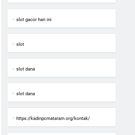
slot gacor hari ini
slot
slot dana
slot dana
https://kadinpcmataram.org/kontak/