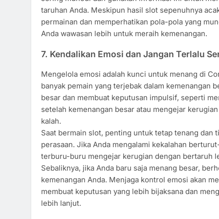
taruhan Anda. Meskipun hasil slot sepenuhnya ac
permainan dan memperhatikan pola-pola yang mun
Anda wawasan lebih untuk meraih kemenangan.
7. Kendalikan Emosi dan Jangan Terlalu Se
Mengelola emosi adalah kunci untuk menang di Corl
banyak pemain yang terjebak dalam kemenangan be
besar dan membuat keputusan impulsif, seperti me
setelah kemenangan besar atau mengejar kerugian 
kalah.
Saat bermain slot, penting untuk tetap tenang dan 
perasaan. Jika Anda mengalami kekalahan berturut-
terburu-buru mengejar kerugian dengan bertaruh le
Sebaliknya, jika Anda baru saja menang besar, berh
kemenangan Anda. Menjaga kontrol emosi akan m
membuat keputusan yang lebih bijaksana dan meng
lebih lanjut.