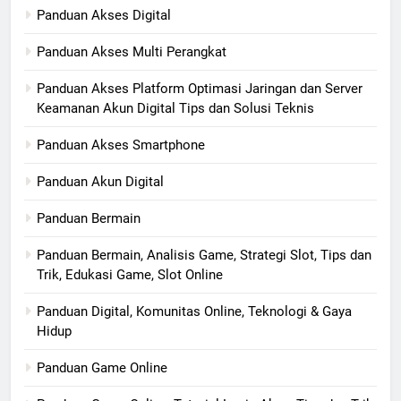
Panduan Akses Digital
Panduan Akses Multi Perangkat
Panduan Akses Platform Optimasi Jaringan dan Server
Keamanan Akun Digital Tips dan Solusi Teknis
Panduan Akses Smartphone
Panduan Akun Digital
Panduan Bermain
Panduan Bermain, Analisis Game, Strategi Slot, Tips dan
Trik, Edukasi Game, Slot Online
Panduan Digital, Komunitas Online, Teknologi & Gaya
Hidup
Panduan Game Online