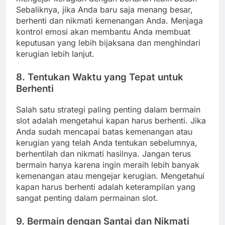
Sebaliknya, jika Anda baru saja menang besar,
berhenti dan nikmati kemenangan Anda. Menjaga
kontrol emosi akan membantu Anda membuat
keputusan yang lebih bijaksana dan menghindari
kerugian lebih lanjut.
8. Tentukan Waktu yang Tepat untuk
Berhenti
Salah satu strategi paling penting dalam bermain
slot adalah mengetahui kapan harus berhenti. Jika
Anda sudah mencapai batas kemenangan atau
kerugian yang telah Anda tentukan sebelumnya,
berhentilah dan nikmati hasilnya. Jangan terus
bermain hanya karena ingin meraih lebih banyak
kemenangan atau mengejar kerugian. Mengetahui
kapan harus berhenti adalah keterampilan yang
sangat penting dalam permainan slot.
9. Bermain dengan Santai dan Nikmati