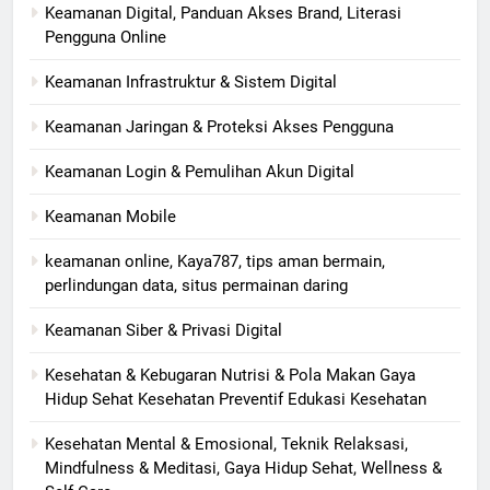
Keamanan Digital, Panduan Akses Brand, Literasi
Pengguna Online
Keamanan Infrastruktur & Sistem Digital
Keamanan Jaringan & Proteksi Akses Pengguna
Keamanan Login & Pemulihan Akun Digital
Keamanan Mobile
keamanan online, Kaya787, tips aman bermain,
perlindungan data, situs permainan daring
Keamanan Siber & Privasi Digital
Kesehatan & Kebugaran Nutrisi & Pola Makan Gaya
Hidup Sehat Kesehatan Preventif Edukasi Kesehatan
Kesehatan Mental & Emosional, Teknik Relaksasi,
Mindfulness & Meditasi, Gaya Hidup Sehat, Wellness &