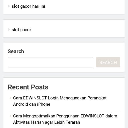
slot gacor hari ini
slot gacor
Search
SEARCH
Recent Posts
Cara EDWINSLOT Login Menggunakan Perangkat
Android dan iPhone
Cara Mengoptimalkan Penggunaan EDWINSLOT dalam
Aktivitas Harian agar Lebih Terarah