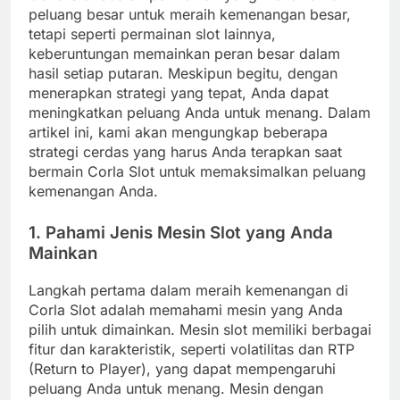
peluang besar untuk meraih kemenangan besar,
tetapi seperti permainan slot lainnya,
keberuntungan memainkan peran besar dalam
hasil setiap putaran. Meskipun begitu, dengan
menerapkan strategi yang tepat, Anda dapat
meningkatkan peluang Anda untuk menang. Dalam
artikel ini, kami akan mengungkap beberapa
strategi cerdas yang harus Anda terapkan saat
bermain Corla Slot untuk memaksimalkan peluang
kemenangan Anda.
1. Pahami Jenis Mesin Slot yang Anda
Mainkan
Langkah pertama dalam meraih kemenangan di
Corla Slot adalah memahami mesin yang Anda
pilih untuk dimainkan. Mesin slot memiliki berbagai
fitur dan karakteristik, seperti volatilitas dan RTP
(Return to Player), yang dapat mempengaruhi
peluang Anda untuk menang. Mesin dengan