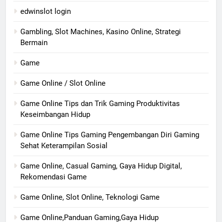
edwinslot login
Gambling, Slot Machines, Kasino Online, Strategi
Bermain
Game
Game Online / Slot Online
Game Online Tips dan Trik Gaming Produktivitas
Keseimbangan Hidup
Game Online Tips Gaming Pengembangan Diri Gaming
Sehat Keterampilan Sosial
Game Online, Casual Gaming, Gaya Hidup Digital,
Rekomendasi Game
Game Online, Slot Online, Teknologi Game
Game Online,Panduan Gaming,Gaya Hidup