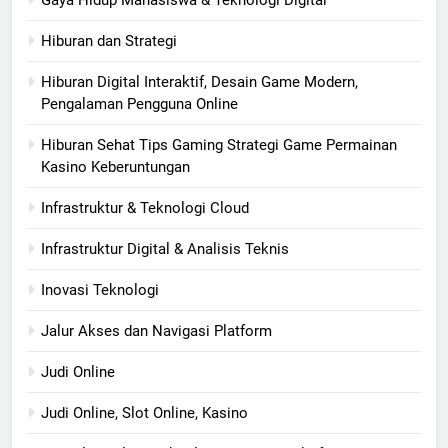
Gaya Hidup Mahasiswa & Teknologi Digital
Hiburan dan Strategi
Hiburan Digital Interaktif, Desain Game Modern,
Pengalaman Pengguna Online
Hiburan Sehat Tips Gaming Strategi Game Permainan
Kasino Keberuntungan
Infrastruktur & Teknologi Cloud
Infrastruktur Digital & Analisis Teknis
Inovasi Teknologi
Jalur Akses dan Navigasi Platform
Judi Online
Judi Online, Slot Online, Kasino