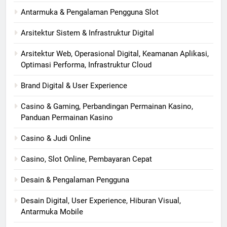
Antarmuka & Pengalaman Pengguna Slot
Arsitektur Sistem & Infrastruktur Digital
Arsitektur Web, Operasional Digital, Keamanan Aplikasi,
Optimasi Performa, Infrastruktur Cloud
Brand Digital & User Experience
Casino & Gaming, Perbandingan Permainan Kasino,
Panduan Permainan Kasino
Casino & Judi Online
Casino, Slot Online, Pembayaran Cepat
Desain & Pengalaman Pengguna
Desain Digital, User Experience, Hiburan Visual,
Antarmuka Mobile