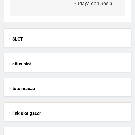
Budaya dan Sosial
SLOT
situs slot
toto macau
link slot gacor