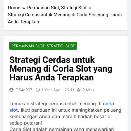
Home
Permainan Slot, Strategi Slot
Strategi Cerdas untuk Menang di Corla Slot yang Harus
Anda Terapkan
PERMAINAN SLOT, STRATEGI SLOT
Strategi Cerdas untuk
Menang di Corla Slot yang
Harus Anda Terapkan
0
C54d907
1 Year Ago
9 Mins
Temukan strategi cerdas untuk menang di
corla
slot
. Ikuti panduan ini untuk meningkatkan peluang
kemenangan Anda dan meraih hadiah besar di
setiap putaran!
Corla Slot adalah permainan yang menawarkan