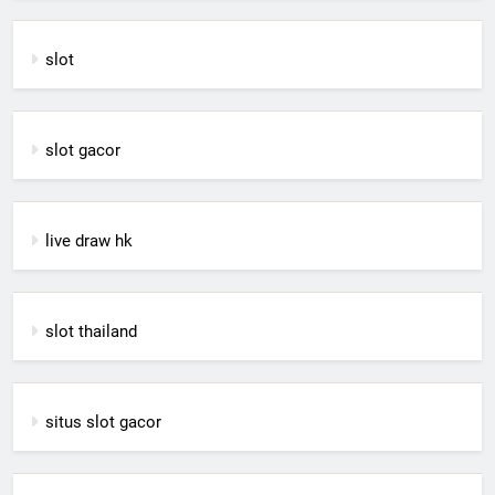
slot
slot gacor
live draw hk
slot thailand
situs slot gacor