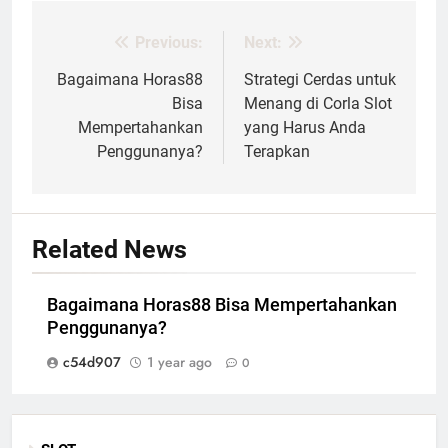
Previous:
Next:
Post
navigation
Bagaimana Horas88
Strategi Cerdas untuk
Bisa
Menang di Corla Slot
Mempertahankan
yang Harus Anda
Penggunanya?
Terapkan
Related News
Bagaimana Horas88 Bisa Mempertahankan
Penggunanya?
c54d907
1 year ago
0