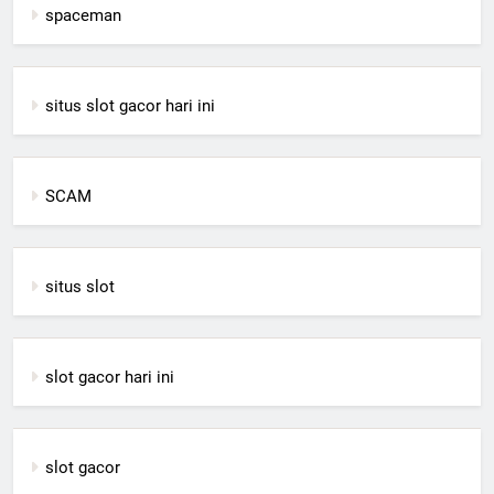
spaceman
situs slot gacor hari ini
SCAM
situs slot
slot gacor hari ini
slot gacor