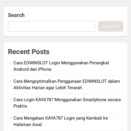
Search
SEARCH
Recent Posts
Cara EDWINSLOT Login Menggunakan Perangkat
Android dan iPhone
Cara Mengoptimalkan Penggunaan EDWINSLOT dalam
Aktivitas Harian agar Lebih Terarah
Cara Login KAYA787 Menggunakan Smartphone secara
Praktis
Cara Mengatasi KAYA787 Login yang Kembali ke
Halaman Awal