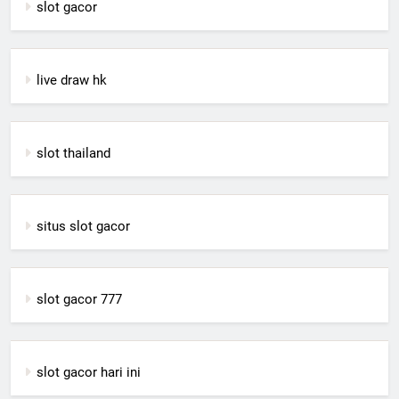
slot gacor
live draw hk
slot thailand
situs slot gacor
slot gacor 777
slot gacor hari ini