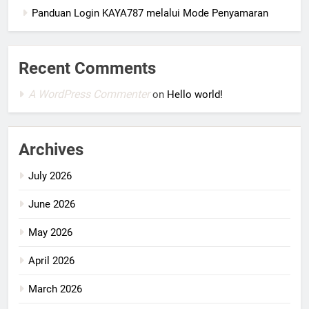
Panduan Login KAYA787 melalui Mode Penyamaran
Recent Comments
A WordPress Commenter
on
Hello world!
Archives
July 2026
June 2026
May 2026
April 2026
March 2026