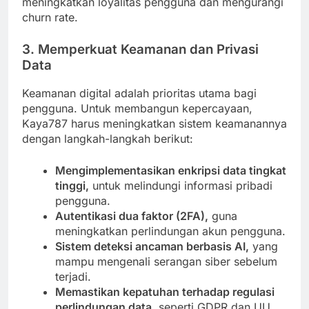
meningkatkan loyalitas pengguna dan mengurangi
churn rate.
3. Memperkuat Keamanan dan Privasi
Data
Keamanan digital adalah prioritas utama bagi
pengguna. Untuk membangun kepercayaan,
Kaya787 harus meningkatkan sistem keamanannya
dengan langkah-langkah berikut:
Mengimplementasikan enkripsi data tingkat
tinggi,
untuk melindungi informasi pribadi
pengguna.
Autentikasi dua faktor (2FA),
guna
meningkatkan perlindungan akun pengguna.
Sistem deteksi ancaman berbasis AI,
yang
mampu mengenali serangan siber sebelum
terjadi.
Memastikan kepatuhan terhadap regulasi
perlindungan data,
seperti GDPR dan UU