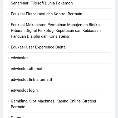
Sehari-hari Filosofi Dunia Pokémon
Edukasi Ekspektasi dan Kontrol Bermain
Edukasi Mekanisme Permainan Manajemen Risiko
Hiburan Digital Psikologi Keputusan dan Kebiasaan
Panduan Disiplin dan Konsistensi
Edukasi User Experience Digital
edwinslot
edwinslot alternatif
edwinslot link alternatif
edwinslot login
Gambling, Slot Machines, Kasino Online, Strategi
Bermain
Game