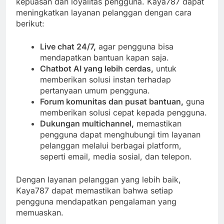
kepuasan dan loyalitas pengguna. Kaya787 dapat
meningkatkan layanan pelanggan dengan cara
berikut:
Live chat 24/7,
agar pengguna bisa
mendapatkan bantuan kapan saja.
Chatbot AI yang lebih cerdas,
untuk
memberikan solusi instan terhadap
pertanyaan umum pengguna.
Forum komunitas dan pusat bantuan,
guna
memberikan solusi cepat kepada pengguna.
Dukungan multichannel,
memastikan
pengguna dapat menghubungi tim layanan
pelanggan melalui berbagai platform,
seperti email, media sosial, dan telepon.
Dengan layanan pelanggan yang lebih baik,
Kaya787 dapat memastikan bahwa setiap
pengguna mendapatkan pengalaman yang
memuaskan.