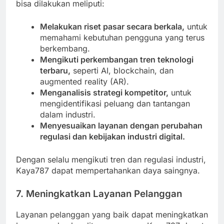
bisa dilakukan meliputi:
Melakukan riset pasar secara berkala,
untuk
memahami kebutuhan pengguna yang terus
berkembang.
Mengikuti perkembangan tren teknologi
terbaru,
seperti AI, blockchain, dan
augmented reality (AR).
Menganalisis strategi kompetitor,
untuk
mengidentifikasi peluang dan tantangan
dalam industri.
Menyesuaikan layanan dengan perubahan
regulasi dan kebijakan industri digital.
Dengan selalu mengikuti tren dan regulasi industri,
Kaya787 dapat mempertahankan daya saingnya.
7. Meningkatkan Layanan Pelanggan
Layanan pelanggan yang baik dapat meningkatkan