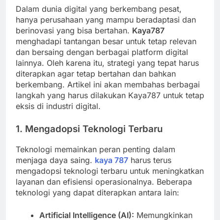
Dalam dunia digital yang berkembang pesat,
hanya perusahaan yang mampu beradaptasi dan
berinovasi yang bisa bertahan.
Kaya787
menghadapi tantangan besar untuk tetap relevan
dan bersaing dengan berbagai platform digital
lainnya. Oleh karena itu, strategi yang tepat harus
diterapkan agar tetap bertahan dan bahkan
berkembang. Artikel ini akan membahas berbagai
langkah yang harus dilakukan Kaya787 untuk tetap
eksis di industri digital.
1. Mengadopsi Teknologi Terbaru
Teknologi memainkan peran penting dalam
menjaga daya saing.
kaya 787
harus terus
mengadopsi teknologi terbaru untuk meningkatkan
layanan dan efisiensi operasionalnya. Beberapa
teknologi yang dapat diterapkan antara lain:
Artificial Intelligence (AI):
Memungkinkan