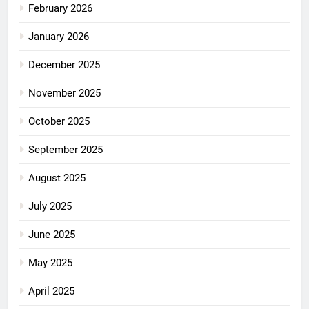
February 2026
January 2026
December 2025
November 2025
October 2025
September 2025
August 2025
July 2025
June 2025
May 2025
April 2025