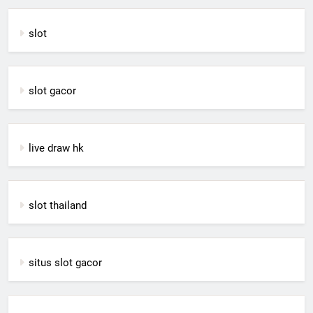
slot
slot gacor
live draw hk
slot thailand
situs slot gacor