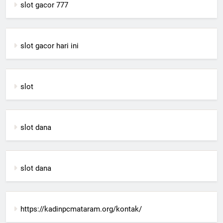
slot gacor 777
slot gacor hari ini
slot
slot dana
slot dana
https://kadinpcmataram.org/kontak/