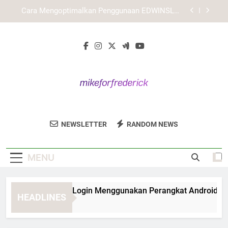
Skip
Cara Login KAYA787 Menggunakan Smartphone
to
secara Praktis
content
Cara Mengatasi KAYA787 Login yang Kembali ke
Halaman Awal
Cara EDWINSLOT Login Menggunakan Perangkat
Android dan iPhone
Cara Mengoptimalkan Penggunaan EDWINSLOT
dalam Aktivitas Harian agar Lebih Terarah
Cara Login KAYA787 Menggunakan Smartphone
secara Praktis
Mike For
Ikuti Visi Dan Misi Kampanye Mike For
Cara Mengatasi KAYA787 Login yang Kembali ke
NEWSLETTER
RANDOM NEWS
Frederick
Halaman Awal
Frederick Untuk Kota Frederick Yang Lebih
Baik.
MENU
ra EDWINSLOT Login Menggunakan Perangkat Android dan iP
HEADLINES
eeks Ago