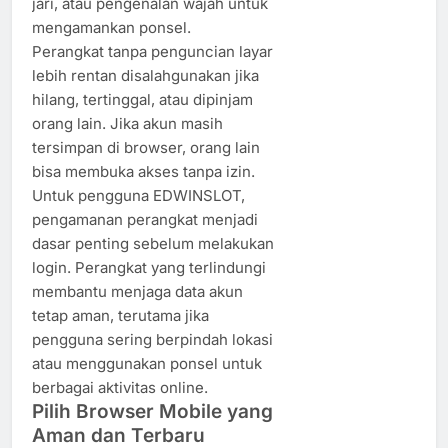
jari, atau pengenalan wajah untuk
mengamankan ponsel.
Perangkat tanpa penguncian layar
lebih rentan disalahgunakan jika
hilang, tertinggal, atau dipinjam
orang lain. Jika akun masih
tersimpan di browser, orang lain
bisa membuka akses tanpa izin.
Untuk pengguna EDWINSLOT,
pengamanan perangkat menjadi
dasar penting sebelum melakukan
login. Perangkat yang terlindungi
membantu menjaga data akun
tetap aman, terutama jika
pengguna sering berpindah lokasi
atau menggunakan ponsel untuk
berbagai aktivitas online.
Pilih Browser Mobile yang
Aman dan Terbaru