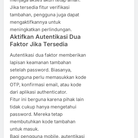
Jika tersedia fitur verifikasi
tambahan, pengguna juga dapat
mengaktifkannya untuk
meningkatkan perlindungan.
Aktifkan Autentikasi Dua
Faktor Jika Tersedia
Autentikasi dua faktor memberikan
lapisan keamanan tambahan
setelah password. Biasanya,
pengguna perlu memasukkan kode
OTP, konfirmasi email, atau kode
dari aplikasi authenticator.
Fitur ini berguna karena pihak lain
tidak cukup hanya mengetahui
password. Mereka tetap
membutuhkan kode tambahan
untuk masuk.
Bagi pengguna mobile, autentikasi