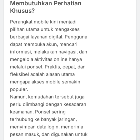
Membutuhkan Perhatian
Khusus?
Perangkat mobile kini menjadi
pilihan utama untuk mengakses
berbagai layanan digital. Pengguna
dapat membuka akun, mencari
informasi, melakukan navigasi, dan
mengelola aktivitas online hanya
melalui ponsel. Praktis, cepat, dan
fleksibel adalah alasan utama
mengapa akses mobile semakin
populer.
Namun, kemudahan tersebut juga
perlu diimbangi dengan kesadaran
keamanan. Ponsel sering
terhubung ke banyak jaringan,
menyimpan data login, menerima
pesan masuk, dan digunakan untuk