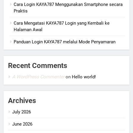
Cara Login KAYA787 Menggunakan Smartphone secara
Praktis
Cara Mengatasi KAYA787 Login yang Kembali ke
Halaman Awal
Panduan Login KAYA787 melalui Mode Penyamaran
Recent Comments
A WordPress Commenter
on
Hello world!
Archives
July 2026
June 2026