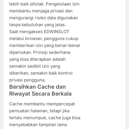
lebih baik ditolak. Pengelolaan izin
membantu menjaga privasi dan
mengurangi risiko data digunakan
tanpa kebutuhan yang jelas.
Saat mengakses EDWINSLOT
melalui browser, pengguna cukup
memberikan izin yang benar-benar
diperlukan. Prinsip sederhana
yang bisa diterapkan adalah
semakin sedikit izin yang
diberikan, semakin baik kontrol
privasi pengguna.
Bersihkan Cache dan
Riwayat Secara Berkala
Cache membantu mempercepat
pemuatan halaman, tetapi jika
terlalu menumpuk, cache juga bisa
menyebabkan tampilan lama