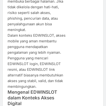
membuka berbagai halaman. Jika
tidak dikelola dengan hati-hati,
risiko seperti salah akses,
phishing, pencurian data, atau
penyalahgunaan akun bisa
meningkat.
Dalam konteks EDWINSLOT, akses
mobile yang aman membantu
pengguna mendapatkan
pengalaman yang lebih nyaman.
Pengguna yang mencari
EDWINSLOT login, EDWINSLOT
resmi, atau EDWINSLOT link
alternatif biasanya membutuhkan
akses yang stabil, valid, dan tidak
membingungkan.
Mengenal EDWINSLOT
dalam Konteks Akses
Digital