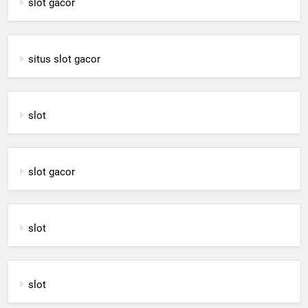
slot gacor
situs slot gacor
slot
slot gacor
slot
slot