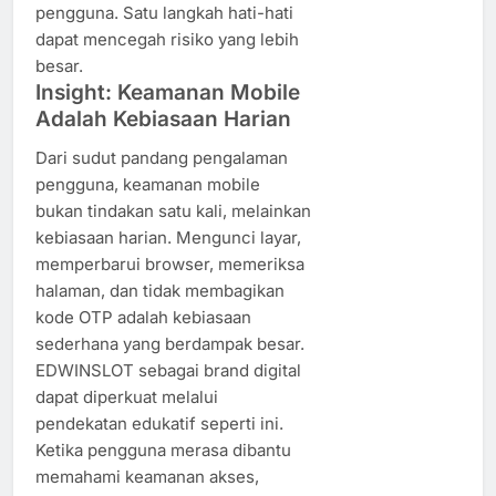
pengguna. Satu langkah hati-hati
dapat mencegah risiko yang lebih
besar.
Insight: Keamanan Mobile
Adalah Kebiasaan Harian
Dari sudut pandang pengalaman
pengguna, keamanan mobile
bukan tindakan satu kali, melainkan
kebiasaan harian. Mengunci layar,
memperbarui browser, memeriksa
halaman, dan tidak membagikan
kode OTP adalah kebiasaan
sederhana yang berdampak besar.
EDWINSLOT sebagai brand digital
dapat diperkuat melalui
pendekatan edukatif seperti ini.
Ketika pengguna merasa dibantu
memahami keamanan akses,