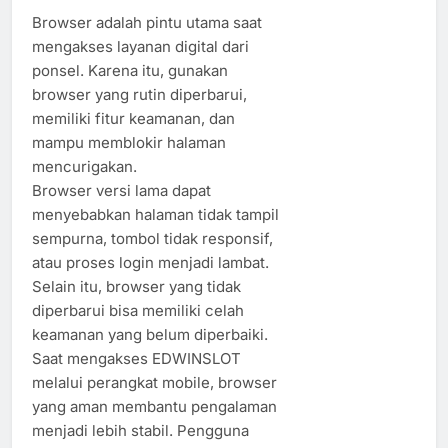
Browser adalah pintu utama saat
mengakses layanan digital dari
ponsel. Karena itu, gunakan
browser yang rutin diperbarui,
memiliki fitur keamanan, dan
mampu memblokir halaman
mencurigakan.
Browser versi lama dapat
menyebabkan halaman tidak tampil
sempurna, tombol tidak responsif,
atau proses login menjadi lambat.
Selain itu, browser yang tidak
diperbarui bisa memiliki celah
keamanan yang belum diperbaiki.
Saat mengakses EDWINSLOT
melalui perangkat mobile, browser
yang aman membantu pengalaman
menjadi lebih stabil. Pengguna