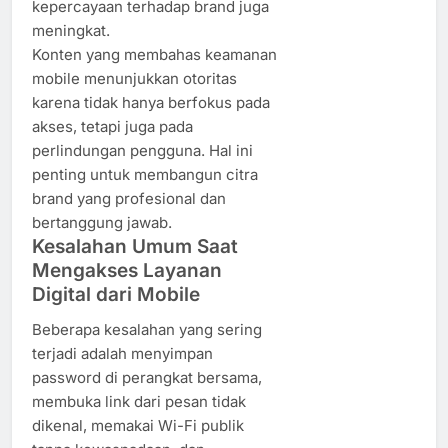
kepercayaan terhadap brand juga
meningkat.
Konten yang membahas keamanan
mobile menunjukkan otoritas
karena tidak hanya berfokus pada
akses, tetapi juga pada
perlindungan pengguna. Hal ini
penting untuk membangun citra
brand yang profesional dan
bertanggung jawab.
Kesalahan Umum Saat
Mengakses Layanan
Digital dari Mobile
Beberapa kesalahan yang sering
terjadi adalah menyimpan
password di perangkat bersama,
membuka link dari pesan tidak
dikenal, memakai Wi-Fi publik