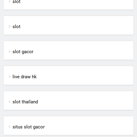
slot
slot
slot gacor
live draw hk
slot thailand
situs slot gacor