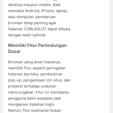
desktop maupun mobile. Baik
memakai Android, iPhone, laptop,
atau komputer, pembaruan
browser tetap penting agar
halaman CORLASLOT dapat dibuka
dengan lebih optimal.
Memiliki Fitur Perlindungan
Dasar
Browser yang aman biasanya
memiliki fitur seperti peringatan
halaman berisiko, pemblokiran
pop-up, pengelolaan izin situs, dan
proteksi terhadap unduhan
mencurigakan. Fitur ini membantu
pengguna lebih waspada saat
mengakses halaman login.
Namun, fitur keamanan bukan