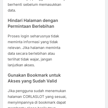
berhenti sebelum memasukkan
data.
Hindari Halaman dengan
Permintaan Berlebihan
Proses login seharusnya tidak
meminta informasi yang tidak
relevan. Jika halaman meminta
data secara berlebihan atau
terlihat tidak wajar, jangan
lanjutkan akses.
Gunakan Bookmark untuk
Akses yang Sudah Valid
Jika pengguna sudah menemukan
halaman CORLASLOT yang sesuai,
menyimpannya di bookmark dapat