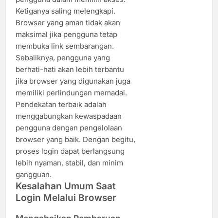
Ketiganya saling melengkapi.
Browser yang aman tidak akan
maksimal jika pengguna tetap
membuka link sembarangan.
Sebaliknya, pengguna yang
berhati-hati akan lebih terbantu
jika browser yang digunakan juga
memiliki perlindungan memadai.
Pendekatan terbaik adalah
menggabungkan kewaspadaan
pengguna dengan pengelolaan
browser yang baik. Dengan begitu,
proses login dapat berlangsung
lebih nyaman, stabil, dan minim
gangguan.
Kesalahan Umum Saat
Login Melalui Browser