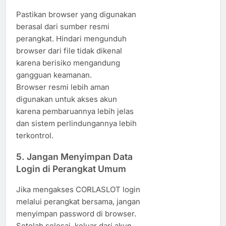
Pastikan browser yang digunakan
berasal dari sumber resmi
perangkat. Hindari mengunduh
browser dari file tidak dikenal
karena berisiko mengandung
gangguan keamanan.
Browser resmi lebih aman
digunakan untuk akses akun
karena pembaruannya lebih jelas
dan sistem perlindungannya lebih
terkontrol.
5. Jangan Menyimpan Data
Login di Perangkat Umum
Jika mengakses CORLASLOT login
melalui perangkat bersama, jangan
menyimpan password di browser.
Setelah selesai, keluar dari akun