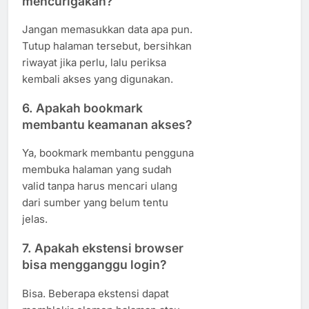
mencurigakan?
Jangan memasukkan data apa pun.
Tutup halaman tersebut, bersihkan
riwayat jika perlu, lalu periksa
kembali akses yang digunakan.
6. Apakah bookmark
membantu keamanan akses?
Ya, bookmark membantu pengguna
membuka halaman yang sudah
valid tanpa harus mencari ulang
dari sumber yang belum tentu
jelas.
7. Apakah ekstensi browser
bisa mengganggu login?
Bisa. Beberapa ekstensi dapat