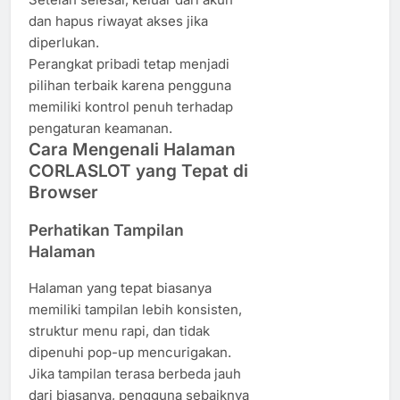
dan hapus riwayat akses jika
diperlukan.
Perangkat pribadi tetap menjadi
pilihan terbaik karena pengguna
memiliki kontrol penuh terhadap
pengaturan keamanan.
Cara Mengenali Halaman
CORLASLOT yang Tepat di
Browser
Perhatikan Tampilan
Halaman
Halaman yang tepat biasanya
memiliki tampilan lebih konsisten,
struktur menu rapi, dan tidak
dipenuhi pop-up mencurigakan.
Jika tampilan terasa berbeda jauh
dari biasanya, pengguna sebaiknya