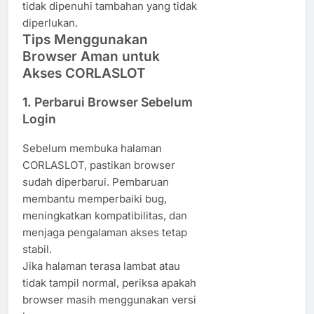
tidak dipenuhi tambahan yang tidak
diperlukan.
Tips Menggunakan
Browser Aman untuk
Akses CORLASLOT
1. Perbarui Browser Sebelum
Login
Sebelum membuka halaman
CORLASLOT, pastikan browser
sudah diperbarui. Pembaruan
membantu memperbaiki bug,
meningkatkan kompatibilitas, dan
menjaga pengalaman akses tetap
stabil.
Jika halaman terasa lambat atau
tidak tampil normal, periksa apakah
browser masih menggunakan versi