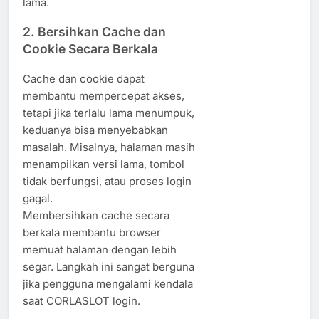
lama.
2. Bersihkan Cache dan
Cookie Secara Berkala
Cache dan cookie dapat
membantu mempercepat akses,
tetapi jika terlalu lama menumpuk,
keduanya bisa menyebabkan
masalah. Misalnya, halaman masih
menampilkan versi lama, tombol
tidak berfungsi, atau proses login
gagal.
Membersihkan cache secara
berkala membantu browser
memuat halaman dengan lebih
segar. Langkah ini sangat berguna
jika pengguna mengalami kendala
saat CORLASLOT login.