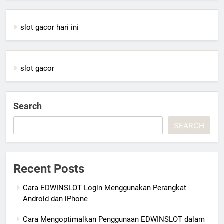
slot gacor hari ini
slot gacor
Search
SEARCH
Recent Posts
Cara EDWINSLOT Login Menggunakan Perangkat
Android dan iPhone
Cara Mengoptimalkan Penggunaan EDWINSLOT dalam