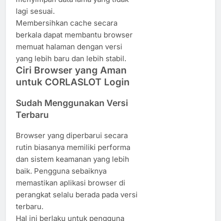
lagi sesuai.
Membersihkan cache secara
berkala dapat membantu browser
memuat halaman dengan versi
yang lebih baru dan lebih stabil.
Ciri Browser yang Aman
untuk CORLASLOT Login
Sudah Menggunakan Versi
Terbaru
Browser yang diperbarui secara
rutin biasanya memiliki performa
dan sistem keamanan yang lebih
baik. Pengguna sebaiknya
memastikan aplikasi browser di
perangkat selalu berada pada versi
terbaru.
Hal ini berlaku untuk pengguna