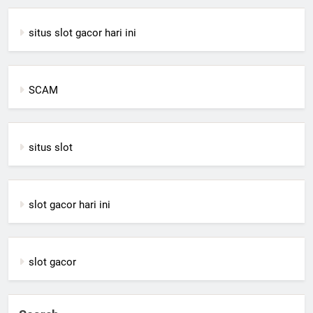
situs slot gacor hari ini
SCAM
situs slot
slot gacor hari ini
slot gacor