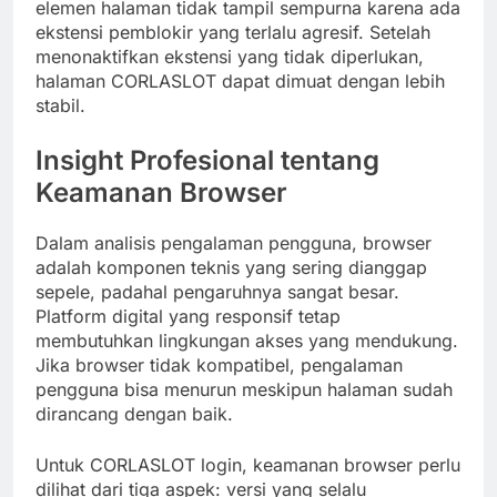
elemen halaman tidak tampil sempurna karena ada
ekstensi pemblokir yang terlalu agresif. Setelah
menonaktifkan ekstensi yang tidak diperlukan,
halaman CORLASLOT dapat dimuat dengan lebih
stabil.
Insight Profesional tentang
Keamanan Browser
Dalam analisis pengalaman pengguna, browser
adalah komponen teknis yang sering dianggap
sepele, padahal pengaruhnya sangat besar.
Platform digital yang responsif tetap
membutuhkan lingkungan akses yang mendukung.
Jika browser tidak kompatibel, pengalaman
pengguna bisa menurun meskipun halaman sudah
dirancang dengan baik.
Untuk CORLASLOT login, keamanan browser perlu
dilihat dari tiga aspek: versi yang selalu