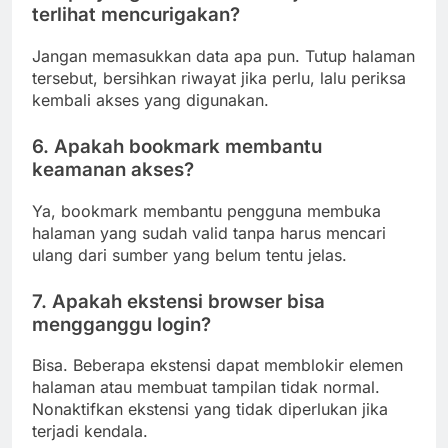
terlihat mencurigakan?
Jangan memasukkan data apa pun. Tutup halaman
tersebut, bersihkan riwayat jika perlu, lalu periksa
kembali akses yang digunakan.
6. Apakah bookmark membantu
keamanan akses?
Ya, bookmark membantu pengguna membuka
halaman yang sudah valid tanpa harus mencari
ulang dari sumber yang belum tentu jelas.
7. Apakah ekstensi browser bisa
mengganggu login?
Bisa. Beberapa ekstensi dapat memblokir elemen
halaman atau membuat tampilan tidak normal.
Nonaktifkan ekstensi yang tidak diperlukan jika
terjadi kendala.