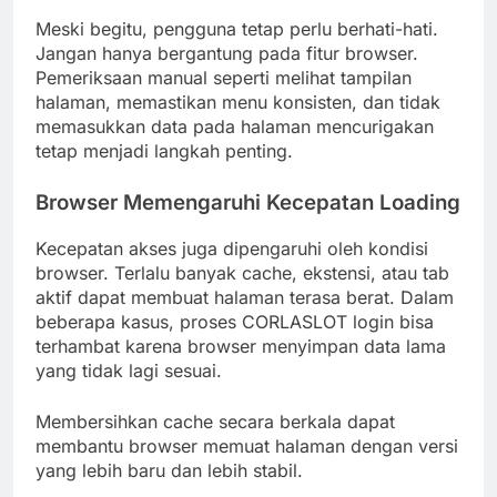
Meski begitu, pengguna tetap perlu berhati-hati.
Jangan hanya bergantung pada fitur browser.
Pemeriksaan manual seperti melihat tampilan
halaman, memastikan menu konsisten, dan tidak
memasukkan data pada halaman mencurigakan
tetap menjadi langkah penting.
Browser Memengaruhi Kecepatan Loading
Kecepatan akses juga dipengaruhi oleh kondisi
browser. Terlalu banyak cache, ekstensi, atau tab
aktif dapat membuat halaman terasa berat. Dalam
beberapa kasus, proses CORLASLOT login bisa
terhambat karena browser menyimpan data lama
yang tidak lagi sesuai.
Membersihkan cache secara berkala dapat
membantu browser memuat halaman dengan versi
yang lebih baru dan lebih stabil.