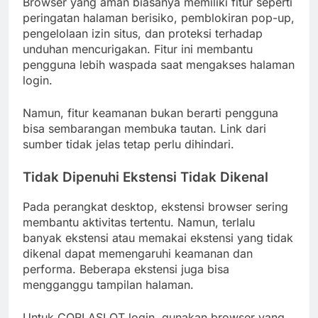
Browser yang aman biasanya memiliki fitur seperti
peringatan halaman berisiko, pemblokiran pop-up,
pengelolaan izin situs, dan proteksi terhadap
unduhan mencurigakan. Fitur ini membantu
pengguna lebih waspada saat mengakses halaman
login.
Namun, fitur keamanan bukan berarti pengguna
bisa sembarangan membuka tautan. Link dari
sumber tidak jelas tetap perlu dihindari.
Tidak Dipenuhi Ekstensi Tidak Dikenal
Pada perangkat desktop, ekstensi browser sering
membantu aktivitas tertentu. Namun, terlalu
banyak ekstensi atau memakai ekstensi yang tidak
dikenal dapat memengaruhi keamanan dan
performa. Beberapa ekstensi juga bisa
mengganggu tampilan halaman.
Untuk CORLASLOT login, gunakan browser yang