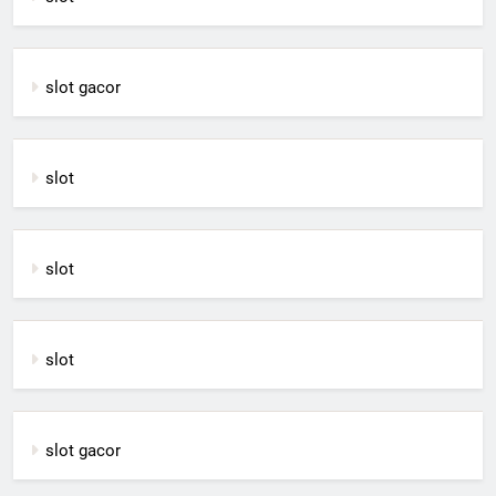
slot gacor
slot
slot
slot
slot gacor