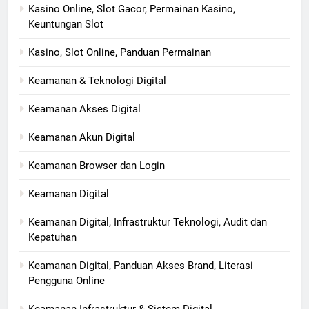
Kasino Online, Slot Gacor, Permainan Kasino,
Keuntungan Slot
Kasino, Slot Online, Panduan Permainan
Keamanan & Teknologi Digital
Keamanan Akses Digital
Keamanan Akun Digital
Keamanan Browser dan Login
Keamanan Digital
Keamanan Digital, Infrastruktur Teknologi, Audit dan
Kepatuhan
Keamanan Digital, Panduan Akses Brand, Literasi
Pengguna Online
Keamanan Infrastruktur & Sistem Digital