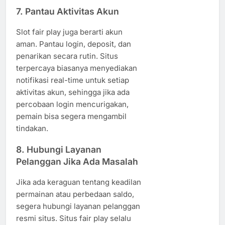
7. Pantau Aktivitas Akun
Slot fair play juga berarti akun
aman. Pantau login, deposit, dan
penarikan secara rutin. Situs
terpercaya biasanya menyediakan
notifikasi real-time untuk setiap
aktivitas akun, sehingga jika ada
percobaan login mencurigakan,
pemain bisa segera mengambil
tindakan.
8. Hubungi Layanan
Pelanggan Jika Ada Masalah
Jika ada keraguan tentang keadilan
permainan atau perbedaan saldo,
segera hubungi layanan pelanggan
resmi situs. Situs fair play selalu