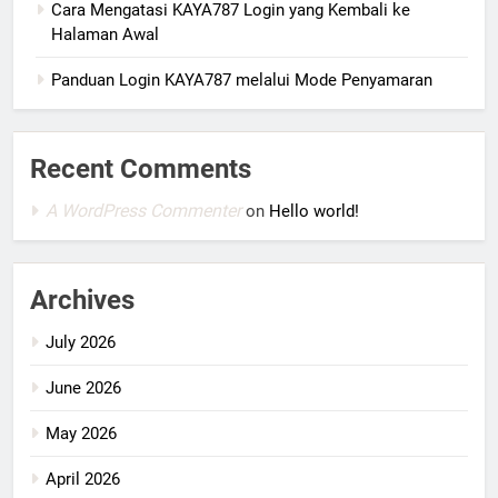
Cara Mengatasi KAYA787 Login yang Kembali ke
Halaman Awal
Panduan Login KAYA787 melalui Mode Penyamaran
Recent Comments
A WordPress Commenter
on
Hello world!
Archives
July 2026
June 2026
May 2026
April 2026