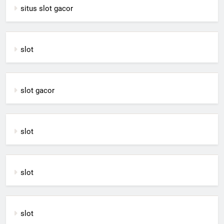
situs slot gacor
slot
slot gacor
slot
slot
slot