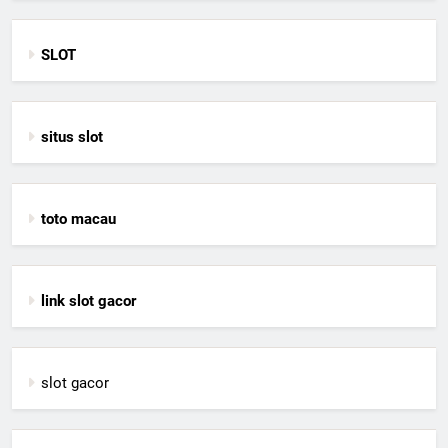
SLOT
situs slot
toto macau
link slot gacor
slot gacor