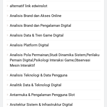
alternatif link edwinslot
Analisis Brand dan Akses Online
Analisis Brand dan Pengalaman Digital
Analisis Data & Tren Game Digital
Analisis Platform Digital
Analisis Pola Permainan,Studi Dinamika Sistem,Perilaku
Pemain Digital,Psikologi Interaksi Game,Observasi
Mesin Interaktif
Analisis Teknologi & Data Pengguna
Analitik Data & Teknologi Digital
Antarmuka & Pengalaman Pengguna Slot
Arsitektur Sistem & Infrastruktur Digital