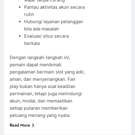
Pantau aktivitas akun secara
rutin
Hubungi layanan pelanggan
bila ada masalah
Evaluasi situs secara
berkala
Dengan langkah-langkah ini,
pemain dapat menikmati
pengalaman bermain slot yang adil,
aman, dan menyenangkan. Fair
play bukan hanya soal keadilan
permainan, tetapi juga melindungi
akun, modal, dan memastikan
setiap putaran memberikan
peluang menang yang nyata.
Read More