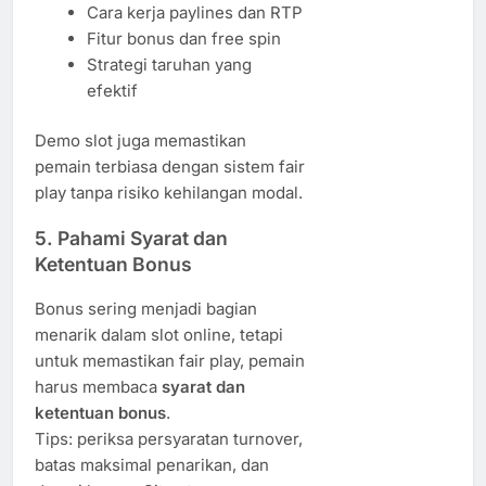
Cara kerja paylines dan RTP
Fitur bonus dan free spin
Strategi taruhan yang
efektif
Demo slot juga memastikan
pemain terbiasa dengan sistem fair
play tanpa risiko kehilangan modal.
5. Pahami Syarat dan
Ketentuan Bonus
Bonus sering menjadi bagian
menarik dalam slot online, tetapi
untuk memastikan fair play, pemain
harus membaca
syarat dan
ketentuan bonus
.
Tips: periksa persyaratan turnover,
batas maksimal penarikan, dan