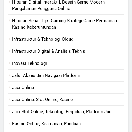
Hiburan Digital Interaktif, Desain Game Modern,
Pengalaman Pengguna Online
Hiburan Sehat Tips Gaming Strategi Game Permainan
Kasino Keberuntungan
Infrastruktur & Teknologi Cloud
Infrastruktur Digital & Analisis Teknis
Inovasi Teknologi
Jalur Akses dan Navigasi Platform
Judi Online
Judi Online, Slot Online, Kasino
Judi Slot Online, Teknologi Perjudian, Platform Judi
Kasino Online, Keamanan, Panduan