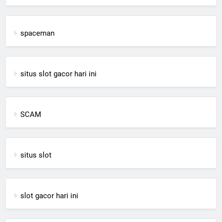
spaceman
situs slot gacor hari ini
SCAM
situs slot
slot gacor hari ini