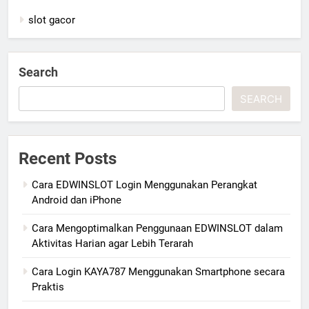
slot gacor
Search
SEARCH
Recent Posts
Cara EDWINSLOT Login Menggunakan Perangkat
Android dan iPhone
Cara Mengoptimalkan Penggunaan EDWINSLOT dalam
Aktivitas Harian agar Lebih Terarah
Cara Login KAYA787 Menggunakan Smartphone secara
Praktis