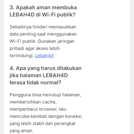
3. Apakah aman membuka
LEBAH4D di Wi-Fi publik?
Sebaiknya hindari memasukkan
data penting saat menggunakan
Wi-Fi publik. Gunakan jaringan
pribadi agar akses lebih
terlindungi.
Lebah4d
4. Apa yang harus dilakukan
jika halaman LEBAH4D
terasa tidak normal?
Pengguna bisa menutup halaman,
membersihkan cache,
memperbarui browser, lalu
mencoba kembali dengan koneksi
yang lebih stabil dan perangkat
yang aman.