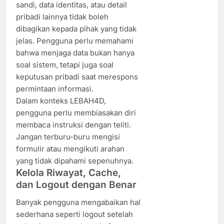
sandi, data identitas, atau detail
pribadi lainnya tidak boleh
dibagikan kepada pihak yang tidak
jelas. Pengguna perlu memahami
bahwa menjaga data bukan hanya
soal sistem, tetapi juga soal
keputusan pribadi saat merespons
permintaan informasi.
Dalam konteks LEBAH4D,
pengguna perlu membiasakan diri
membaca instruksi dengan teliti.
Jangan terburu-buru mengisi
formulir atau mengikuti arahan
yang tidak dipahami sepenuhnya.
Kelola Riwayat, Cache,
dan Logout dengan Benar
Banyak pengguna mengabaikan hal
sederhana seperti logout setelah