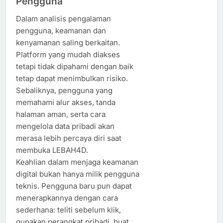
Pengguna
Dalam analisis pengalaman
pengguna, keamanan dan
kenyamanan saling berkaitan.
Platform yang mudah diakses
tetapi tidak dipahami dengan baik
tetap dapat menimbulkan risiko.
Sebaliknya, pengguna yang
memahami alur akses, tanda
halaman aman, serta cara
mengelola data pribadi akan
merasa lebih percaya diri saat
membuka LEBAH4D.
Keahlian dalam menjaga keamanan
digital bukan hanya milik pengguna
teknis. Pengguna baru pun dapat
menerapkannya dengan cara
sederhana: teliti sebelum klik,
gunakan perangkat pribadi, buat