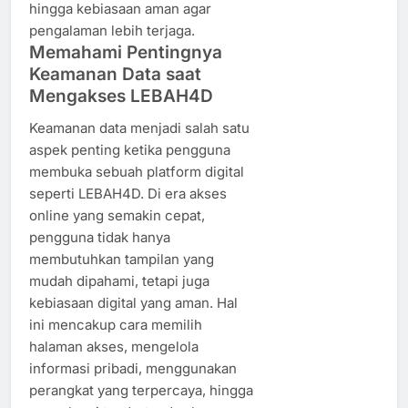
hingga kebiasaan aman agar
pengalaman lebih terjaga.
Memahami Pentingnya
Keamanan Data saat
Mengakses LEBAH4D
Keamanan data menjadi salah satu
aspek penting ketika pengguna
membuka sebuah platform digital
seperti LEBAH4D. Di era akses
online yang semakin cepat,
pengguna tidak hanya
membutuhkan tampilan yang
mudah dipahami, tetapi juga
kebiasaan digital yang aman. Hal
ini mencakup cara memilih
halaman akses, mengelola
informasi pribadi, menggunakan
perangkat yang terpercaya, hingga