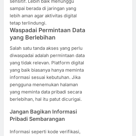
sensitif. Lebih baik menunggu
sampai berada di jaringan yang
lebih aman agar aktivitas digital
tetap terlindungi.
Waspadai Permintaan Data
yang Berlebihan
Salah satu tanda akses yang perlu
diwaspadai adalah permintaan data
yang tidak relevan. Platform digital
yang baik biasanya hanya meminta
informasi sesuai kebutuhan. Jika
pengguna menemukan halaman
yang meminta data pribadi secara
berlebihan, hal itu patut dicurigai.
Jangan Bagikan Informasi
Pribadi Sembarangan
Informasi seperti kode verifikasi,