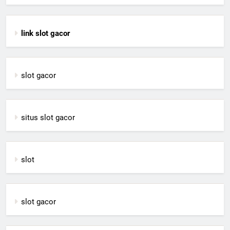
link slot gacor
slot gacor
situs slot gacor
slot
slot gacor