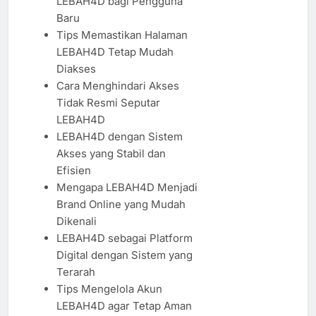
LEBAH4D bagi Pengguna
Baru
Tips Memastikan Halaman
LEBAH4D Tetap Mudah
Diakses
Cara Menghindari Akses
Tidak Resmi Seputar
LEBAH4D
LEBAH4D dengan Sistem
Akses yang Stabil dan
Efisien
Mengapa LEBAH4D Menjadi
Brand Online yang Mudah
Dikenali
LEBAH4D sebagai Platform
Digital dengan Sistem yang
Terarah
Tips Mengelola Akun
LEBAH4D agar Tetap Aman