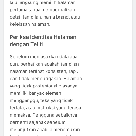
lalu langsung memilih halaman
pertama tanpa memperhatikan
detail tampilan, nama brand, atau
kejelasan halaman.
Periksa Identitas Halaman
dengan Teliti
Sebelum memasukkan data apa
pun, perhatikan apakah tampilan
halaman terlihat konsisten, rapi,
dan tidak mencurigakan. Halaman
yang tidak profesional biasanya
memiliki banyak elemen
mengganggu, teks yang tidak
tertata, atau instruksi yang terasa
memaksa. Pengguna sebaiknya
berhenti sejenak sebelum
melanjutkan apabila menemukan