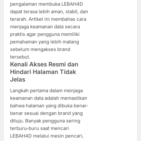
pengalaman membuka LEBAH4D
dapat terasa lebih aman, stabil, dan
terarah. Artikel ini membahas cara
menjaga keamanan data secara
praktis agar pengguna memiliki
pemahaman yang lebih matang
sebelum mengakses brand
tersebut.
Kenali Akses Resmi dan
Hindari Halaman Tidak
Jelas
Langkah pertama dalam menjaga
keamanan data adalah memastikan
bahwa halaman yang dibuka benar-
benar sesuai dengan brand yang
dituju. Banyak pengguna sering
terburu-buru saat mencari
LEBAH4D melalui mesin pencari,