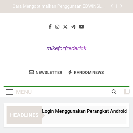
Skip
Cara Login KAYA787 Menggunakan Smartphone
to
secara Praktis
content
Cara Mengatasi KAYA787 Login yang Kembali ke
Halaman Awal
Cara EDWINSLOT Login Menggunakan Perangkat
Android dan iPhone
Cara Mengoptimalkan Penggunaan EDWINSLOT
dalam Aktivitas Harian agar Lebih Terarah
Cara Login KAYA787 Menggunakan Smartphone
secara Praktis
Mike For
Ikuti Visi Dan Misi Kampanye Mike For
Cara Mengatasi KAYA787 Login yang Kembali ke
NEWSLETTER
RANDOM NEWS
Frederick
Halaman Awal
Frederick Untuk Kota Frederick Yang Lebih
Baik.
MENU
ra EDWINSLOT Login Menggunakan Perangkat Android dan i
HEADLINES
Weeks Ago