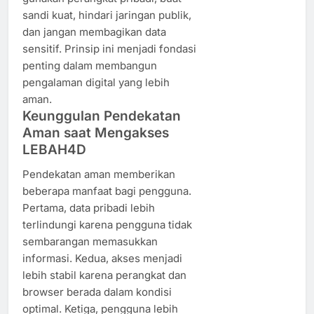
sandi kuat, hindari jaringan publik,
dan jangan membagikan data
sensitif. Prinsip ini menjadi fondasi
penting dalam membangun
pengalaman digital yang lebih
aman.
Keunggulan Pendekatan
Aman saat Mengakses
LEBAH4D
Pendekatan aman memberikan
beberapa manfaat bagi pengguna.
Pertama, data pribadi lebih
terlindungi karena pengguna tidak
sembarangan memasukkan
informasi. Kedua, akses menjadi
lebih stabil karena perangkat dan
browser berada dalam kondisi
optimal. Ketiga, pengguna lebih