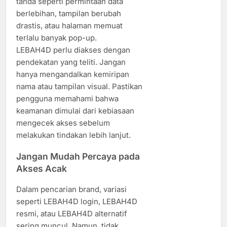
tanda seperti permintaan data
berlebihan, tampilan berubah
drastis, atau halaman memuat
terlalu banyak pop-up.
LEBAH4D perlu diakses dengan
pendekatan yang teliti. Jangan
hanya mengandalkan kemiripan
nama atau tampilan visual. Pastikan
pengguna memahami bahwa
keamanan dimulai dari kebiasaan
mengecek akses sebelum
melakukan tindakan lebih lanjut.
Jangan Mudah Percaya pada
Akses Acak
Dalam pencarian brand, variasi
seperti LEBAH4D login, LEBAH4D
resmi, atau LEBAH4D alternatif
sering muncul. Namun, tidak