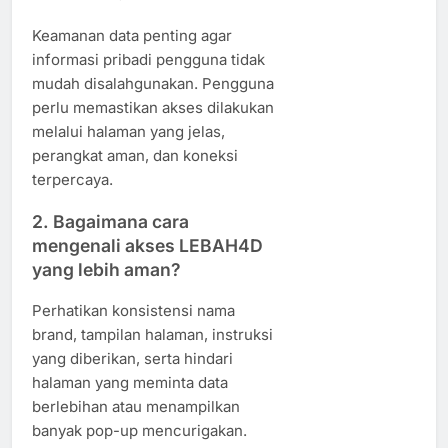
Keamanan data penting agar
informasi pribadi pengguna tidak
mudah disalahgunakan. Pengguna
perlu memastikan akses dilakukan
melalui halaman yang jelas,
perangkat aman, dan koneksi
terpercaya.
2. Bagaimana cara
mengenali akses LEBAH4D
yang lebih aman?
Perhatikan konsistensi nama
brand, tampilan halaman, instruksi
yang diberikan, serta hindari
halaman yang meminta data
berlebihan atau menampilkan
banyak pop-up mencurigakan.