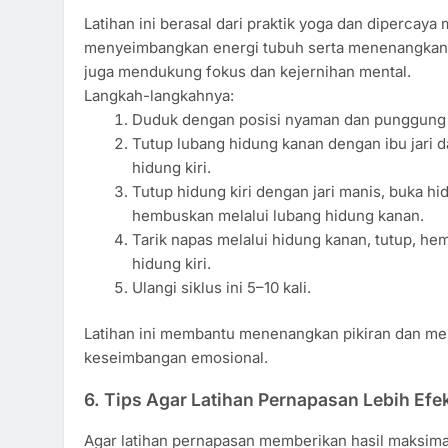
Latihan ini berasal dari praktik yoga dan dipercay
menyeimbangkan energi tubuh serta menenangkan pi
juga mendukung fokus dan kejernihan mental.
Langkah-langkahnya:
Duduk dengan posisi nyaman dan punggung 
Tutup lubang hidung kanan dengan ibu jari da
hidung kiri.
Tutup hidung kiri dengan jari manis, buka hi
hembuskan melalui lubang hidung kanan.
Tarik napas melalui hidung kanan, tutup, he
hidung kiri.
Ulangi siklus ini 5–10 kali.
Latihan ini membantu menenangkan pikiran dan me
keseimbangan emosional.
6. Tips Agar Latihan Pernapasan Lebih Efek
Agar latihan pernapasan memberikan hasil maksima