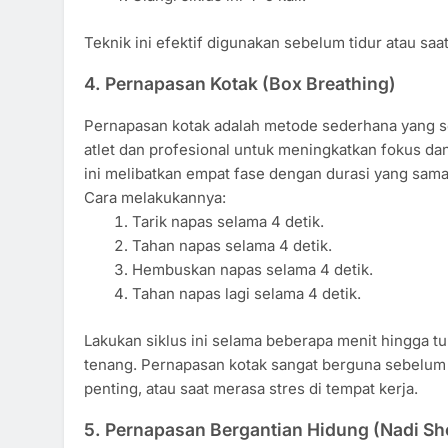
Teknik ini efektif digunakan sebelum tidur atau saa
4. Pernapasan Kotak (Box Breathing)
Pernapasan kotak adalah metode sederhana yang s
atlet dan profesional untuk meningkatkan fokus da
ini melibatkan empat fase dengan durasi yang sama
Cara melakukannya:
Tarik napas selama 4 detik.
Tahan napas selama 4 detik.
Hembuskan napas selama 4 detik.
Tahan napas lagi selama 4 detik.
Lakukan siklus ini selama beberapa menit hingga tu
tenang. Pernapasan kotak sangat berguna sebelum 
penting, atau saat merasa stres di tempat kerja.
5. Pernapasan Bergantian Hidung (Nadi S