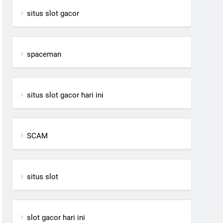
situs slot gacor
spaceman
situs slot gacor hari ini
SCAM
situs slot
slot gacor hari ini