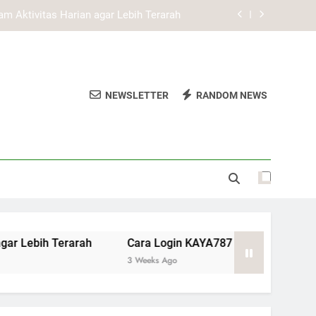
Aktivitas Harian agar Lebih Terarah
nggunakan Smartphone secara Praktis
 Login yang Kembali ke Halaman Awal
NEWSLETTER
RANDOM NEWS
nakan Perangkat Android dan iPhone
Aktivitas Harian agar Lebih Terarah
g Lebih Baik.
nggunakan Smartphone secara Praktis
 Login yang Kembali ke Halaman Awal
erarah
Cara Login KAYA787 Menggunakan Smartphone s
3 Weeks Ago