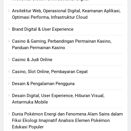
Arsitektur Web, Operasional Digital, Keamanan Aplikasi,
Optimasi Performa, Infrastruktur Cloud
Brand Digital & User Experience
Casino & Gaming, Perbandingan Permainan Kasino,
Panduan Permainan Kasino
Casino & Judi Online
Casino, Slot Online, Pembayaran Cepat
Desain & Pengalaman Pengguna
Desain Digital, User Experience, Hiburan Visual,
Antarmuka Mobile
Dunia Pokémon Energi dan Fenomena Alam Sains dalam
Fiksi Ekologi Imajinatif Analisis Elemen Pokémon
Edukasi Populer