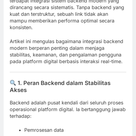
terdapat integrasi sistem backend modern yang
dirancang secara sistematis. Tanpa backend yang
kuat dan terstruktur, sebuah link tidak akan
mampu memberikan performa optimal secara
konsisten.
Artikel ini mengulas bagaimana integrasi backend
modern berperan penting dalam menjaga
stabilitas, keamanan, dan pengalaman pengguna
pada platform digital berbasis interaksi real-time.
1. Peran Backend dalam Stabilitas
Akses
Backend adalah pusat kendali dari seluruh proses
operasional platform digital. Ia bertanggung jawab
terhadap:
Pemrosesan data