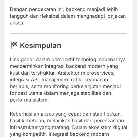
Dengan pendekatan ini, backend menjadi lebih
tangguh dan fleksibel dalam menghadapi lonjakan
akses.
Kesimpulan
Link gacor dalam perspektif teknologi sebenarnya
mencerminkan integrasi backend modern yang
kuat dan terstruktur. Arsitektur microservices,
integrasi API, manajemen trafik, keamanan
berlapis, serta monitoring berkelanjutan menjadi
fondasi utama dalam menjaga stabilitas dan
performa sistem.
Keberhasilan akses yang cepat dan stabil bukan
hasil kebetulan, melainkan hasil dari perencanaan
infrastruktur yang matang. Dalam ekosistem digital
yang kompetitif, integrasi backend modern