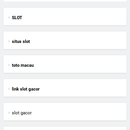
SLOT
situs slot
toto macau
link slot gacor
slot gacor