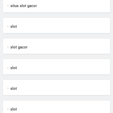
situs slot gacor
slot
slot gacor
slot
slot
slot