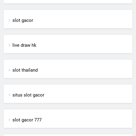
slot gacor
live draw hk
slot thailand
situs slot gacor
slot gacor 777