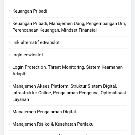
Keuangan Pribadi
Keuangan Pribadi, Manajemen Uang, Pengembangan Diri,
Perencanaan Keuangan, Mindset Finansial
link alternatif edwinslot
login edwinslot
Login Protection, Threat Monitoring, Sistem Keamanan
Adaptif
Manajemen Akses Platform, Struktur Sistem Digital,
Infrastruktur Online, Pengalaman Pengguna, Optimalisasi
Layanan
Manajemen Pengalaman Digital
Manajemen Risiko & Kesehatan Perilaku