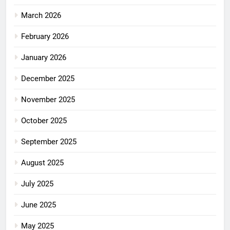
March 2026
February 2026
January 2026
December 2025
November 2025
October 2025
September 2025
August 2025
July 2025
June 2025
May 2025