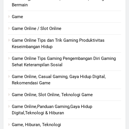
Bermain
Game
Game Online / Slot Online
Game Online Tips dan Trik Gaming Produktivitas
Keseimbangan Hidup
Game Online Tips Gaming Pengembangan Diri Gaming
Sehat Keterampilan Sosial
Game Online, Casual Gaming, Gaya Hidup Digital,
Rekomendasi Game
Game Online, Slot Online, Teknologi Game
Game Online,Panduan Gaming,Gaya Hidup
Digital,Teknologi & Hiburan
Game, Hiburan, Teknologi