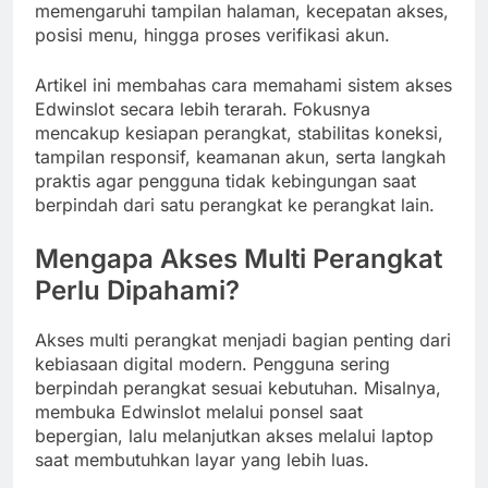
memengaruhi tampilan halaman, kecepatan akses,
posisi menu, hingga proses verifikasi akun.
Artikel ini membahas cara memahami sistem akses
Edwinslot secara lebih terarah. Fokusnya
mencakup kesiapan perangkat, stabilitas koneksi,
tampilan responsif, keamanan akun, serta langkah
praktis agar pengguna tidak kebingungan saat
berpindah dari satu perangkat ke perangkat lain.
Mengapa Akses Multi Perangkat
Perlu Dipahami?
Akses multi perangkat menjadi bagian penting dari
kebiasaan digital modern. Pengguna sering
berpindah perangkat sesuai kebutuhan. Misalnya,
membuka Edwinslot melalui ponsel saat
bepergian, lalu melanjutkan akses melalui laptop
saat membutuhkan layar yang lebih luas.