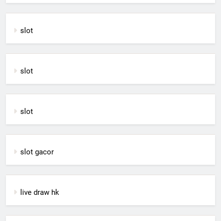
slot
slot
slot
slot gacor
live draw hk