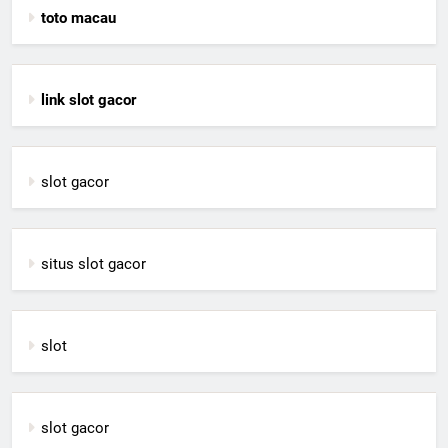
toto macau
link slot gacor
slot gacor
situs slot gacor
slot
slot gacor