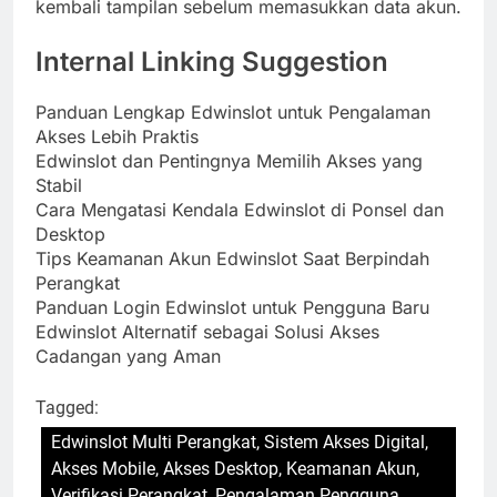
kembali tampilan sebelum memasukkan data akun.
Internal Linking Suggestion
Panduan Lengkap Edwinslot untuk Pengalaman
Akses Lebih Praktis
Edwinslot dan Pentingnya Memilih Akses yang
Stabil
Cara Mengatasi Kendala Edwinslot di Ponsel dan
Desktop
Tips Keamanan Akun Edwinslot Saat Berpindah
Perangkat
Panduan Login Edwinslot untuk Pengguna Baru
Edwinslot Alternatif sebagai Solusi Akses
Cadangan yang Aman
Tagged:
Edwinslot Multi Perangkat, Sistem Akses Digital,
Akses Mobile, Akses Desktop, Keamanan Akun,
Verifikasi Perangkat, Pengalaman Pengguna