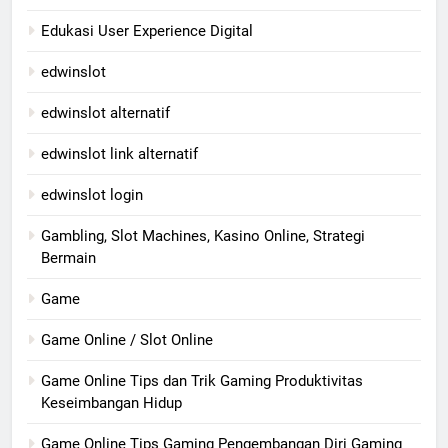
Edukasi User Experience Digital
edwinslot
edwinslot alternatif
edwinslot link alternatif
edwinslot login
Gambling, Slot Machines, Kasino Online, Strategi
Bermain
Game
Game Online / Slot Online
Game Online Tips dan Trik Gaming Produktivitas
Keseimbangan Hidup
Game Online Tips Gaming Pengembangan Diri Gaming