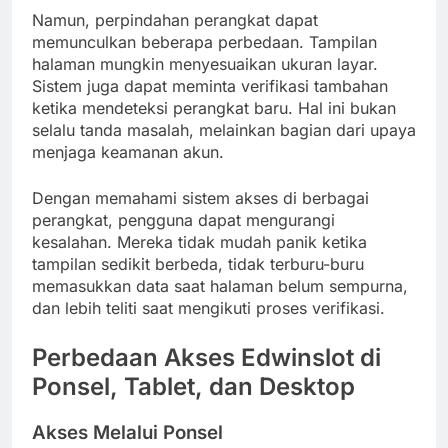
Namun, perpindahan perangkat dapat
memunculkan beberapa perbedaan. Tampilan
halaman mungkin menyesuaikan ukuran layar.
Sistem juga dapat meminta verifikasi tambahan
ketika mendeteksi perangkat baru. Hal ini bukan
selalu tanda masalah, melainkan bagian dari upaya
menjaga keamanan akun.
Dengan memahami sistem akses di berbagai
perangkat, pengguna dapat mengurangi
kesalahan. Mereka tidak mudah panik ketika
tampilan sedikit berbeda, tidak terburu-buru
memasukkan data saat halaman belum sempurna,
dan lebih teliti saat mengikuti proses verifikasi.
Perbedaan Akses Edwinslot di
Ponsel, Tablet, dan Desktop
Akses Melalui Ponsel