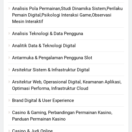
Analisis Pola Permainan,Studi Dinamika Sistem,Perilaku
Pemain Digital,Psikologi Interaksi Game,Observasi
Mesin Interaktif
Analisis Teknologi & Data Pengguna
Analitik Data & Teknologi Digital
Antarmuka & Pengalaman Pengguna Slot
Arsitektur Sistem & Infrastruktur Digital
Arsitektur Web, Operasional Digital, Keamanan Aplikasi,
Optimasi Performa, Infrastruktur Cloud
Brand Digital & User Experience
Casino & Gaming, Perbandingan Permainan Kasino,
Panduan Permainan Kasino
Casino & Judi Online