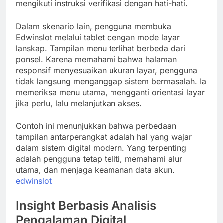
mengikuti instruksi verifikasi dengan hati-hati.
Dalam skenario lain, pengguna membuka
Edwinslot melalui tablet dengan mode layar
lanskap. Tampilan menu terlihat berbeda dari
ponsel. Karena memahami bahwa halaman
responsif menyesuaikan ukuran layar, pengguna
tidak langsung menganggap sistem bermasalah. Ia
memeriksa menu utama, mengganti orientasi layar
jika perlu, lalu melanjutkan akses.
Contoh ini menunjukkan bahwa perbedaan
tampilan antarperangkat adalah hal yang wajar
dalam sistem digital modern. Yang terpenting
adalah pengguna tetap teliti, memahami alur
utama, dan menjaga keamanan data akun.
edwinslot
Insight Berbasis Analisis
Pengalaman Digital