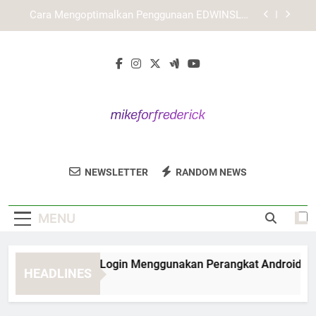
Skip
Cara Login KAYA787 Menggunakan Smartphone
to
secara Praktis
content
Cara Mengatasi KAYA787 Login yang Kembali ke
Halaman Awal
Cara EDWINSLOT Login Menggunakan Perangkat
Android dan iPhone
Cara Mengoptimalkan Penggunaan EDWINSLOT
dalam Aktivitas Harian agar Lebih Terarah
Cara Login KAYA787 Menggunakan Smartphone
secara Praktis
Mike For
Ikuti Visi Dan Misi Kampanye Mike For
Cara Mengatasi KAYA787 Login yang Kembali ke
NEWSLETTER
RANDOM NEWS
Frederick
Halaman Awal
Frederick Untuk Kota Frederick Yang Lebih
Baik.
MENU
ra EDWINSLOT Login Menggunakan Perangkat Android dan i
HEADLINES
Weeks Ago