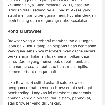
kekuatan sinyal. Jika memakai Wi-Fi, pastikan
jaringan tidak sedang terlalu padat. Akses yang
stabil membantu pengguna mengikuti alur dengan
lebih tenang dan mengurangi risiko kesalahan.
Kondisi Browser
Browser yang diperbarui memberikan dukungan
lebih baik untuk tampilan responsif dan keamanan.
Pengguna sebaiknya membersihkan cache secara
berkala agar halaman tidak menampilkan data
lama. Cache yang menumpuk dapat membuat
halaman terasa lambat atau tidak menampilkan
elemen terbaru dengan baik.
Jika Edwinslot sulit dibuka di satu browser,
pengguna dapat mencoba browser lain sebagai
pembanding. Langkah ini membantu mengetahui
apakah kendala berasal dari sistem, perangkat,
atau browser yang digunakan.