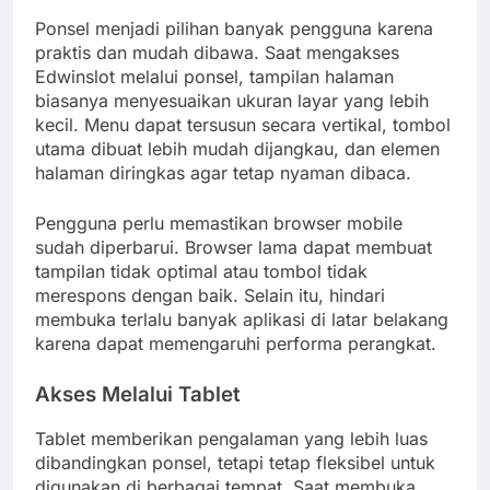
Ponsel menjadi pilihan banyak pengguna karena
praktis dan mudah dibawa. Saat mengakses
Edwinslot melalui ponsel, tampilan halaman
biasanya menyesuaikan ukuran layar yang lebih
kecil. Menu dapat tersusun secara vertikal, tombol
utama dibuat lebih mudah dijangkau, dan elemen
halaman diringkas agar tetap nyaman dibaca.
Pengguna perlu memastikan browser mobile
sudah diperbarui. Browser lama dapat membuat
tampilan tidak optimal atau tombol tidak
merespons dengan baik. Selain itu, hindari
membuka terlalu banyak aplikasi di latar belakang
karena dapat memengaruhi performa perangkat.
Akses Melalui Tablet
Tablet memberikan pengalaman yang lebih luas
dibandingkan ponsel, tetapi tetap fleksibel untuk
digunakan di berbagai tempat. Saat membuka