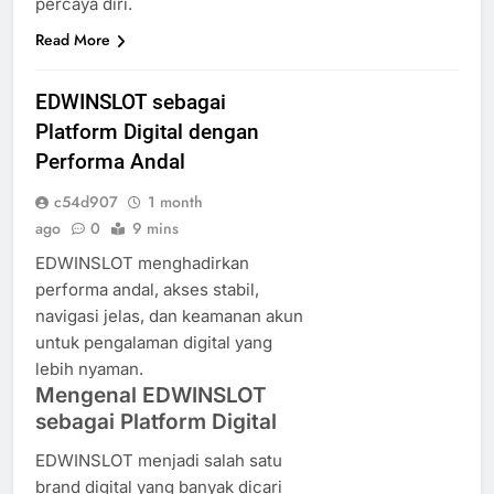
percaya diri.
Read More
EDWINSLOT sebagai
Platform Digital dengan
Performa Andal
c54d907
1 month
ago
0
9 mins
EDWINSLOT menghadirkan
performa andal, akses stabil,
navigasi jelas, dan keamanan akun
untuk pengalaman digital yang
lebih nyaman.
Mengenal EDWINSLOT
sebagai Platform Digital
EDWINSLOT menjadi salah satu
brand digital yang banyak dicari