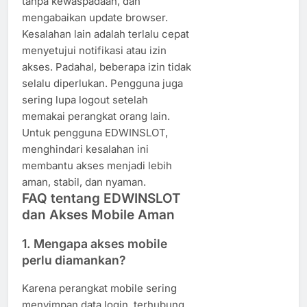
tanpa kewaspadaan, dan
mengabaikan update browser.
Kesalahan lain adalah terlalu cepat
menyetujui notifikasi atau izin
akses. Padahal, beberapa izin tidak
selalu diperlukan. Pengguna juga
sering lupa logout setelah
memakai perangkat orang lain.
Untuk pengguna EDWINSLOT,
menghindari kesalahan ini
membantu akses menjadi lebih
aman, stabil, dan nyaman.
FAQ tentang EDWINSLOT
dan Akses Mobile Aman
1. Mengapa akses mobile
perlu diamankan?
Karena perangkat mobile sering
menyimpan data login, terhubung