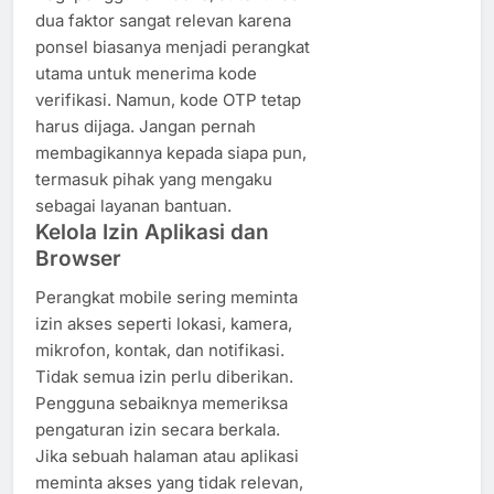
dua faktor sangat relevan karena
ponsel biasanya menjadi perangkat
utama untuk menerima kode
verifikasi. Namun, kode OTP tetap
harus dijaga. Jangan pernah
membagikannya kepada siapa pun,
termasuk pihak yang mengaku
sebagai layanan bantuan.
Kelola Izin Aplikasi dan
Browser
Perangkat mobile sering meminta
izin akses seperti lokasi, kamera,
mikrofon, kontak, dan notifikasi.
Tidak semua izin perlu diberikan.
Pengguna sebaiknya memeriksa
pengaturan izin secara berkala.
Jika sebuah halaman atau aplikasi
meminta akses yang tidak relevan,