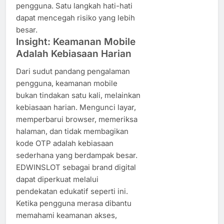
pengguna. Satu langkah hati-hati
dapat mencegah risiko yang lebih
besar.
Insight: Keamanan Mobile
Adalah Kebiasaan Harian
Dari sudut pandang pengalaman
pengguna, keamanan mobile
bukan tindakan satu kali, melainkan
kebiasaan harian. Mengunci layar,
memperbarui browser, memeriksa
halaman, dan tidak membagikan
kode OTP adalah kebiasaan
sederhana yang berdampak besar.
EDWINSLOT sebagai brand digital
dapat diperkuat melalui
pendekatan edukatif seperti ini.
Ketika pengguna merasa dibantu
memahami keamanan akses,