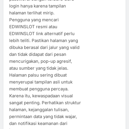
login hanya karena tampilan
halaman terlihat mirip.
Pengguna yang mencari
EDWINSLOT resmi atau
EDWINSLOT link alternatif perlu
lebih teliti. Pastikan halaman yang
dibuka berasal dari jalur yang valid
dan tidak didapat dari pesan
mencurigakan, pop-up agresif,
atau sumber yang tidak jelas.
Halaman palsu sering dibuat
menyerupai tampilan asli untuk
membuat pengguna percaya.
Karena itu, kewaspadaan visual
sangat penting. Perhatikan struktur
halaman, kejanggalan tulisan,
permintaan data yang tidak wajar,
dan notifikasi keamanan dari