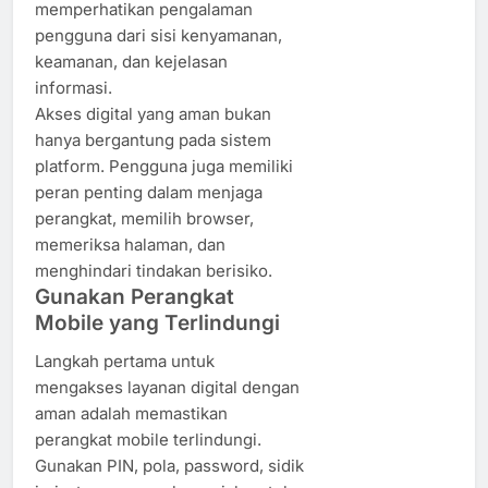
memperhatikan pengalaman
pengguna dari sisi kenyamanan,
keamanan, dan kejelasan
informasi.
Akses digital yang aman bukan
hanya bergantung pada sistem
platform. Pengguna juga memiliki
peran penting dalam menjaga
perangkat, memilih browser,
memeriksa halaman, dan
menghindari tindakan berisiko.
Gunakan Perangkat
Mobile yang Terlindungi
Langkah pertama untuk
mengakses layanan digital dengan
aman adalah memastikan
perangkat mobile terlindungi.
Gunakan PIN, pola, password, sidik