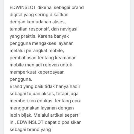
EDWINSLOT dikenal sebagai brand
digital yang sering dikaitkan
dengan kemudahan akses,
tampilan responsif, dan navigasi
yang praktis. Karena banyak
pengguna mengakses layanan
melalui perangkat mobile,
pembahasan tentang keamanan
mobile menjadi relevan untuk
memperkuat kepercayaan
pengguna.
Brand yang baik tidak hanya hadir
sebagai tujuan akses, tetapi juga
memberikan edukasi tentang cara
menggunakan layanan dengan
lebih bijak. Melalui artikel seperti
ini, EDWINSLOT dapat diposisikan
sebagai brand yang