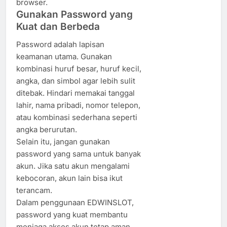
browser.
Gunakan Password yang
Kuat dan Berbeda
Password adalah lapisan
keamanan utama. Gunakan
kombinasi huruf besar, huruf kecil,
angka, dan simbol agar lebih sulit
ditebak. Hindari memakai tanggal
lahir, nama pribadi, nomor telepon,
atau kombinasi sederhana seperti
angka berurutan.
Selain itu, jangan gunakan
password yang sama untuk banyak
akun. Jika satu akun mengalami
kebocoran, akun lain bisa ikut
terancam.
Dalam penggunaan EDWINSLOT,
password yang kuat membantu
menjaga akses akun tetap aman.