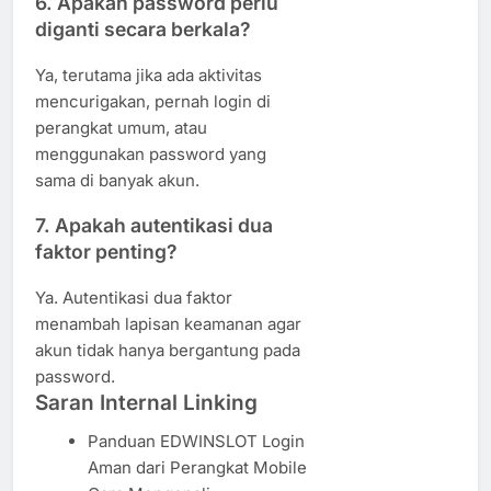
6. Apakah password perlu
diganti secara berkala?
Ya, terutama jika ada aktivitas
mencurigakan, pernah login di
perangkat umum, atau
menggunakan password yang
sama di banyak akun.
7. Apakah autentikasi dua
faktor penting?
Ya. Autentikasi dua faktor
menambah lapisan keamanan agar
akun tidak hanya bergantung pada
password.
Saran Internal Linking
Panduan EDWINSLOT Login
Aman dari Perangkat Mobile