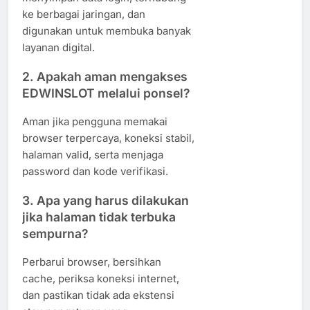
ke berbagai jaringan, dan
digunakan untuk membuka banyak
layanan digital.
2. Apakah aman mengakses
EDWINSLOT melalui ponsel?
Aman jika pengguna memakai
browser terpercaya, koneksi stabil,
halaman valid, serta menjaga
password dan kode verifikasi.
3. Apa yang harus dilakukan
jika halaman tidak terbuka
sempurna?
Perbarui browser, bersihkan
cache, periksa koneksi internet,
dan pastikan tidak ada ekstensi