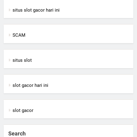
situs slot gacor hari ini
SCAM
situs slot
slot gacor hari ini
slot gacor
Search