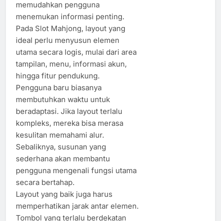
memudahkan pengguna
menemukan informasi penting.
Pada Slot Mahjong, layout yang
ideal perlu menyusun elemen
utama secara logis, mulai dari area
tampilan, menu, informasi akun,
hingga fitur pendukung.
Pengguna baru biasanya
membutuhkan waktu untuk
beradaptasi. Jika layout terlalu
kompleks, mereka bisa merasa
kesulitan memahami alur.
Sebaliknya, susunan yang
sederhana akan membantu
pengguna mengenali fungsi utama
secara bertahap.
Layout yang baik juga harus
memperhatikan jarak antar elemen.
Tombol yang terlalu berdekatan