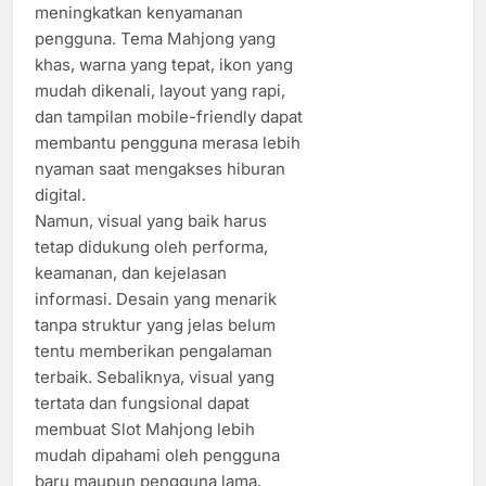
meningkatkan kenyamanan
pengguna. Tema Mahjong yang
khas, warna yang tepat, ikon yang
mudah dikenali, layout yang rapi,
dan tampilan mobile-friendly dapat
membantu pengguna merasa lebih
nyaman saat mengakses hiburan
digital.
Namun, visual yang baik harus
tetap didukung oleh performa,
keamanan, dan kejelasan
informasi. Desain yang menarik
tanpa struktur yang jelas belum
tentu memberikan pengalaman
terbaik. Sebaliknya, visual yang
tertata dan fungsional dapat
membuat Slot Mahjong lebih
mudah dipahami oleh pengguna
baru maupun pengguna lama.