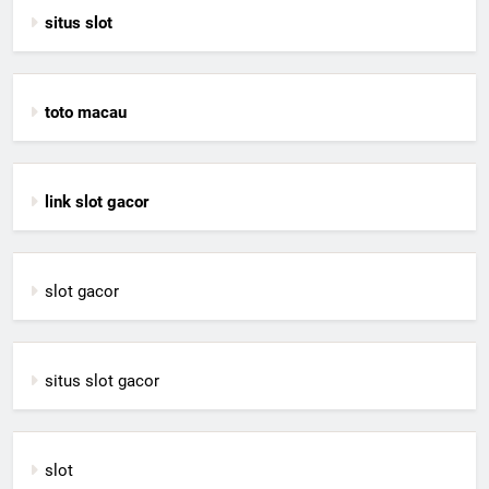
situs slot
toto macau
link slot gacor
slot gacor
situs slot gacor
slot