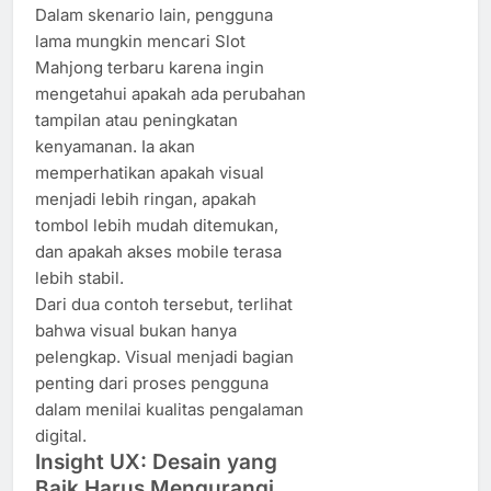
Dalam skenario lain, pengguna
lama mungkin mencari Slot
Mahjong terbaru karena ingin
mengetahui apakah ada perubahan
tampilan atau peningkatan
kenyamanan. Ia akan
memperhatikan apakah visual
menjadi lebih ringan, apakah
tombol lebih mudah ditemukan,
dan apakah akses mobile terasa
lebih stabil.
Dari dua contoh tersebut, terlihat
bahwa visual bukan hanya
pelengkap. Visual menjadi bagian
penting dari proses pengguna
dalam menilai kualitas pengalaman
digital.
Insight UX: Desain yang
Baik Harus Mengurangi