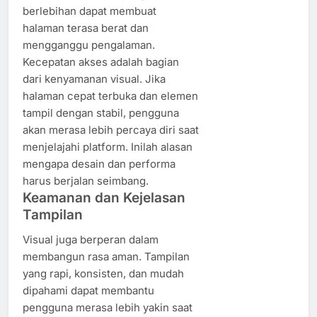
berlebihan dapat membuat
halaman terasa berat dan
mengganggu pengalaman.
Kecepatan akses adalah bagian
dari kenyamanan visual. Jika
halaman cepat terbuka dan elemen
tampil dengan stabil, pengguna
akan merasa lebih percaya diri saat
menjelajahi platform. Inilah alasan
mengapa desain dan performa
harus berjalan seimbang.
Keamanan dan Kejelasan
Tampilan
Visual juga berperan dalam
membangun rasa aman. Tampilan
yang rapi, konsisten, dan mudah
dipahami dapat membantu
pengguna merasa lebih yakin saat