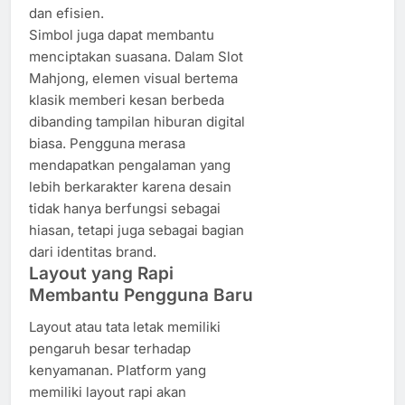
dan efisien.
Simbol juga dapat membantu
menciptakan suasana. Dalam Slot
Mahjong, elemen visual bertema
klasik memberi kesan berbeda
dibanding tampilan hiburan digital
biasa. Pengguna merasa
mendapatkan pengalaman yang
lebih berkarakter karena desain
tidak hanya berfungsi sebagai
hiasan, tetapi juga sebagai bagian
dari identitas brand.
Layout yang Rapi
Membantu Pengguna Baru
Layout atau tata letak memiliki
pengaruh besar terhadap
kenyamanan. Platform yang
memiliki layout rapi akan