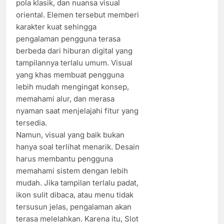
pola klasik, dan nuansa visual
oriental. Elemen tersebut memberi
karakter kuat sehingga
pengalaman pengguna terasa
berbeda dari hiburan digital yang
tampilannya terlalu umum. Visual
yang khas membuat pengguna
lebih mudah mengingat konsep,
memahami alur, dan merasa
nyaman saat menjelajahi fitur yang
tersedia.
Namun, visual yang baik bukan
hanya soal terlihat menarik. Desain
harus membantu pengguna
memahami sistem dengan lebih
mudah. Jika tampilan terlalu padat,
ikon sulit dibaca, atau menu tidak
tersusun jelas, pengalaman akan
terasa melelahkan. Karena itu, Slot