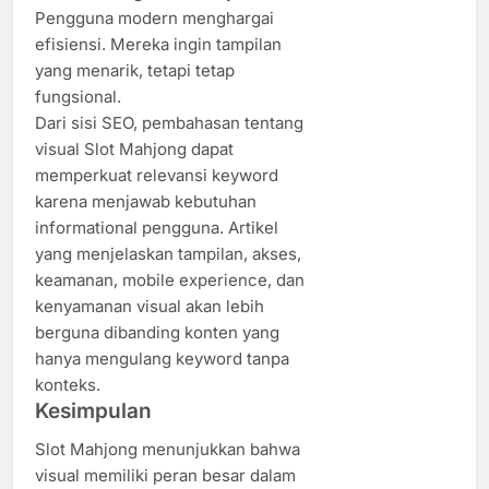
Pengguna modern menghargai
efisiensi. Mereka ingin tampilan
yang menarik, tetapi tetap
fungsional.
Dari sisi SEO, pembahasan tentang
visual Slot Mahjong dapat
memperkuat relevansi keyword
karena menjawab kebutuhan
informational pengguna. Artikel
yang menjelaskan tampilan, akses,
keamanan, mobile experience, dan
kenyamanan visual akan lebih
berguna dibanding konten yang
hanya mengulang keyword tanpa
konteks.
Kesimpulan
Slot Mahjong menunjukkan bahwa
visual memiliki peran besar dalam