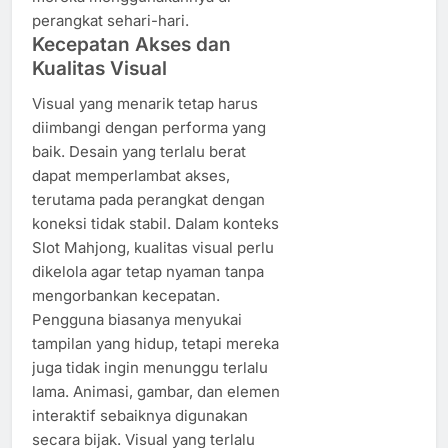
perangkat sehari-hari.
Kecepatan Akses dan
Kualitas Visual
Visual yang menarik tetap harus
diimbangi dengan performa yang
baik. Desain yang terlalu berat
dapat memperlambat akses,
terutama pada perangkat dengan
koneksi tidak stabil. Dalam konteks
Slot Mahjong, kualitas visual perlu
dikelola agar tetap nyaman tanpa
mengorbankan kecepatan.
Pengguna biasanya menyukai
tampilan yang hidup, tetapi mereka
juga tidak ingin menunggu terlalu
lama. Animasi, gambar, dan elemen
interaktif sebaiknya digunakan
secara bijak. Visual yang terlalu