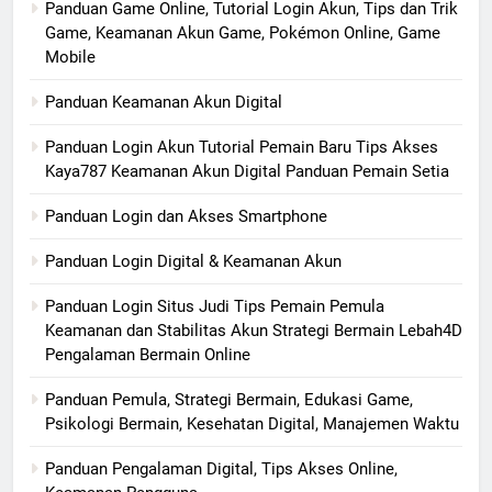
Panduan Game Online, Tutorial Login Akun, Tips dan Trik
Game, Keamanan Akun Game, Pokémon Online, Game
Mobile
Panduan Keamanan Akun Digital
Panduan Login Akun Tutorial Pemain Baru Tips Akses
Kaya787 Keamanan Akun Digital Panduan Pemain Setia
Panduan Login dan Akses Smartphone
Panduan Login Digital & Keamanan Akun
Panduan Login Situs Judi Tips Pemain Pemula
Keamanan dan Stabilitas Akun Strategi Bermain Lebah4D
Pengalaman Bermain Online
Panduan Pemula, Strategi Bermain, Edukasi Game,
Psikologi Bermain, Kesehatan Digital, Manajemen Waktu
Panduan Pengalaman Digital, Tips Akses Online,