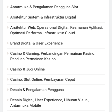
Antarmuka & Pengalaman Pengguna Slot
Arsitektur Sistem & Infrastruktur Digital
Arsitektur Web, Operasional Digital, Keamanan Aplikasi,
Optimasi Performa, Infrastruktur Cloud
Brand Digital & User Experience
Casino & Gaming, Perbandingan Permainan Kasino,
Panduan Permainan Kasino
Casino & Judi Online
Casino, Slot Online, Pembayaran Cepat
Desain & Pengalaman Pengguna
Desain Digital, User Experience, Hiburan Visual,
Antarmuka Mobile