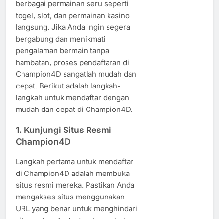
berbagai permainan seru seperti
togel, slot, dan permainan kasino
langsung. Jika Anda ingin segera
bergabung dan menikmati
pengalaman bermain tanpa
hambatan, proses pendaftaran di
Champion4D sangatlah mudah dan
cepat. Berikut adalah langkah-
langkah untuk mendaftar dengan
mudah dan cepat di Champion4D.
1.
Kunjungi Situs Resmi
Champion4D
Langkah pertama untuk mendaftar
di Champion4D adalah membuka
situs resmi mereka. Pastikan Anda
mengakses situs menggunakan
URL yang benar untuk menghindari