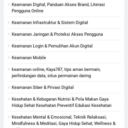
Keamanan Digital, Panduan Akses Brand, Literasi
Pengguna Online
Keamanan Infrastruktur & Sistem Digital
Keamanan Jaringan & Proteksi Akses Pengguna
Keamanan Login & Pemulihan Akun Digital
Keamanan Mobile
keamanan online, Kaya787, tips aman bermain,
perlindungan data, situs permainan daring
Keamanan Siber & Privasi Digital
Kesehatan & Kebugaran Nutrisi & Pola Makan Gaya
Hidup Sehat Kesehatan Preventif Edukasi Kesehatan
Kesehatan Mental & Emosional, Teknik Relaksasi,
Mindfulness & Meditasi, Gaya Hidup Sehat, Wellness &