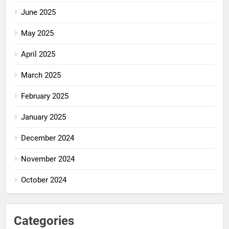
June 2025
May 2025
April 2025
March 2025
February 2025
January 2025
December 2024
November 2024
October 2024
Categories