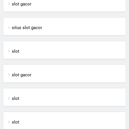
slot gacor
situs slot gacor
slot
slot gacor
slot
slot