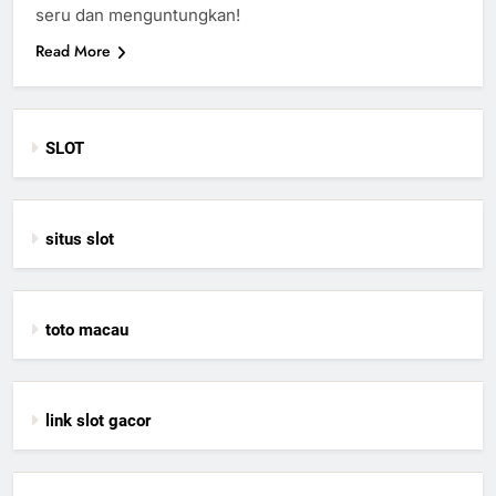
seru dan menguntungkan!
Read More
SLOT
situs slot
toto macau
link slot gacor