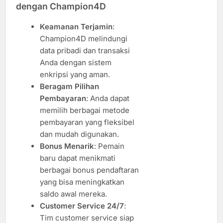
dengan Champion4D
Keamanan Terjamin
:
Champion4D melindungi
data pribadi dan transaksi
Anda dengan sistem
enkripsi yang aman.
Beragam Pilihan
Pembayaran
: Anda dapat
memilih berbagai metode
pembayaran yang fleksibel
dan mudah digunakan.
Bonus Menarik
: Pemain
baru dapat menikmati
berbagai bonus pendaftaran
yang bisa meningkatkan
saldo awal mereka.
Customer Service 24/7
:
Tim customer service siap