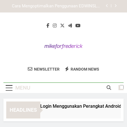
Skip
Cara Login KAYA787 Menggunakan Smartphone
to
secara Praktis
content
Cara Mengatasi KAYA787 Login yang Kembali ke
Halaman Awal
Cara EDWINSLOT Login Menggunakan Perangkat
Android dan iPhone
Cara Mengoptimalkan Penggunaan EDWINSLOT
dalam Aktivitas Harian agar Lebih Terarah
Cara Login KAYA787 Menggunakan Smartphone
secara Praktis
Mike For
Ikuti Visi Dan Misi Kampanye Mike For
Cara Mengatasi KAYA787 Login yang Kembali ke
NEWSLETTER
RANDOM NEWS
Frederick
Halaman Awal
Frederick Untuk Kota Frederick Yang Lebih
Baik.
MENU
ara EDWINSLOT Login Menggunakan Perangkat Android dan i
HEADLINES
Weeks Ago