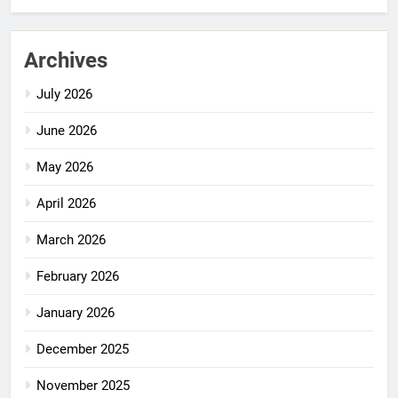
Archives
July 2026
June 2026
May 2026
April 2026
March 2026
February 2026
January 2026
December 2025
November 2025