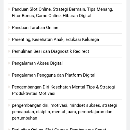
Panduan Slot Online, Strategi Bermain, Tips Menang,
Fitur Bonus, Game Online, Hiburan Digital
Panduan Taruhan Online
Parenting, Kesehatan Anak, Edukasi Keluarga
Pemulihan Sesi dan Diagnostik Redirect
Pengalaman Akses Digital
Pengalaman Pengguna dan Platform Digital
Pengembangan Diri Kesehatan Mental Tips & Strategi
Produktivitas Motivasi
pengembangan diri, motivasi, mindset sukses, strategi
pencapaian, disiplin, mental juara, pembelajaran dan
pertumbuhan