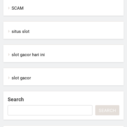
SCAM
situs slot
slot gacor hari ini
slot gacor
Search
SEARCH