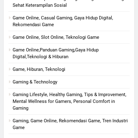
Sehat Keterampilan Sosial
Game Online, Casual Gaming, Gaya Hidup Digital,
Rekomendasi Game
Game Online, Slot Online, Teknologi Game
Game Online,Panduan Gaming,Gaya Hidup
Digital,Teknologi & Hiburan
Game, Hiburan, Teknologi
Gaming & Technology
Gaming Lifestyle, Healthy Gaming, Tips & Improvement,
Mental Wellness for Gamers, Personal Comfort in
Gaming
Gaming, Game Online, Rekomendasi Game, Tren Industri
Game