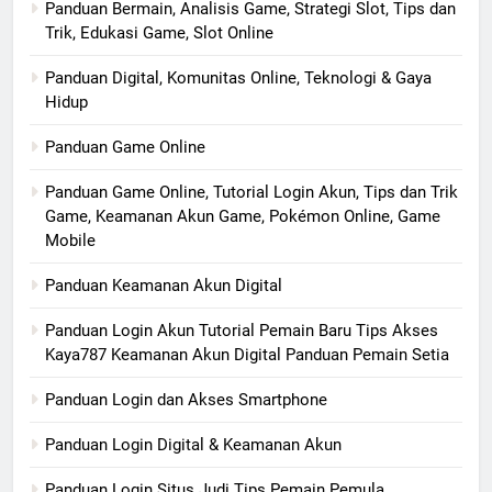
Panduan Bermain, Analisis Game, Strategi Slot, Tips dan
Trik, Edukasi Game, Slot Online
Panduan Digital, Komunitas Online, Teknologi & Gaya
Hidup
Panduan Game Online
Panduan Game Online, Tutorial Login Akun, Tips dan Trik
Game, Keamanan Akun Game, Pokémon Online, Game
Mobile
Panduan Keamanan Akun Digital
Panduan Login Akun Tutorial Pemain Baru Tips Akses
Kaya787 Keamanan Akun Digital Panduan Pemain Setia
Panduan Login dan Akses Smartphone
Panduan Login Digital & Keamanan Akun
Panduan Login Situs Judi Tips Pemain Pemula