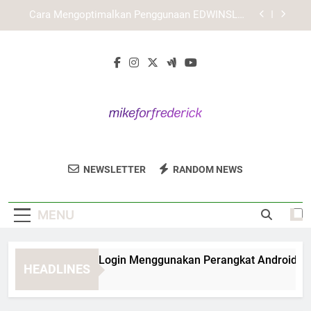
Skip
Cara Login KAYA787 Menggunakan Smartphone
to
secara Praktis
content
Cara Mengatasi KAYA787 Login yang Kembali ke
Halaman Awal
Cara EDWINSLOT Login Menggunakan Perangkat
Android dan iPhone
Cara Mengoptimalkan Penggunaan EDWINSLOT
dalam Aktivitas Harian agar Lebih Terarah
Cara Login KAYA787 Menggunakan Smartphone
secara Praktis
Mike For
Ikuti Visi Dan Misi Kampanye Mike For
Cara Mengatasi KAYA787 Login yang Kembali ke
NEWSLETTER
RANDOM NEWS
Frederick
Halaman Awal
Frederick Untuk Kota Frederick Yang Lebih
Baik.
MENU
ara EDWINSLOT Login Menggunakan Perangkat Android dan i
HEADLINES
Weeks Ago