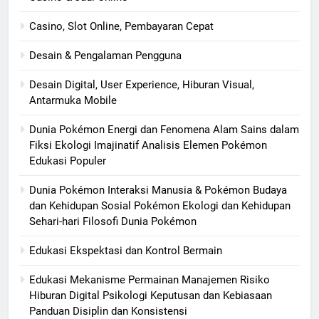
Casino, Slot Online, Pembayaran Cepat
Desain & Pengalaman Pengguna
Desain Digital, User Experience, Hiburan Visual,
Antarmuka Mobile
Dunia Pokémon Energi dan Fenomena Alam Sains dalam
Fiksi Ekologi Imajinatif Analisis Elemen Pokémon
Edukasi Populer
Dunia Pokémon Interaksi Manusia & Pokémon Budaya
dan Kehidupan Sosial Pokémon Ekologi dan Kehidupan
Sehari-hari Filosofi Dunia Pokémon
Edukasi Ekspektasi dan Kontrol Bermain
Edukasi Mekanisme Permainan Manajemen Risiko
Hiburan Digital Psikologi Keputusan dan Kebiasaan
Panduan Disiplin dan Konsistensi