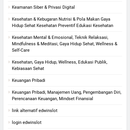
Keamanan Siber & Privasi Digital
Kesehatan & Kebugaran Nutrisi & Pola Makan Gaya
Hidup Sehat Kesehatan Preventif Edukasi Kesehatan
Kesehatan Mental & Emosional, Teknik Relaksasi,
Mindfulness & Meditasi, Gaya Hidup Sehat, Wellness &
Self-Care
Kesehatan, Gaya Hidup, Wellness, Edukasi Publik,
Kebiasaan Sehat
Keuangan Pribadi
Keuangan Pribadi, Manajemen Uang, Pengembangan Diri,
Perencanaan Keuangan, Mindset Finansial
link alternatif edwinslot
login edwinslot