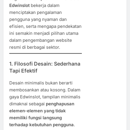
Edwinslot
bekerja dalam
menciptakan pengalaman
pengguna yang nyaman dan
efisien, serta mengapa pendekatan
ini semakin menjadi pilihan utama
dalam pengembangan website
resmi di berbagai sektor.
1. Filosofi Desain: Sederhana
Tapi Efektif
Desain minimalis bukan berarti
membosankan atau kosong. Dalam
gaya Edwinslot, tampilan minimalis
dimaknai sebagai
penghapusan
elemen-elemen yang tidak
memiliki fungsi langsung
terhadap kebutuhan pengguna
.