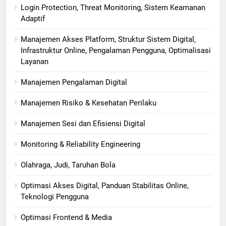
Login Protection, Threat Monitoring, Sistem Keamanan
Adaptif
Manajemen Akses Platform, Struktur Sistem Digital,
Infrastruktur Online, Pengalaman Pengguna, Optimalisasi
Layanan
Manajemen Pengalaman Digital
Manajemen Risiko & Kesehatan Perilaku
Manajemen Sesi dan Efisiensi Digital
Monitoring & Reliability Engineering
Olahraga, Judi, Taruhan Bola
Optimasi Akses Digital, Panduan Stabilitas Online,
Teknologi Pengguna
Optimasi Frontend & Media