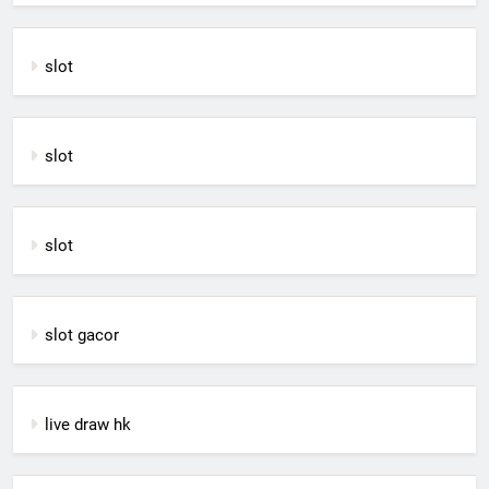
slot
slot
slot
slot gacor
live draw hk