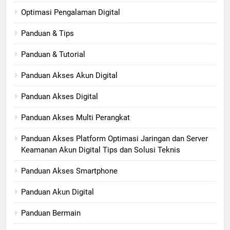
Optimasi Pengalaman Digital
Panduan & Tips
Panduan & Tutorial
Panduan Akses Akun Digital
Panduan Akses Digital
Panduan Akses Multi Perangkat
Panduan Akses Platform Optimasi Jaringan dan Server
Keamanan Akun Digital Tips dan Solusi Teknis
Panduan Akses Smartphone
Panduan Akun Digital
Panduan Bermain