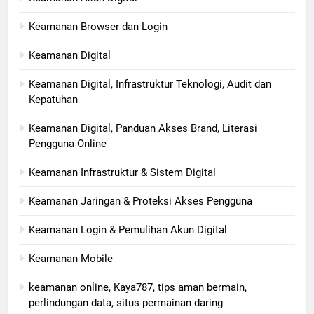
Keamanan Browser dan Login
Keamanan Digital
Keamanan Digital, Infrastruktur Teknologi, Audit dan
Kepatuhan
Keamanan Digital, Panduan Akses Brand, Literasi
Pengguna Online
Keamanan Infrastruktur & Sistem Digital
Keamanan Jaringan & Proteksi Akses Pengguna
Keamanan Login & Pemulihan Akun Digital
Keamanan Mobile
keamanan online, Kaya787, tips aman bermain,
perlindungan data, situs permainan daring