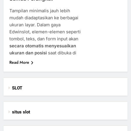
Tampilan minimalis jauh lebih
mudah diadaptasikan ke berbagai
ukuran layar. Dalam gaya
Edwinslot, elemen-elemen seperti
tombol, teks, dan form input akan
secara otomatis menyesuaikan
ukuran dan posisi
saat dibuka di
Read More
SLOT
situs slot