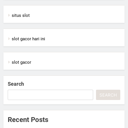
situs slot
slot gacor hari ini
slot gacor
Search
SEARCH
Recent Posts