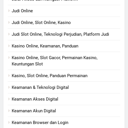
Judi Online
Judi Online, Slot Online, Kasino
Judi Slot Online, Teknologi Perjudian, Platform Judi
Kasino Online, Keamanan, Panduan
Kasino Online, Slot Gacor, Permainan Kasino,
Keuntungan Slot
Kasino, Slot Online, Panduan Permainan
Keamanan & Teknologi Digital
Keamanan Akses Digital
Keamanan Akun Digital
Keamanan Browser dan Login