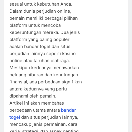
sesuai untuk kebutuhan Anda.
Dalam dunia perjudian online,
pemain memiliki berbagai pilihan
platform untuk mencoba
keberuntungan mereka. Dua jenis
platform yang paling populer
adalah bandar togel dan situs
perjudian lainnya seperti kasino
online atau taruhan olahraga.
Meskipun keduanya menawarkan
peluang hiburan dan keuntungan
finansial, ada perbedaan signifikan
antara keduanya yang perlu
dipahami oleh pemain.
Artikel ini akan membahas
perbedaan utama antara
bandar
togel
dan situs perjudian lainnya,
mencakup jenis permainan, cara
kerja, strategi, dan aspek penting