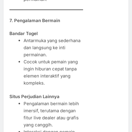
7. Pengalaman Bermain
Bandar Togel
Antarmuka yang sederhana
dan langsung ke inti
permainan.
Cocok untuk pemain yang
ingin hiburan cepat tanpa
elemen interaktif yang
kompleks.
Situs Perjudian Lainnya
Pengalaman bermain lebih
imersif, terutama dengan
fitur live dealer atau grafis
yang canggih.
Interaksi dengan pemain