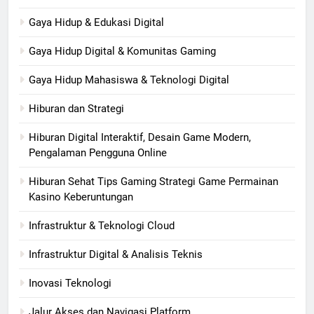
Gaya Hidup & Edukasi Digital
Gaya Hidup Digital & Komunitas Gaming
Gaya Hidup Mahasiswa & Teknologi Digital
Hiburan dan Strategi
Hiburan Digital Interaktif, Desain Game Modern,
Pengalaman Pengguna Online
Hiburan Sehat Tips Gaming Strategi Game Permainan
Kasino Keberuntungan
Infrastruktur & Teknologi Cloud
Infrastruktur Digital & Analisis Teknis
Inovasi Teknologi
Jalur Akses dan Navigasi Platform