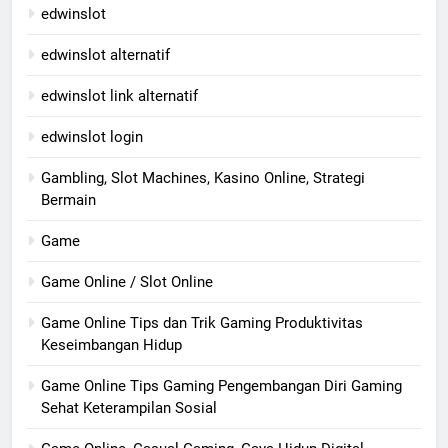
edwinslot
edwinslot alternatif
edwinslot link alternatif
edwinslot login
Gambling, Slot Machines, Kasino Online, Strategi
Bermain
Game
Game Online / Slot Online
Game Online Tips dan Trik Gaming Produktivitas
Keseimbangan Hidup
Game Online Tips Gaming Pengembangan Diri Gaming
Sehat Keterampilan Sosial