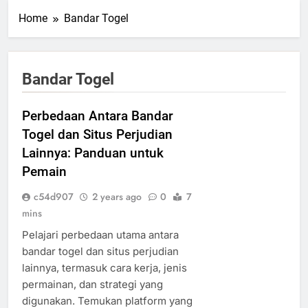
Home
Bandar Togel
Bandar Togel
Perbedaan Antara Bandar
Togel dan Situs Perjudian
Lainnya: Panduan untuk
Pemain
c54d907
2 years ago
0
7
mins
Pelajari perbedaan utama antara
bandar togel dan situs perjudian
lainnya, termasuk cara kerja, jenis
permainan, dan strategi yang
digunakan. Temukan platform yang