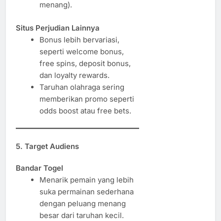
menang).
Situs Perjudian Lainnya
Bonus lebih bervariasi,
seperti welcome bonus,
free spins, deposit bonus,
dan loyalty rewards.
Taruhan olahraga sering
memberikan promo seperti
odds boost atau free bets.
5. Target Audiens
Bandar Togel
Menarik pemain yang lebih
suka permainan sederhana
dengan peluang menang
besar dari taruhan kecil.