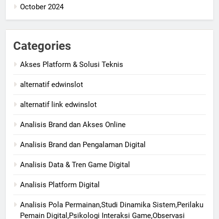
October 2024
Categories
Akses Platform & Solusi Teknis
alternatif edwinslot
alternatif link edwinslot
Analisis Brand dan Akses Online
Analisis Brand dan Pengalaman Digital
Analisis Data & Tren Game Digital
Analisis Platform Digital
Analisis Pola Permainan,Studi Dinamika Sistem,Perilaku
Pemain Digital,Psikologi Interaksi Game,Observasi