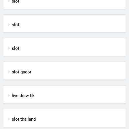
slot
slot
slot
slot gacor
live draw hk
slot thailand