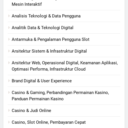
Mesin Interaktif
Analisis Teknologi & Data Pengguna
Analitik Data & Teknologi Digital
Antarmuka & Pengalaman Pengguna Slot
Arsitektur Sistem & Infrastruktur Digital
Arsitektur Web, Operasional Digital, Keamanan Aplikasi,
Optimasi Performa, Infrastruktur Cloud
Brand Digital & User Experience
Casino & Gaming, Perbandingan Permainan Kasino,
Panduan Permainan Kasino
Casino & Judi Online
Casino, Slot Online, Pembayaran Cepat