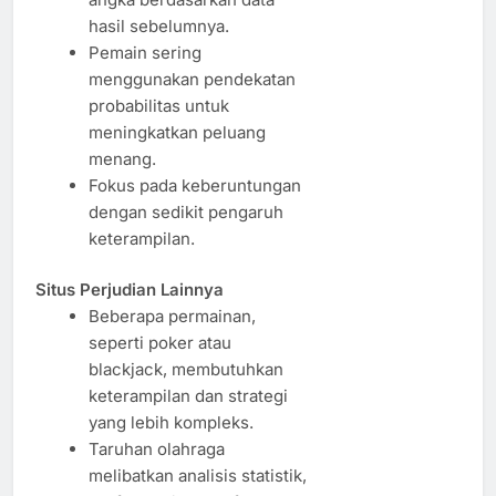
hasil sebelumnya.
Pemain sering
menggunakan pendekatan
probabilitas untuk
meningkatkan peluang
menang.
Fokus pada keberuntungan
dengan sedikit pengaruh
keterampilan.
Situs Perjudian Lainnya
Beberapa permainan,
seperti poker atau
blackjack, membutuhkan
keterampilan dan strategi
yang lebih kompleks.
Taruhan olahraga
melibatkan analisis statistik,