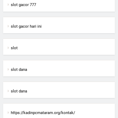
slot gacor 777
slot gacor hari ini
slot
slot dana
slot dana
https://kadinpcmataram.org/kontak/