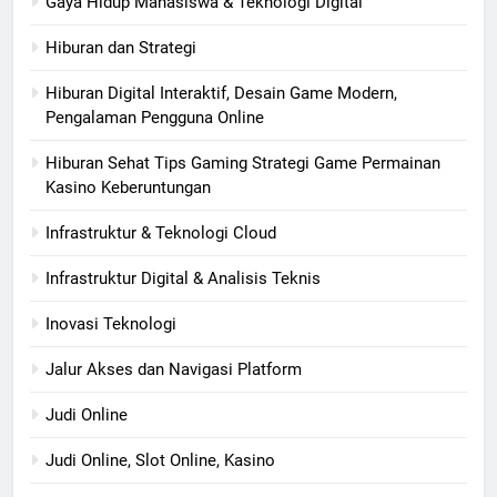
Gaya Hidup Mahasiswa & Teknologi Digital
Hiburan dan Strategi
Hiburan Digital Interaktif, Desain Game Modern,
Pengalaman Pengguna Online
Hiburan Sehat Tips Gaming Strategi Game Permainan
Kasino Keberuntungan
Infrastruktur & Teknologi Cloud
Infrastruktur Digital & Analisis Teknis
Inovasi Teknologi
Jalur Akses dan Navigasi Platform
Judi Online
Judi Online, Slot Online, Kasino