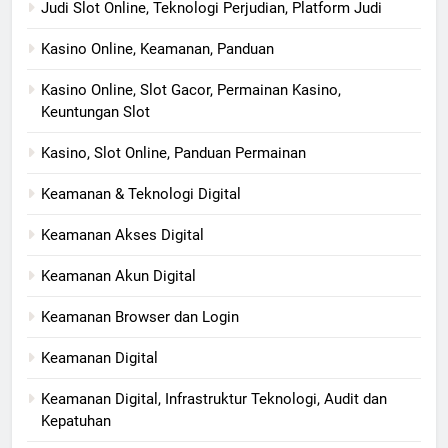
Judi Slot Online, Teknologi Perjudian, Platform Judi
Kasino Online, Keamanan, Panduan
Kasino Online, Slot Gacor, Permainan Kasino,
Keuntungan Slot
Kasino, Slot Online, Panduan Permainan
Keamanan & Teknologi Digital
Keamanan Akses Digital
Keamanan Akun Digital
Keamanan Browser dan Login
Keamanan Digital
Keamanan Digital, Infrastruktur Teknologi, Audit dan
Kepatuhan