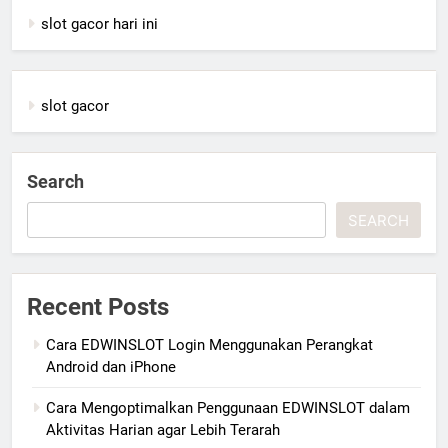
slot gacor hari ini
slot gacor
Search
SEARCH
Recent Posts
Cara EDWINSLOT Login Menggunakan Perangkat
Android dan iPhone
Cara Mengoptimalkan Penggunaan EDWINSLOT dalam
Aktivitas Harian agar Lebih Terarah