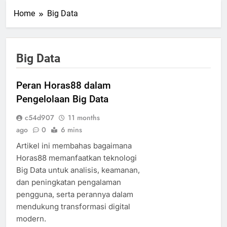
Home
Big Data
Big Data
Peran Horas88 dalam
Pengelolaan Big Data
c54d907
11 months
ago
0
6 mins
Artikel ini membahas bagaimana
Horas88 memanfaatkan teknologi
Big Data untuk analisis, keamanan,
dan peningkatan pengalaman
pengguna, serta perannya dalam
mendukung transformasi digital
modern.