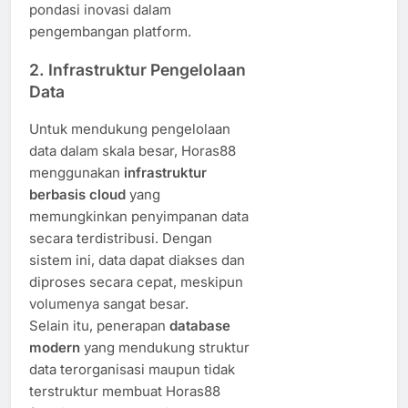
pondasi inovasi dalam
pengembangan platform.
2. Infrastruktur Pengelolaan
Data
Untuk mendukung pengelolaan
data dalam skala besar, Horas88
menggunakan
infrastruktur
berbasis cloud
yang
memungkinkan penyimpanan data
secara terdistribusi. Dengan
sistem ini, data dapat diakses dan
diproses secara cepat, meskipun
volumenya sangat besar.
Selain itu, penerapan
database
modern
yang mendukung struktur
data terorganisasi maupun tidak
terstruktur membuat Horas88