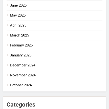
June 2025
May 2025
April 2025
March 2025
February 2025
January 2025
December 2024
November 2024
October 2024
Categories