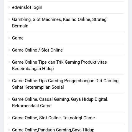
edwinslot login
Gambling, Slot Machines, Kasino Online, Strategi
Bermain
Game
Game Online / Slot Online
Game Online Tips dan Trik Gaming Produktivitas
Keseimbangan Hidup
Game Online Tips Gaming Pengembangan Diri Gaming
Sehat Keterampilan Sosial
Game Online, Casual Gaming, Gaya Hidup Digital,
Rekomendasi Game
Game Online, Slot Online, Teknologi Game
Game Online,Panduan Gaming,Gaya Hidup