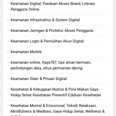
Keamanan Digital, Panduan Akses Brand, Literasi
Pengguna Online
Keamanan Infrastruktur & Sistem Digital
Keamanan Jaringan & Proteksi Akses Pengguna
Keamanan Login & Pemulihan Akun Digital
Keamanan Mobile
keamanan online, Kaya787, tips aman bermain,
perlindungan data, situs permainan daring
Keamanan Siber & Privasi Digital
Kesehatan & Kebugaran Nutrisi & Pola Makan Gaya
Hidup Sehat Kesehatan Preventif Edukasi Kesehatan
Kesehatan Mental & Emosional, Teknik Relaksasi,
Mindfulness & Meditasi, Gaya Hidup Sehat, Wellness &