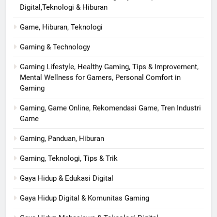
Digital,Teknologi & Hiburan
Game, Hiburan, Teknologi
Gaming & Technology
Gaming Lifestyle, Healthy Gaming, Tips & Improvement,
Mental Wellness for Gamers, Personal Comfort in
Gaming
Gaming, Game Online, Rekomendasi Game, Tren Industri
Game
Gaming, Panduan, Hiburan
Gaming, Teknologi, Tips & Trik
Gaya Hidup & Edukasi Digital
Gaya Hidup Digital & Komunitas Gaming