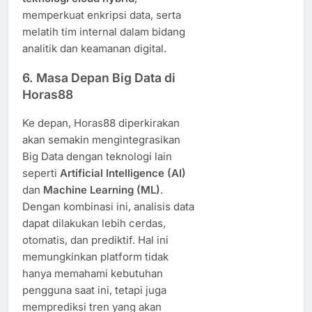
memperkuat enkripsi data, serta
melatih tim internal dalam bidang
analitik dan keamanan digital.
6. Masa Depan Big Data di
Horas88
Ke depan, Horas88 diperkirakan
akan semakin mengintegrasikan
Big Data dengan teknologi lain
seperti
Artificial Intelligence (AI)
dan
Machine Learning (ML)
.
Dengan kombinasi ini, analisis data
dapat dilakukan lebih cerdas,
otomatis, dan prediktif. Hal ini
memungkinkan platform tidak
hanya memahami kebutuhan
pengguna saat ini, tetapi juga
memprediksi tren yang akan