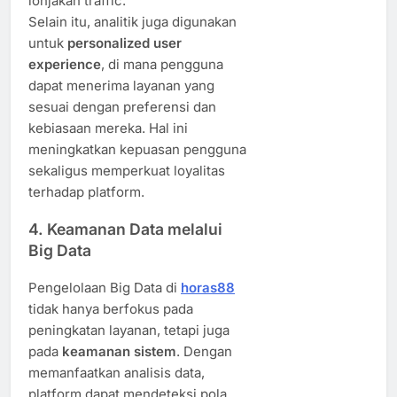
lonjakan traffic.
Selain itu, analitik juga digunakan
untuk
personalized user
experience
, di mana pengguna
dapat menerima layanan yang
sesuai dengan preferensi dan
kebiasaan mereka. Hal ini
meningkatkan kepuasan pengguna
sekaligus memperkuat loyalitas
terhadap platform.
4. Keamanan Data melalui
Big Data
Pengelolaan Big Data di
horas88
tidak hanya berfokus pada
peningkatan layanan, tetapi juga
pada
keamanan sistem
. Dengan
memanfaatkan analisis data,
platform dapat mendeteksi pola