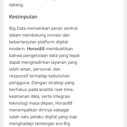
datang.
Kesimpulan
Big Data memainkan peran sentral
dalam mendukung inovasi dan
keberlanjutan platform digital
modern.
Horas88
membuktikan
bahwa pengelolaan data yang tepat
dapat menghadirkan layanan yang
lebih aman, personal, dan
responsif terhadap kebutuhan
pengguna. Dengan strategi yang
berfokus pada analitik real-time,
keamanan data, serta integrasi
teknologi masa depan, Horas88
menempatkan dirinya sebagai
salah satu pelaku digital yang siap
menghadapi tantangan era Big