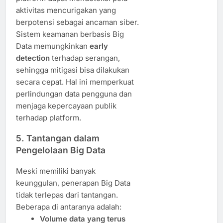
aktivitas mencurigakan yang
berpotensi sebagai ancaman siber.
Sistem keamanan berbasis Big
Data memungkinkan
early
detection
terhadap serangan,
sehingga mitigasi bisa dilakukan
secara cepat. Hal ini memperkuat
perlindungan data pengguna dan
menjaga kepercayaan publik
terhadap platform.
5. Tantangan dalam
Pengelolaan Big Data
Meski memiliki banyak
keunggulan, penerapan Big Data
tidak terlepas dari tantangan.
Beberapa di antaranya adalah:
Volume data yang terus