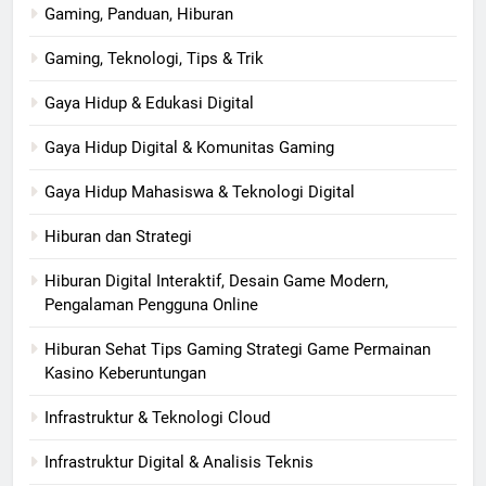
Gaming, Panduan, Hiburan
Gaming, Teknologi, Tips & Trik
Gaya Hidup & Edukasi Digital
Gaya Hidup Digital & Komunitas Gaming
Gaya Hidup Mahasiswa & Teknologi Digital
Hiburan dan Strategi
Hiburan Digital Interaktif, Desain Game Modern,
Pengalaman Pengguna Online
Hiburan Sehat Tips Gaming Strategi Game Permainan
Kasino Keberuntungan
Infrastruktur & Teknologi Cloud
Infrastruktur Digital & Analisis Teknis