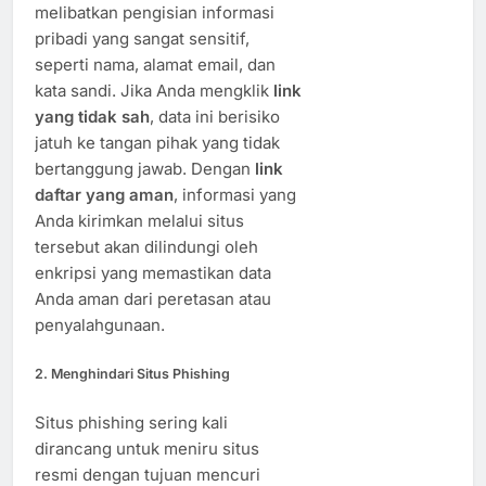
melibatkan pengisian informasi
pribadi yang sangat sensitif,
seperti nama, alamat email, dan
kata sandi. Jika Anda mengklik
link
yang tidak sah
, data ini berisiko
jatuh ke tangan pihak yang tidak
bertanggung jawab. Dengan
link
daftar yang aman
, informasi yang
Anda kirimkan melalui situs
tersebut akan dilindungi oleh
enkripsi yang memastikan data
Anda aman dari peretasan atau
penyalahgunaan.
2.
Menghindari Situs Phishing
Situs phishing sering kali
dirancang untuk meniru situs
resmi dengan tujuan mencuri