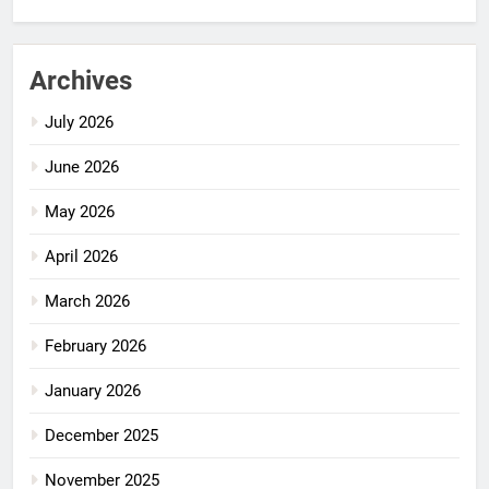
Archives
July 2026
June 2026
May 2026
April 2026
March 2026
February 2026
January 2026
December 2025
November 2025