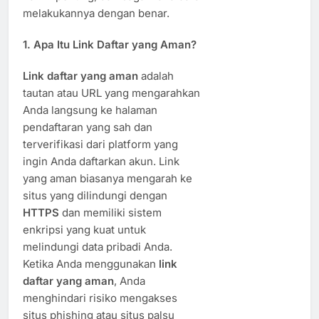
melakukannya dengan benar.
1.
Apa Itu Link Daftar yang Aman?
Link daftar yang aman
adalah
tautan atau URL yang mengarahkan
Anda langsung ke halaman
pendaftaran yang sah dan
terverifikasi dari platform yang
ingin Anda daftarkan akun. Link
yang aman biasanya mengarah ke
situs yang dilindungi dengan
HTTPS
dan memiliki sistem
enkripsi yang kuat untuk
melindungi data pribadi Anda.
Ketika Anda menggunakan
link
daftar yang aman
, Anda
menghindari risiko mengakses
situs phishing atau situs palsu