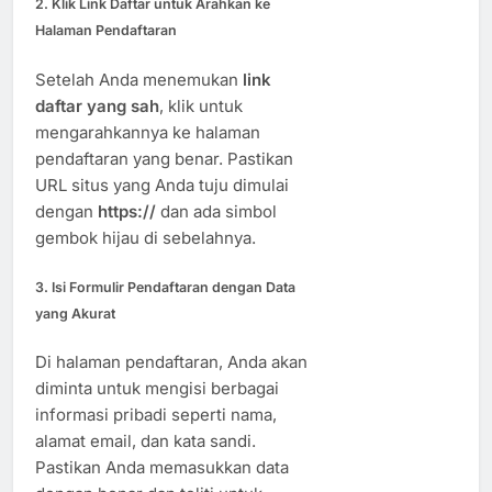
2.
Klik Link Daftar untuk Arahkan ke
Halaman Pendaftaran
Setelah Anda menemukan
link
daftar yang sah
, klik untuk
mengarahkannya ke halaman
pendaftaran yang benar. Pastikan
URL situs yang Anda tuju dimulai
dengan
https://
dan ada simbol
gembok hijau di sebelahnya.
3.
Isi Formulir Pendaftaran dengan Data
yang Akurat
Di halaman pendaftaran, Anda akan
diminta untuk mengisi berbagai
informasi pribadi seperti nama,
alamat email, dan kata sandi.
Pastikan Anda memasukkan data