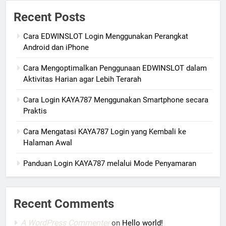
Recent Posts
Cara EDWINSLOT Login Menggunakan Perangkat
Android dan iPhone
Cara Mengoptimalkan Penggunaan EDWINSLOT dalam
Aktivitas Harian agar Lebih Terarah
Cara Login KAYA787 Menggunakan Smartphone secara
Praktis
Cara Mengatasi KAYA787 Login yang Kembali ke
Halaman Awal
Panduan Login KAYA787 melalui Mode Penyamaran
Recent Comments
A WordPress Commenter
on
Hello world!