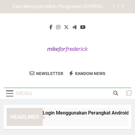
Skip
Cara Login KAYA787 Menggunakan Smartphone
to
secara Praktis
content
Cara Mengatasi KAYA787 Login yang Kembali ke
Halaman Awal
Cara EDWINSLOT Login Menggunakan Perangkat
Android dan iPhone
Cara Mengoptimalkan Penggunaan EDWINSLOT
dalam Aktivitas Harian agar Lebih Terarah
Cara Login KAYA787 Menggunakan Smartphone
secara Praktis
Mike For
Ikuti Visi Dan Misi Kampanye Mike For
Cara Mengatasi KAYA787 Login yang Kembali ke
NEWSLETTER
RANDOM NEWS
Frederick
Halaman Awal
Frederick Untuk Kota Frederick Yang Lebih
Baik.
MENU
ara EDWINSLOT Login Menggunakan Perangkat Android dan i
HEADLINES
Weeks Ago