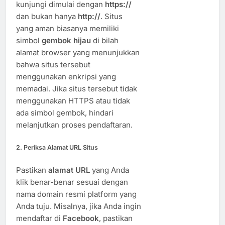
kunjungi dimulai dengan
https://
dan bukan hanya
http://
. Situs
yang aman biasanya memiliki
simbol
gembok hijau
di bilah
alamat browser yang menunjukkan
bahwa situs tersebut
menggunakan enkripsi yang
memadai. Jika situs tersebut tidak
menggunakan HTTPS atau tidak
ada simbol gembok, hindari
melanjutkan proses pendaftaran.
2.
Periksa Alamat URL Situs
Pastikan
alamat URL
yang Anda
klik benar-benar sesuai dengan
nama domain resmi platform yang
Anda tuju. Misalnya, jika Anda ingin
mendaftar di
Facebook
, pastikan