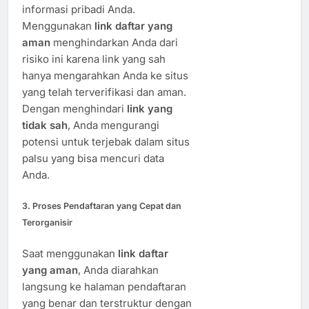
informasi pribadi Anda.
Menggunakan
link daftar yang
aman
menghindarkan Anda dari
risiko ini karena link yang sah
hanya mengarahkan Anda ke situs
yang telah terverifikasi dan aman.
Dengan menghindari
link yang
tidak sah
, Anda mengurangi
potensi untuk terjebak dalam situs
palsu yang bisa mencuri data
Anda.
3.
Proses Pendaftaran yang Cepat dan
Terorganisir
Saat menggunakan
link daftar
yang aman
, Anda diarahkan
langsung ke halaman pendaftaran
yang benar dan terstruktur dengan