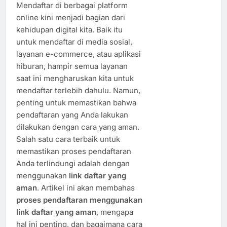
Mendaftar di berbagai platform
online kini menjadi bagian dari
kehidupan digital kita. Baik itu
untuk mendaftar di media sosial,
layanan e-commerce, atau aplikasi
hiburan, hampir semua layanan
saat ini mengharuskan kita untuk
mendaftar terlebih dahulu. Namun,
penting untuk memastikan bahwa
pendaftaran yang Anda lakukan
dilakukan dengan cara yang aman.
Salah satu cara terbaik untuk
memastikan proses pendaftaran
Anda terlindungi adalah dengan
menggunakan
link daftar yang
aman
. Artikel ini akan membahas
proses pendaftaran menggunakan
link daftar yang aman
, mengapa
hal ini penting, dan bagaimana cara