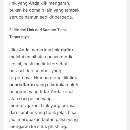
link yang Anda klik mengarah,
bukan ke domain lain yang tampak
serupa namun sedikit berbeda.
3.
Hindari Link dari Sumber Tidak
Terpercaya
Jika Anda menerima
link daftar
melalui email atau pesan media
sosial, pastikan link tersebut
berasal dari sumber yang
terpercaya. Hindari mengklik
link
pendaftaran
yang dikirimkan oleh
pengirim yang tidak Anda kenal
atau dari pesan yang
mencurigakan. Link yang berasal
dari sumber yang tidak jelas bisa
jadi merupakan tautan palsu yang
mengarah ke situs phishing.