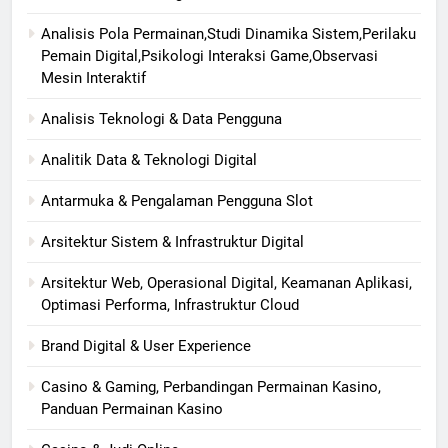
Analisis Pola Permainan,Studi Dinamika Sistem,Perilaku
Pemain Digital,Psikologi Interaksi Game,Observasi
Mesin Interaktif
Analisis Teknologi & Data Pengguna
Analitik Data & Teknologi Digital
Antarmuka & Pengalaman Pengguna Slot
Arsitektur Sistem & Infrastruktur Digital
Arsitektur Web, Operasional Digital, Keamanan Aplikasi,
Optimasi Performa, Infrastruktur Cloud
Brand Digital & User Experience
Casino & Gaming, Perbandingan Permainan Kasino,
Panduan Permainan Kasino