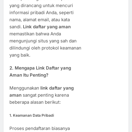
yang dirancang untuk mencuri
informasi pribadi Anda, seperti
nama, alamat email, atau kata
sandi.
Link daftar yang aman
memastikan bahwa Anda
mengunjungi situs yang sah dan
dilindungi oleh protokol keamanan
yang baik.
2.
Mengapa Link Daftar yang
Aman Itu Penting?
Menggunakan
link daftar yang
aman
sangat penting karena
beberapa alasan berikut:
1.
Keamanan Data Pribadi
Proses pendaftaran biasanya