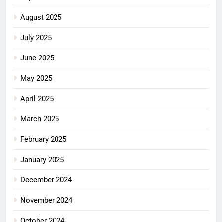
August 2025
July 2025
June 2025
May 2025
April 2025
March 2025
February 2025
January 2025
December 2024
November 2024
October 2024