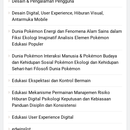
Desain & Pengalaman Pengguna
Desain Digital, User Experience, Hiburan Visual,
Antarmuka Mobile
Dunia Pokémon Energi dan Fenomena Alam Sains dalam
Fiksi Ekologi Imajinatif Analisis Elemen Pokémon
Edukasi Populer
Dunia Pokémon Interaksi Manusia & Pokémon Budaya
dan Kehidupan Sosial Pokémon Ekologi dan Kehidupan
Sehari-hari Filosofi Dunia Pokémon
Edukasi Ekspektasi dan Kontrol Bermain
Edukasi Mekanisme Permainan Manajemen Risiko
Hiburan Digital Psikologi Keputusan dan Kebiasaan
Panduan Disiplin dan Konsistensi
Edukasi User Experience Digital
edwinslot