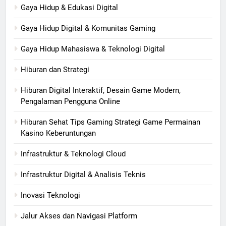
Gaya Hidup & Edukasi Digital
Gaya Hidup Digital & Komunitas Gaming
Gaya Hidup Mahasiswa & Teknologi Digital
Hiburan dan Strategi
Hiburan Digital Interaktif, Desain Game Modern,
Pengalaman Pengguna Online
Hiburan Sehat Tips Gaming Strategi Game Permainan
Kasino Keberuntungan
Infrastruktur & Teknologi Cloud
Infrastruktur Digital & Analisis Teknis
Inovasi Teknologi
Jalur Akses dan Navigasi Platform