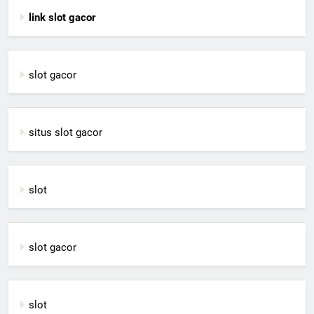
link slot gacor
slot gacor
situs slot gacor
slot
slot gacor
slot