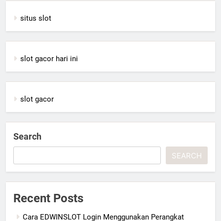
situs slot
slot gacor hari ini
slot gacor
Search
SEARCH
Recent Posts
Cara EDWINSLOT Login Menggunakan Perangkat