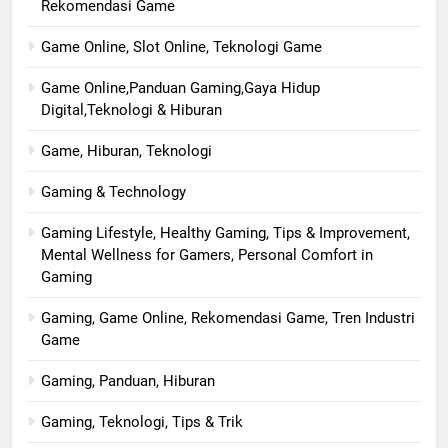
Rekomendasi Game
Game Online, Slot Online, Teknologi Game
Game Online,Panduan Gaming,Gaya Hidup
Digital,Teknologi & Hiburan
Game, Hiburan, Teknologi
Gaming & Technology
Gaming Lifestyle, Healthy Gaming, Tips & Improvement,
Mental Wellness for Gamers, Personal Comfort in
Gaming
Gaming, Game Online, Rekomendasi Game, Tren Industri
Game
Gaming, Panduan, Hiburan
Gaming, Teknologi, Tips & Trik