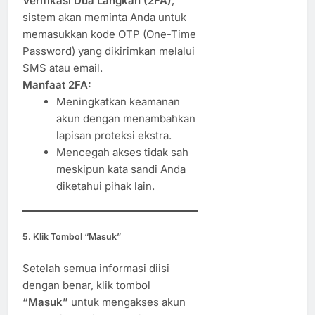
Verifikasi Dua Langkah (2FA)
,
sistem akan meminta Anda untuk
memasukkan kode OTP (One-Time
Password) yang dikirimkan melalui
SMS atau email.
Manfaat 2FA:
Meningkatkan keamanan
akun dengan menambahkan
lapisan proteksi ekstra.
Mencegah akses tidak sah
meskipun kata sandi Anda
diketahui pihak lain.
5. Klik Tombol “Masuk”
Setelah semua informasi diisi
dengan benar, klik tombol
“Masuk”
untuk mengakses akun