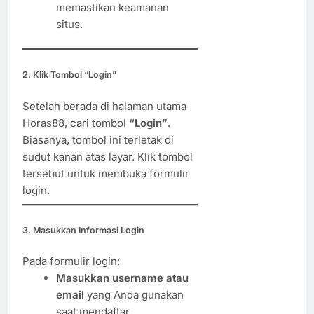
memastikan keamanan
situs.
2. Klik Tombol “Login”
Setelah berada di halaman utama
Horas88, cari tombol
“Login”
.
Biasanya, tombol ini terletak di
sudut kanan atas layar. Klik tombol
tersebut untuk membuka formulir
login.
3. Masukkan Informasi Login
Pada formulir login:
Masukkan username atau
email
yang Anda gunakan
saat mendaftar.