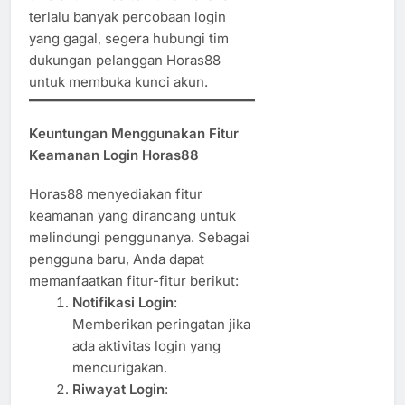
terlalu banyak percobaan login
yang gagal, segera hubungi tim
dukungan pelanggan Horas88
untuk membuka kunci akun.
Keuntungan Menggunakan Fitur
Keamanan Login Horas88
Horas88 menyediakan fitur
keamanan yang dirancang untuk
melindungi penggunanya. Sebagai
pengguna baru, Anda dapat
memanfaatkan fitur-fitur berikut:
Notifikasi Login
:
Memberikan peringatan jika
ada aktivitas login yang
mencurigakan.
Riwayat Login
: