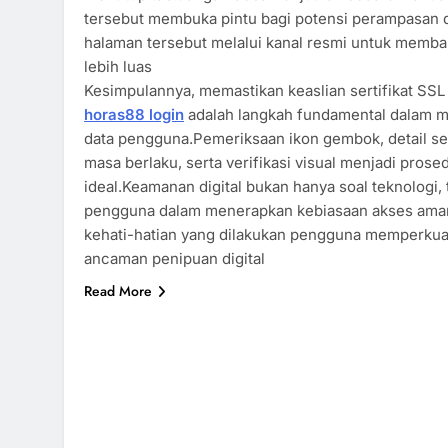
tersebut membuka pintu bagi potensi perampasan 
halaman tersebut melalui kanal resmi untuk memba
lebih luas
Kesimpulannya, memastikan keaslian sertifikat SS
horas88 login
adalah langkah fundamental dalam 
data pengguna.Pemeriksaan ikon gembok, detail sert
masa berlaku, serta verifikasi visual menjadi prose
ideal.Keamanan digital bukan hanya soal teknologi, 
pengguna dalam menerapkan kebiasaan akses aman
kehati-hatian yang dilakukan pengguna memperkuat
ancaman penipuan digital
Read More