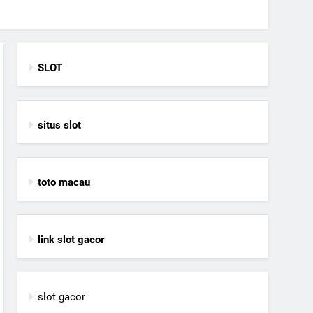
SLOT
situs slot
toto macau
link slot gacor
slot gacor