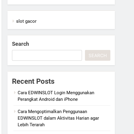
slot gacor
Search
SEARCH
Recent Posts
Cara EDWINSLOT Login Menggunakan
Perangkat Android dan iPhone
Cara Mengoptimalkan Penggunaan
EDWINSLOT dalam Aktivitas Harian agar
Lebih Terarah