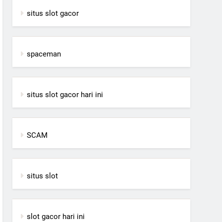
situs slot gacor
spaceman
situs slot gacor hari ini
SCAM
situs slot
slot gacor hari ini