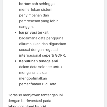
bertambah
sehingga
memerlukan sistem
penyimpanan dan
pemrosesan yang lebih
canggih.
Isu privasi
terkait
bagaimana data pengguna
dikumpulkan dan digunakan
sesuai dengan regulasi
internasional seperti GDPR.
Kebutuhan tenaga ahli
dalam data science untuk
menganalisis dan
mengoptimalkan
pemanfaatan Big Data.
Horas88 menjawab tantangan ini
dengan berinvestasi pada
teknologi cloud hybrid
,