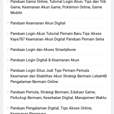
Panduan Game Online, Tutorial Login Akun, Tips dan Trik
Game, Keamanan Akun Game, Pokémon Online, Game
Mobile
Panduan Keamanan Akun Digital
Panduan Login Akun Tutorial Pemain Baru Tips Akses
Kaya787 Keamanan Akun Digital Panduan Pemain Setia
Panduan Login dan Akses Smartphone
Panduan Login Digital & Keamanan Akun
Panduan Login Situs Judi Tips Pemain Pemula
Keamanan dan Stabilitas Akun Strategi Bermain Lebah4D
Pengalaman Bermain Online
Panduan Pemula, Strategi Bermain, Edukasi Game,
Psikologi Bermain, Kesehatan Digital, Manajemen Waktu
Panduan Pengalaman Digital, Tips Akses Online,
Keamanan Pengguna