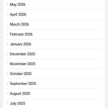
May 2026
April 2026
March 2026
February 2026
January 2026
December 2025
November 2025
October 2025
September 2025
August 2025
July 2025