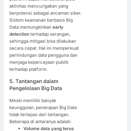
aktivitas mencurigakan yang
berpotensi sebagai ancaman siber.
Sistem keamanan berbasis Big
Data memungkinkan
early
detection
terhadap serangan,
sehingga mitigasi bisa dilakukan
secara cepat. Hal ini memperkuat
perlindungan data pengguna dan
menjaga kepercayaan publik
terhadap platform.
5. Tantangan dalam
Pengelolaan Big Data
Meski memiliki banyak
keunggulan, penerapan Big Data
tidak terlepas dari tantangan.
Beberapa di antaranya adalah:
Volume data yang terus