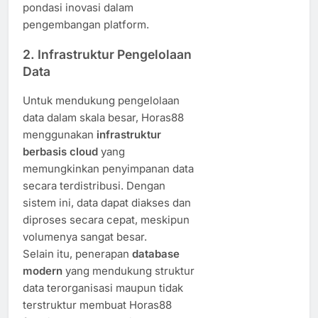
pondasi inovasi dalam
pengembangan platform.
2. Infrastruktur Pengelolaan
Data
Untuk mendukung pengelolaan
data dalam skala besar, Horas88
menggunakan
infrastruktur
berbasis cloud
yang
memungkinkan penyimpanan data
secara terdistribusi. Dengan
sistem ini, data dapat diakses dan
diproses secara cepat, meskipun
volumenya sangat besar.
Selain itu, penerapan
database
modern
yang mendukung struktur
data terorganisasi maupun tidak
terstruktur membuat Horas88