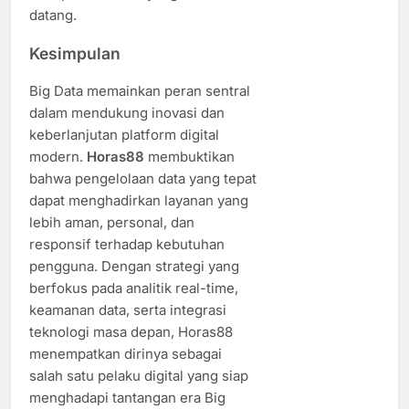
datang.
Kesimpulan
Big Data memainkan peran sentral
dalam mendukung inovasi dan
keberlanjutan platform digital
modern.
Horas88
membuktikan
bahwa pengelolaan data yang tepat
dapat menghadirkan layanan yang
lebih aman, personal, dan
responsif terhadap kebutuhan
pengguna. Dengan strategi yang
berfokus pada analitik real-time,
keamanan data, serta integrasi
teknologi masa depan, Horas88
menempatkan dirinya sebagai
salah satu pelaku digital yang siap
menghadapi tantangan era Big