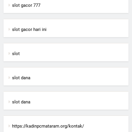
slot gacor 777
slot gacor hari ini
slot
slot dana
slot dana
https://kadinpcmataram.org/kontak/