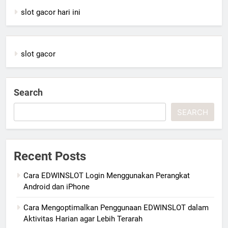
slot gacor hari ini
slot gacor
Search
SEARCH
Recent Posts
Cara EDWINSLOT Login Menggunakan Perangkat
Android dan iPhone
Cara Mengoptimalkan Penggunaan EDWINSLOT dalam
Aktivitas Harian agar Lebih Terarah