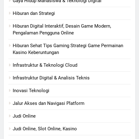
Gaya Hidup Mahasiswa & Teknologi Digital
Hiburan dan Strategi
Hiburan Digital Interaktif, Desain Game Modern,
Pengalaman Pengguna Online
Hiburan Sehat Tips Gaming Strategi Game Permainan
Kasino Keberuntungan
Infrastruktur & Teknologi Cloud
Infrastruktur Digital & Analisis Teknis
Inovasi Teknologi
Jalur Akses dan Navigasi Platform
Judi Online
Judi Online, Slot Online, Kasino