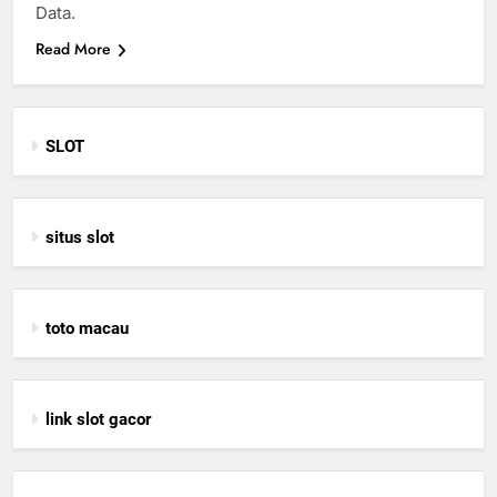
Data.
Read More
SLOT
situs slot
toto macau
link slot gacor