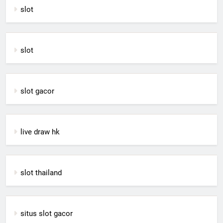
slot
slot
slot gacor
live draw hk
slot thailand
situs slot gacor