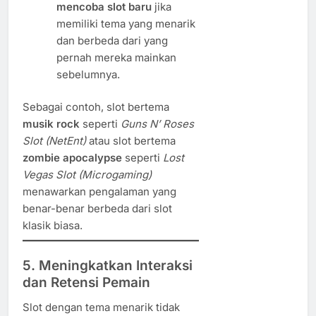
mencoba slot baru
jika
memiliki tema yang menarik
dan berbeda dari yang
pernah mereka mainkan
sebelumnya.
Sebagai contoh, slot bertema
musik rock
seperti
Guns N’ Roses
Slot (NetEnt)
atau slot bertema
zombie apocalypse
seperti
Lost
Vegas Slot (Microgaming)
menawarkan pengalaman yang
benar-benar berbeda dari slot
klasik biasa.
5. Meningkatkan Interaksi
dan Retensi Pemain
Slot dengan tema menarik tidak