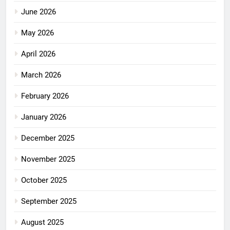
June 2026
May 2026
April 2026
March 2026
February 2026
January 2026
December 2025
November 2025
October 2025
September 2025
August 2025