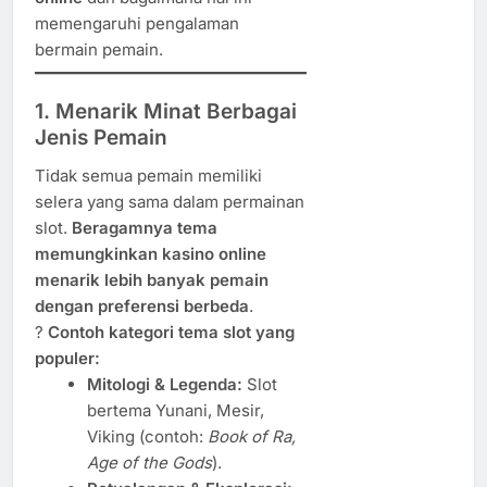
memengaruhi pengalaman
bermain pemain.
1. Menarik Minat Berbagai
Jenis Pemain
Tidak semua pemain memiliki
selera yang sama dalam permainan
slot.
Beragamnya tema
memungkinkan kasino online
menarik lebih banyak pemain
dengan preferensi berbeda
.
?
Contoh kategori tema slot yang
populer:
Mitologi & Legenda:
Slot
bertema Yunani, Mesir,
Viking (contoh:
Book of Ra,
Age of the Gods
).