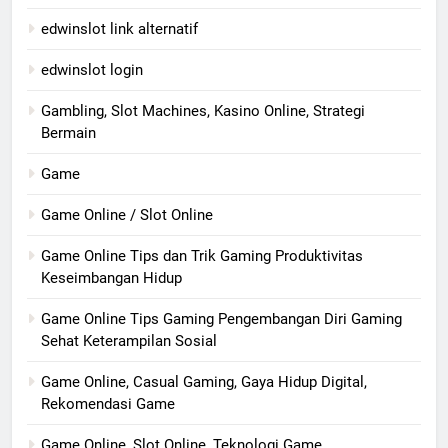
edwinslot link alternatif
edwinslot login
Gambling, Slot Machines, Kasino Online, Strategi
Bermain
Game
Game Online / Slot Online
Game Online Tips dan Trik Gaming Produktivitas
Keseimbangan Hidup
Game Online Tips Gaming Pengembangan Diri Gaming
Sehat Keterampilan Sosial
Game Online, Casual Gaming, Gaya Hidup Digital,
Rekomendasi Game
Game Online, Slot Online, Teknologi Game