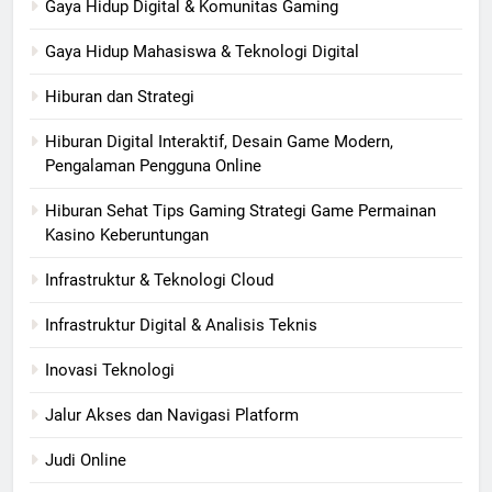
Gaya Hidup Digital & Komunitas Gaming
Gaya Hidup Mahasiswa & Teknologi Digital
Hiburan dan Strategi
Hiburan Digital Interaktif, Desain Game Modern,
Pengalaman Pengguna Online
Hiburan Sehat Tips Gaming Strategi Game Permainan
Kasino Keberuntungan
Infrastruktur & Teknologi Cloud
Infrastruktur Digital & Analisis Teknis
Inovasi Teknologi
Jalur Akses dan Navigasi Platform
Judi Online