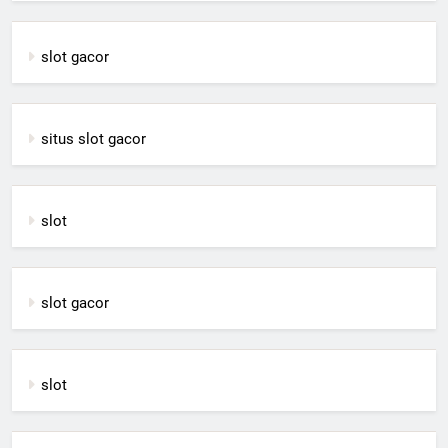
slot gacor
situs slot gacor
slot
slot gacor
slot