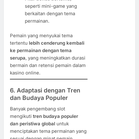
seperti mini-game yang
berkaitan dengan tema
permainan.
Pemain yang menyukai tema
tertentu
lebih cenderung kembali
ke permainan dengan tema
serupa
, yang meningkatkan durasi
bermain dan retensi pemain dalam
kasino online.
6. Adaptasi dengan Tren
dan Budaya Populer
Banyak pengembang slot
mengikuti
tren budaya populer
dan peristiwa global
untuk
menciptakan tema permainan yang
sesuai dengan minat pemain.