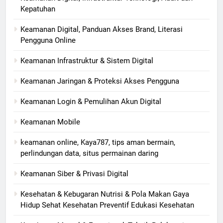
Kepatuhan
Keamanan Digital, Panduan Akses Brand, Literasi
Pengguna Online
Keamanan Infrastruktur & Sistem Digital
Keamanan Jaringan & Proteksi Akses Pengguna
Keamanan Login & Pemulihan Akun Digital
Keamanan Mobile
keamanan online, Kaya787, tips aman bermain,
perlindungan data, situs permainan daring
Keamanan Siber & Privasi Digital
Kesehatan & Kebugaran Nutrisi & Pola Makan Gaya
Hidup Sehat Kesehatan Preventif Edukasi Kesehatan