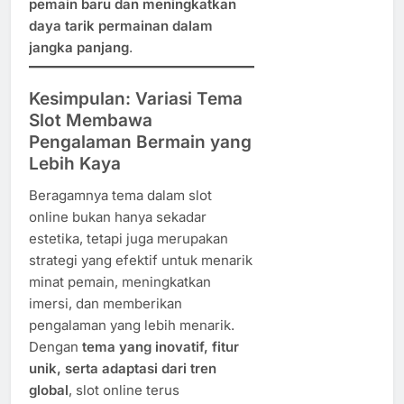
pemain baru dan meningkatkan
daya tarik permainan dalam
jangka panjang
.
Kesimpulan: Variasi Tema
Slot Membawa
Pengalaman Bermain yang
Lebih Kaya
Beragamnya tema dalam slot
online bukan hanya sekadar
estetika, tetapi juga merupakan
strategi yang efektif untuk menarik
minat pemain, meningkatkan
imersi, dan memberikan
pengalaman yang lebih menarik.
Dengan
tema yang inovatif, fitur
unik, serta adaptasi dari tren
global
, slot online terus