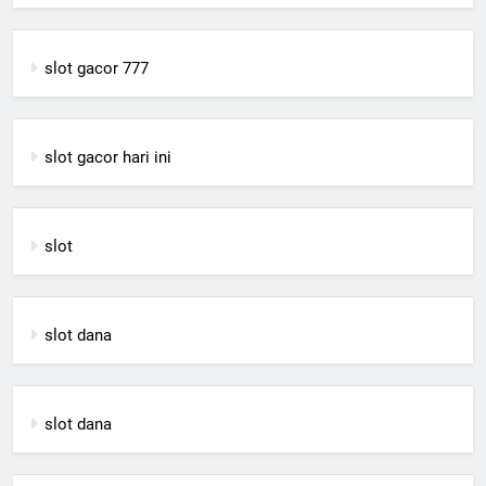
slot gacor 777
slot gacor hari ini
slot
slot dana
slot dana