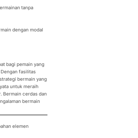
ermainan tanpa
rmain dengan modal
at bagi pemain yang
Dengan fasilitas
 strategi bermain yang
nyata untuk meraih
. Bermain cerdas dan
engalaman bermain
mbahan elemen