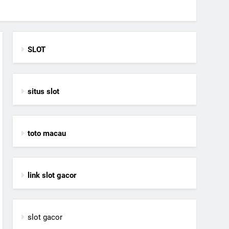
SLOT
situs slot
toto macau
link slot gacor
slot gacor