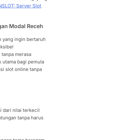
SLOT: Server Slot
an Modal Receh
yang ingin bertaruh
ksibel
 tanpa merasa
rik utama bagi pemula
 slot online tanpa
ari nilai terkecil
tungan tanpa harus