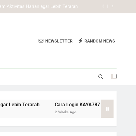
Aktivitas Harian agar Lebih Terarah
nggunakan Smartphone secara Praktis
 Login yang Kembali ke Halaman Awal
NEWSLETTER
RANDOM NEWS
nakan Perangkat Android dan iPhone
Aktivitas Harian agar Lebih Terarah
g Lebih Baik.
nggunakan Smartphone secara Praktis
 Login yang Kembali ke Halaman Awal
rarah
Cara Login KAYA787 Menggunakan Smartphone se
2 Weeks Ago