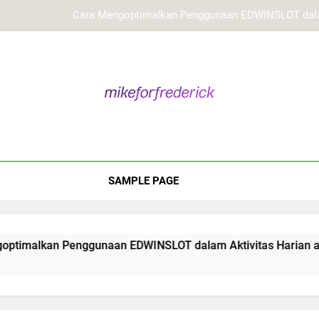
Cara Mengoptimalkan Penggunaan EDWINSLOT dalam 
Cara Login KAYA787 Me
Cara Mengatasi KAYA787
Cara EDWINSLOT Login Menggu
e For Frederick
Cara Mengoptimalkan Penggunaan EDWINSLOT dalam 
 Dan Misi Kampanye Mike For Frederick Untuk Kota Frederick Yan
Cara Login KAYA787 Me
SAMPLE PAGE
Cara Mengatasi KAYA787
Penggunaan EDWINSLOT dalam Aktivitas Harian agar Lebih Te