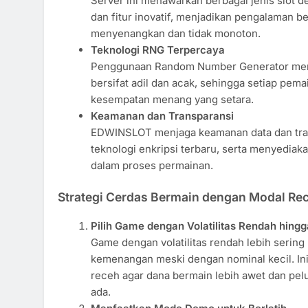
Server ini menawarkan berbagai jenis slot 
dan fitur inovatif, menjadikan pengalaman b
menyenangkan dan tidak monoton.
Teknologi RNG Terpercaya
Penggunaan Random Number Generator mem
bersifat adil dan acak, sehingga setiap pema
kesempatan menang yang setara.
Keamanan dan Transparansi
EDWINSLOT menjaga keamanan data dan tra
teknologi enkripsi terbaru, serta menyediak
dalam proses permainan.
Strategi Cerdas Bermain dengan Modal R
Pilih Game dengan Volatilitas Rendah hing
Game dengan volatilitas rendah lebih serin
kemenangan meski dengan nominal kecil. In
receh agar dana bermain lebih awet dan pe
ada.