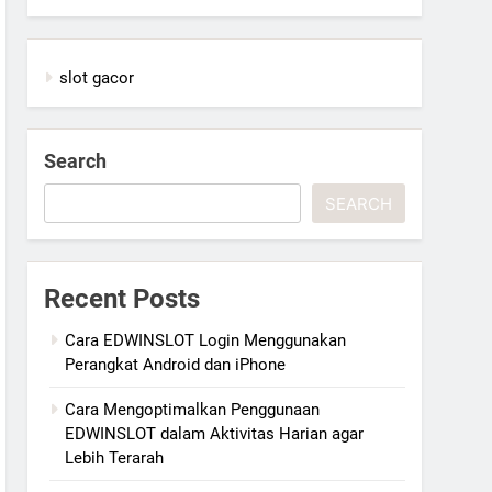
slot gacor
Search
SEARCH
Recent Posts
Cara EDWINSLOT Login Menggunakan
Perangkat Android dan iPhone
Cara Mengoptimalkan Penggunaan
EDWINSLOT dalam Aktivitas Harian agar
Lebih Terarah