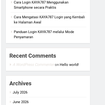
Cara Login KAYA787 Menggunakan
Smartphone secara Praktis
Cara Mengatasi KAYA787 Login yang Kembali
ke Halaman Awal
Panduan Login KAYA787 melalui Mode
Penyamaran
Recent Comments
A WordPress Commenter
on
Hello world!
Archives
July 2026
June 2026