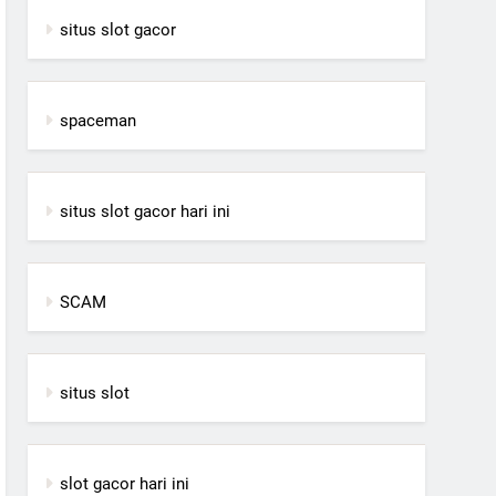
situs slot gacor
spaceman
situs slot gacor hari ini
SCAM
situs slot
slot gacor hari ini