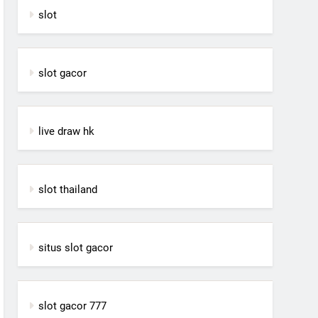
slot
slot gacor
live draw hk
slot thailand
situs slot gacor
slot gacor 777