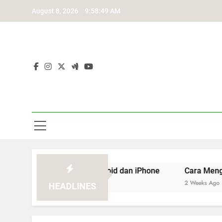
Skip
August 8, 2026
9:58:50 AM
to
content
Mik
Ikuti Visi
 Perangkat Android dan iPhone
Cara Mengoptimalkan 
2 Weeks Ago
HEADLINES