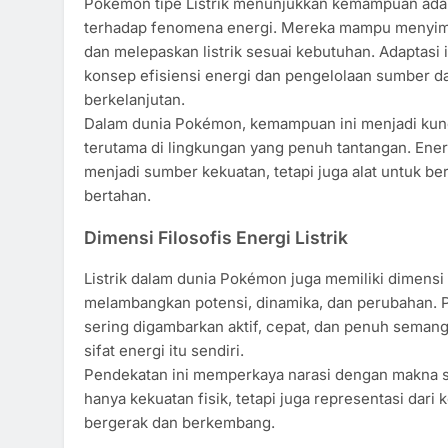
Pokémon tipe Listrik menunjukkan kemampuan adapt
terhadap fenomena energi. Mereka mampu menyim
dan melepaskan listrik sesuai kebutuhan. Adaptasi
konsep efisiensi energi dan pengelolaan sumber d
berkelanjutan.
Dalam dunia Pokémon, kemampuan ini menjadi kunc
terutama di lingkungan yang penuh tantangan. Ener
menjadi sumber kekuatan, tetapi juga alat untuk be
bertahan.
Dimensi Filosofis Energi Listrik
Listrik dalam dunia Pokémon juga memiliki dimensi fi
melambangkan potensi, dinamika, dan perubahan. P
sering digambarkan aktif, cepat, dan penuh seman
sifat energi itu sendiri.
Pendekatan ini memperkaya narasi dengan makna s
hanya kekuatan fisik, tetapi juga representasi dari
bergerak dan berkembang.