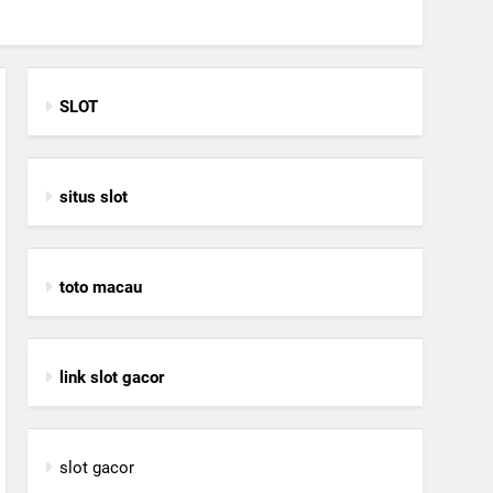
SLOT
situs slot
toto macau
link slot gacor
slot gacor