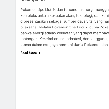
Pokémon tipe Listrik dan fenomena energi mengg
kompleks antara kekuatan alam, teknologi, dan kehid
dipresentasikan sebagai sumber daya vital yang ha
bijaksana. Melalui Pokémon tipe Listrik, dunia Po
bahwa energi adalah kekuatan yang dapat membaw
tantangan. Keseimbangan, adaptasi, dan tanggung 
utama dalam menjaga harmoni dunia Pokémon dan 
Read More