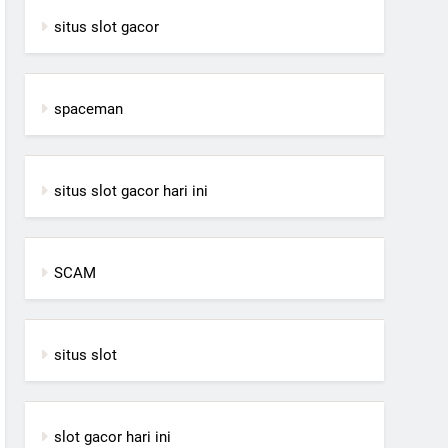
situs slot gacor
spaceman
situs slot gacor hari ini
SCAM
situs slot
slot gacor hari ini