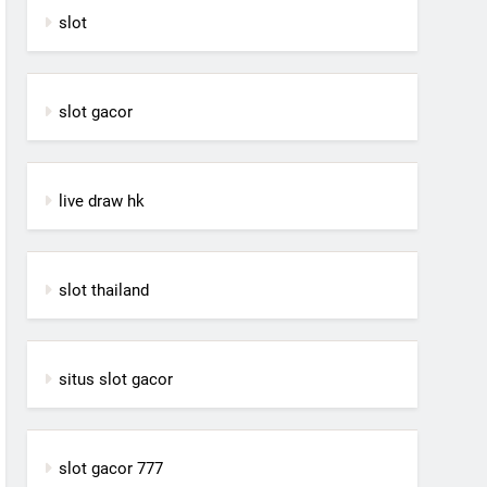
slot
slot gacor
live draw hk
slot thailand
situs slot gacor
slot gacor 777