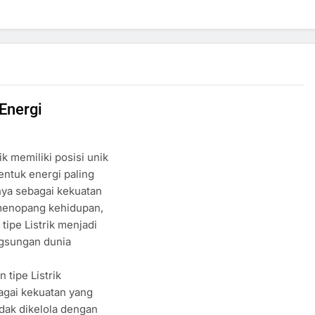
Energi
rik memiliki posisi unik
ntuk energi paling
nya sebagai kekuatan
 menopang kehidupan,
ipe Listrik menjadi
ngsungan dunia
tipe Listrik
agai kekuatan yang
dak dikelola dengan