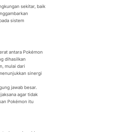
gkungan sekitar, baik
menggambarkan
 pada sistem
rat antara Pokémon
ng dihasilkan
, mulai dari
 menunjukkan sinergi
gung jawab besar.
jaksana agar tidak
an Pokémon itu