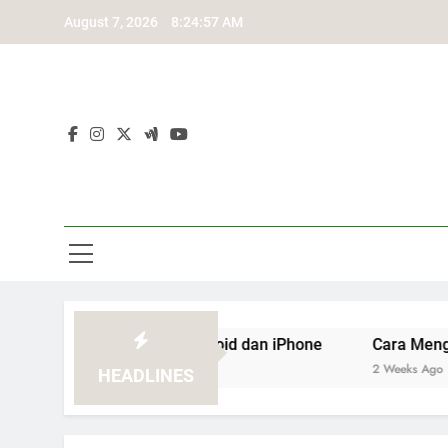
Skip
August 7, 2026
8:24:58 AM
to
content
Mik
Ikuti Visi
 Perangkat Android dan iPhone
Cara Mengoptimalkan 
2 Weeks Ago
HEADLINES