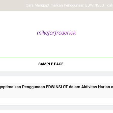
Cara Mengoptimalkan Penggunaan EDWINSLOT dalam 
Cara Login KAYA787 Me
Cara Mengatasi KAYA787
Cara EDWINSLOT Login Menggu
e For Frederick
Cara Mengoptimalkan Penggunaan EDWINSLOT dalam 
 Dan Misi Kampanye Mike For Frederick Untuk Kota Frederick Yan
Cara Login KAYA787 Me
SAMPLE PAGE
Cara Mengatasi KAYA787
Penggunaan EDWINSLOT dalam Aktivitas Harian agar Lebih T