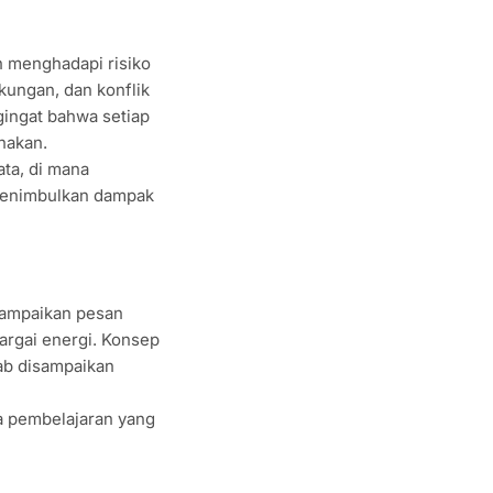
on menghadapi risiko
kungan, dan konflik
ngingat bahwa setiap
nakan.
ata, di mana
 menimbulkan dampak
yampaikan pesan
rgai energi. Konsep
ab disampaikan
a pembelajaran yang