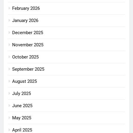
February 2026
January 2026
December 2025
November 2025
October 2025
September 2025
August 2025
July 2025
June 2025
May 2025
April 2025