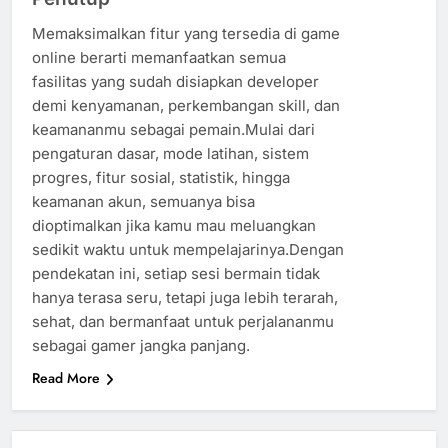
Memaksimalkan fitur yang tersedia di game
online berarti memanfaatkan semua
fasilitas yang sudah disiapkan developer
demi kenyamanan, perkembangan skill, dan
keamananmu sebagai pemain.Mulai dari
pengaturan dasar, mode latihan, sistem
progres, fitur sosial, statistik, hingga
keamanan akun, semuanya bisa
dioptimalkan jika kamu mau meluangkan
sedikit waktu untuk mempelajarinya.Dengan
pendekatan ini, setiap sesi bermain tidak
hanya terasa seru, tetapi juga lebih terarah,
sehat, dan bermanfaat untuk perjalananmu
sebagai gamer jangka panjang.
Read More