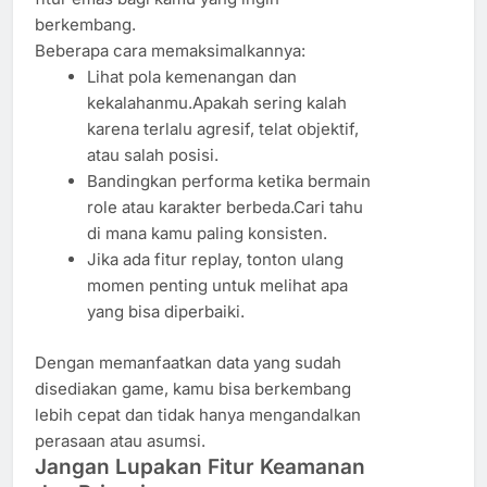
berkembang.
Beberapa cara memaksimalkannya:
Lihat pola kemenangan dan
kekalahanmu.Apakah sering kalah
karena terlalu agresif, telat objektif,
atau salah posisi.
Bandingkan performa ketika bermain
role atau karakter berbeda.Cari tahu
di mana kamu paling konsisten.
Jika ada fitur replay, tonton ulang
momen penting untuk melihat apa
yang bisa diperbaiki.
Dengan memanfaatkan data yang sudah
disediakan game, kamu bisa berkembang
lebih cepat dan tidak hanya mengandalkan
perasaan atau asumsi.
Jangan Lupakan Fitur Keamanan