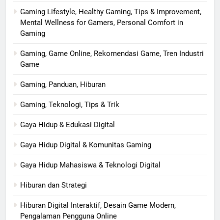
Gaming Lifestyle, Healthy Gaming, Tips & Improvement,
Mental Wellness for Gamers, Personal Comfort in
Gaming
Gaming, Game Online, Rekomendasi Game, Tren Industri
Game
Gaming, Panduan, Hiburan
Gaming, Teknologi, Tips & Trik
Gaya Hidup & Edukasi Digital
Gaya Hidup Digital & Komunitas Gaming
Gaya Hidup Mahasiswa & Teknologi Digital
Hiburan dan Strategi
Hiburan Digital Interaktif, Desain Game Modern,
Pengalaman Pengguna Online