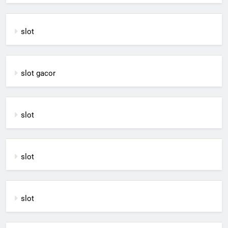
slot
slot gacor
slot
slot
slot