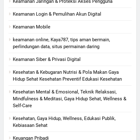
Keamanan Jaringan & Proteksi Akses Pengguna
Keamanan Login & Pemulihan Akun Digital
Keamanan Mobile
keamanan online, Kaya787, tips aman bermain,
perlindungan data, situs permainan daring
Keamanan Siber & Privasi Digital
Kesehatan & Kebugaran Nutrisi & Pola Makan Gaya
Hidup Sehat Kesehatan Preventif Edukasi Kesehatan
Kesehatan Mental & Emosional, Teknik Relaksasi,
Mindfulness & Meditasi, Gaya Hidup Sehat, Wellness &
Self-Care
Kesehatan, Gaya Hidup, Wellness, Edukasi Publik,
Kebiasaan Sehat
Keuangan Pribadi