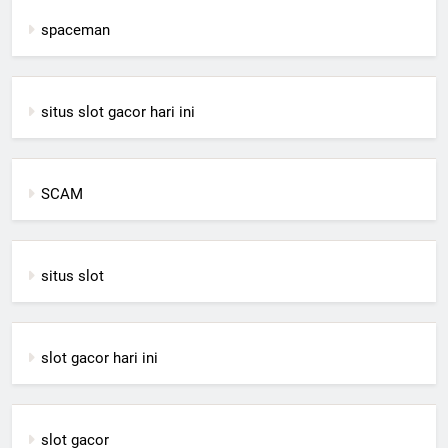
spaceman
situs slot gacor hari ini
SCAM
situs slot
slot gacor hari ini
slot gacor