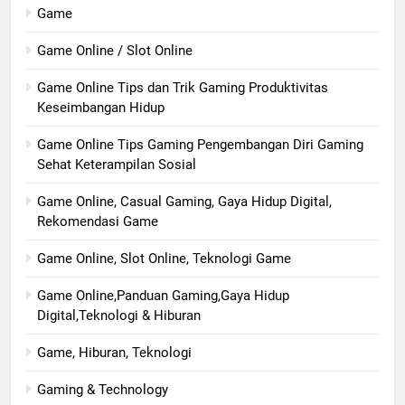
Game
Game Online / Slot Online
Game Online Tips dan Trik Gaming Produktivitas
Keseimbangan Hidup
Game Online Tips Gaming Pengembangan Diri Gaming
Sehat Keterampilan Sosial
Game Online, Casual Gaming, Gaya Hidup Digital,
Rekomendasi Game
Game Online, Slot Online, Teknologi Game
Game Online,Panduan Gaming,Gaya Hidup
Digital,Teknologi & Hiburan
Game, Hiburan, Teknologi
Gaming & Technology