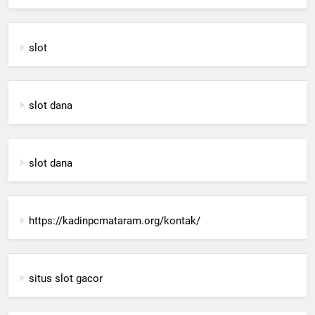
slot
slot dana
slot dana
https://kadinpcmataram.org/kontak/
situs slot gacor